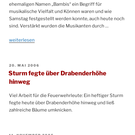
ehemaligen Namen „Bambis“ ein Begriff für
musikalische Vielfalt und Können waren und wie
Samstag festgestellt werden konnte, auch heute noch
sind. Verstärkt wurden die Musikanten durch …
„„Oktoberfest-
weiterlesen
Olympiade“
beim
Traditionsfest“
VERÖFFENTLICHT
20. MAI 2006
AM
Sturm fegte über Drabenderhöhe
hinweg
Viel Arbeit für die Feuerwehrleute: Ein heftiger Sturm
fegte heute über Drabenderhöhe hinweg und ließ
zahlreiche Bäume umknicken.
VERÖFFENTLICHT