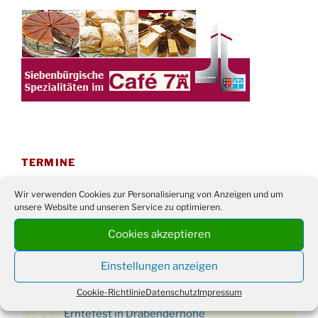
TERMINE
21. bis
Sommerfreizeit der Ev. Jugend in Berlin für
Wir verwenden Cookies zur Personalisierung von Anzeigen und um
28.8.
Kinder ab 13 Jahren
unsere Website und unseren Service zu optimieren.
Damen Doppel - Turnier des TC77 am
Cookies akzeptieren
29.08.
Tennisplatz
Einstellungen anzeigen
Einschulungsgottesdienst in der Kirche um
03.09.
09:00 Uhr
Cookie-Richtlinie
Datenschutz
Impressum
11. bis
Erntefest in Drabenderhöhe