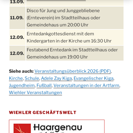
13.09.
Disco für Jung und Junggebliebene
11.09.
(Ernteverein) im Stadtteilhaus oder
Gemeindehaus um 20:00 Uhr
Erntedankgottesdienst mit dem
12.09.
Kindergarten in der Kirche um 16:30 Uhr
Festabend Erntedank im Stadtteilhaus oder
12.09.
Gemeindehaus um 19:00 Uhr
Umzug und Feier zum Erntedankfest am
13.09.
Siehe auch:
Veranstaltungsüberblick 2026 (PDF)
,
Stadtteilhaus um 14:00 Uhr
Kirche
,
Schule
,
Adele Zay Kiga
,
Evangelischer Kiga
,
Schlagerabend im Stadtteilhaus
Jugendheim
19.09.
,
Fußball
,
Veranstaltungen in der Artfarm
,
Drabenderhöhe
Wiehler Veranstaltungen
25. u.
Oktoberfest im Cafe XXS
26.09.
WIEHLER GESCHÄFTSWELT
Kinderbibeltag im Ev. Gemeindehaus von 10-
26.09.
12 Uhr
Afterwork-Andacht um 18:00 Uhr in der