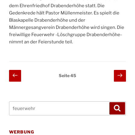
dem Ehrenfriedhof Drabenderhöhe statt. Die
Gedenkrede hält Pastor Müllenmeister. Es spielt die
Blaskapelle Drabenderhöhe und der
Männergesangverein Drabenderhöhe wird singen. Die
freiwillige Feuerwehr -Löschgruppe Drabenderhöhe-
nimmt an der Feierstunde teil.
Seitennummerierung
Vorherige
Näch
Seite
45
Seite
Seit
der
Beiträge
Suchen
Suche
nach:
WERBUNG