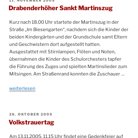
11. NOVEMBER 2005
AM
Drabenderhöher Sankt Martinszug
Kurz nach 18.00 Uhr startete der Martinszug in der
Straße „Im Biesengarten“, nachdem sich die Kinder der
beiden Kindergärten und der Grundschule samt Eltern
und Geschwistern dort aufgestellt hatten.
Ausgestattet mit Stirnlampen, Flöten und Noten,
übernahmen die Kinder des Schulorchesters tapfer
die Führung des Zuges und spielten Martinslieder zum
Mitsingen. Am Straßenrand konnten die Zuschauer …
„Drabenderhöher
weiterlesen
Sankt
Martinszug“
VERÖFFENTLICHT
26. OKTOBER 2005
AM
Volkstrauertag
Am 13.11.2005, 11.15 Uhr findet eine Gedenkfeier auf