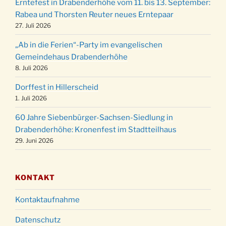
24.12.
Erntefest in Drabenderhöhe vom 11. bis 13. September:
Gemeindehaus um 15:00 Uhr
Rabea und Thorsten Reuter neues Erntepaar
24.12.
Familiengottesdienst in der FeG um 16 Uhr
27. Juli 2026
Weihnachtsgottesdienst in der Kirche um
24.12.
„Ab in die Ferien“-Party im evangelischen
15:00 Uhr
Gemeindehaus Drabenderhöhe
Weihnachtsgottesdienst in der Kirche um
8. Juli 2026
24.12.
18:00 Uhr
Dorffest in Hillerscheid
Christmette mit der ev. Jugend in der Kirche
24.12.
1. Juli 2026
um 23:00 Uhr
60 Jahre Siebenbürger-Sachsen-Siedlung in
Gottesdienst zu Silvester in der Kirche um
31.12.
Drabenderhöhe: Kronenfest im Stadtteilhaus
18:00 Uhr
29. Juni 2026
KONTAKT
Kontaktaufnahme
Datenschutz