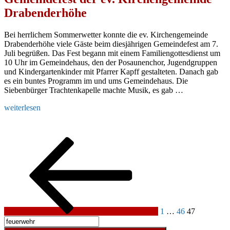
Drabenderhöhe
Bei herrlichem Sommerwetter konnte die ev. Kirchengemeinde
Drabenderhöhe viele Gäste beim diesjährigen Gemeindefest am 7.
Juli begrüßen. Das Fest begann mit einem Familiengottesdienst um
10 Uhr im Gemeindehaus, den der Posaunenchor, Jugendgruppen
und Kindergartenkinder mit Pfarrer Kapff gestalteten. Danach gab
es ein buntes Programm im und ums Gemeindehaus. Die
Siebenbürger Trachtenkapelle machte Musik, es gab …
„Gemeindefest
weiterlesen
der
ev.
Kirchengemeinde
Seitennummerierung
Vorherige
Seite
Seite
Seite
Drabenderhöhe“
Seite
der
Beiträge
1
…
46
47
Suchen
nach: