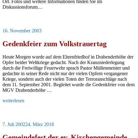
Ort. Fotos und weitere Informationen finden Sie im
Diskussionsforum…
Veröffentlicht
16. November 2003
am
Gedenkfeier zum Volkstrauertag
Heute Morgen wurde auf dem Ehrenfriedhof in Drabenderhöhe der
Opfer beider Weltkriege gedacht. Nach der Kranzniederlegung
durch die Freiwillige Feuerwehr sprach Pastor Müllenmeister und
gedachte in seiner Rede nicht nur der vielen Opfern vergangener
Kriege, sondern auch der vielen Toten der Terroranschläge nach
dem 11. September 2001. Begleitet wurde die Gedenkfeier von dem
MGV Drabenderhöhe …
„Gedenkfeier
weiterlesen
zum
Volkstrauertag“
Veröffentlicht
7. Juli 2002
24. März 2018
am
Gemeindefest der ev. Kirchengemeinde