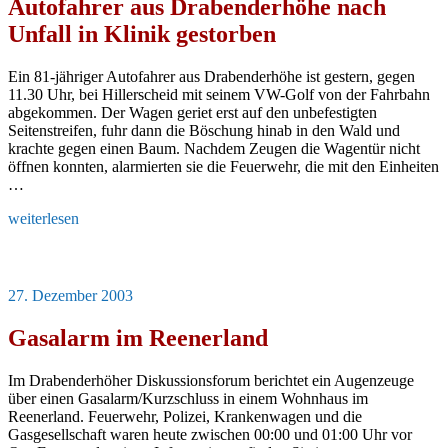
Autofahrer aus Drabenderhöhe nach
Unfall in Klinik gestorben
Ein 81-jähriger Autofahrer aus Drabenderhöhe ist gestern, gegen
11.30 Uhr, bei Hillerscheid mit seinem VW-Golf von der Fahrbahn
abgekommen. Der Wagen geriet erst auf den unbefestigten
Seitenstreifen, fuhr dann die Böschung hinab in den Wald und
krachte gegen einen Baum. Nachdem Zeugen die Wagentür nicht
öffnen konnten, alarmierten sie die Feuerwehr, die mit den Einheiten
…
„Autofahrer
weiterlesen
aus
Drabenderhöhe
nach
Unfall
Veröffentlicht
27. Dezember 2003
in
am
Klinik
Gasalarm im Reenerland
gestorben“
Im Drabenderhöher Diskussionsforum berichtet ein Augenzeuge
über einen Gasalarm/Kurzschluss in einem Wohnhaus im
Reenerland. Feuerwehr, Polizei, Krankenwagen und die
Gasgesellschaft waren heute zwischen 00:00 und 01:00 Uhr vor