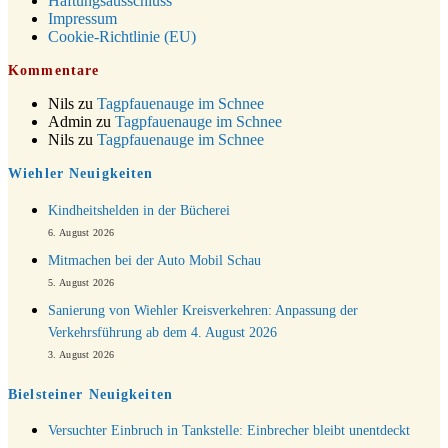
Haftungsausschluss
24.12.
Weihnachtsgottesdienst in der Kirche um 15:00 Uhr
Impressum
24.12.
Weihnachtsgottesdienst in der Kirche um 18:00 Uhr
Cookie-Richtlinie (EU)
24.12.
Christmette mit der ev. Jugend in der Kirche um 23:00 Uhr
Kommentare
31.12.
Gottesdienst zu Silvester in der Kirche um 18:00 Uhr
Nils
zu
Tagpfauenauge im Schnee
Admin
zu
Tagpfauenauge im Schnee
Nils
zu
Tagpfauenauge im Schnee
Wiehler Neuigkeiten
Kindheitshelden in der Bücherei
6. August 2026
Mitmachen bei der Auto Mobil Schau
5. August 2026
Sanierung von Wiehler Kreisverkehren: Anpassung der
Verkehrsführung ab dem 4. August 2026
3. August 2026
Bielsteiner Neuigkeiten
Versuchter Einbruch in Tankstelle: Einbrecher bleibt unentdeckt