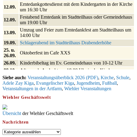
Erntedankgottesdienst mit dem Kindergarten in der Kirche
12.09.
um 16:30 Uhr
Festabend Erntedank im Stadtteilhaus oder Gemeindehaus
12.09.
um 19:00 Uhr
Umzug und Feier zum Erntedankfest am Stadtteilhaus um
13.09.
14:00 Uhr
19.09.
Schlagerabend im Stadtteilhaus Drabenderhöhe
25. u.
Oktoberfest im Cafe XXS
26.09.
26.09.
Kinderbibeltag im Ev. Gemeindehaus von 10-12 Uhr
09.10.
Afterwork-Andacht um 18:00 Uhr in der Kirche
Siehe auch:
Sandmännchen-Gottesdienst in der Kirche oder im Ev.
Veranstaltungsüberblick 2026 (PDF)
,
Kirche
,
Schule
,
10.10.
Adele Zay Kiga
Gemeindehaus um 18:00 Uhr
,
Evangelischer Kiga
,
Jugendheim
,
Fußball
,
Veranstaltungen in der Artfarm
,
Wiehler Veranstaltungen
11.10.
Oktoberfest MGV im Stadtteilhaus um 11:00 Uhr
Wiehler Geschäftswelt
Blutspenden des DRK im Ev. Gemeindehaus von 16-20
29.10.
Uhr
Gottesdienst zum Reformationstag in der Kirche um 18:30
Übersicht
der Wiehler Geschäftswelt
31.10.
Uhr
Nachrichten
Konzert Akkordeon-Orchester im Stadtteilhaus um 16:00
08.11.
Uhr
Nachrichten
12.11.
St. Martin Umzug in Drabenderhöhe um 17:00 Uhr