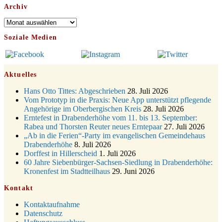
Archiv
Gedenkfeier zum Volkstrauertag am Friedhof
15.11.
Drabenderhöhe um 11:15 Uhr
Archiv
21.11.
Basar im Ev. Gemeindehaus von 14-16:30 Uhr
Soziale Medien
Katharinenball des Honterus Chors im Stadtteilhaus um
21.11.
19:00 Uhr
28.11.
Kinderbibeltag im Ev. Gemeindehaus von 10-12 Uhr
Aktuelles
Adventliches Beisammensein am Robert-Gassner-Hof um
28.11.
15:00 Uhr
Hans Otto Tittes: Abgeschrieben
28. Juli 2026
Katharinenball der Kreisgruppe im Stadtteilhaus um 19:00
Vom Prototyp in die Praxis: Neue App unterstützt pflegende
28.11.
Uhr
Angehörige im Oberbergischen Kreis
28. Juli 2026
Adventsfeier des Frauenvereins im Ev. Gemeindehaus um
Erntefest in Drabenderhöhe vom 11. bis 13. September:
03.12.
19:00 Uhr
Rabea und Thorsten Reuter neues Erntepaar
27. Juli 2026
„Ab in die Ferien“-Party im evangelischen Gemeindehaus
Puer-Natus weihnachtliches Brauchtum am Robert-
11.12.
Drabenderhöhe
8. Juli 2026
Gassner-Hof um 17:00 Uhr
Dorffest in Hillerscheid
1. Juli 2026
19.12.
Kinderbibeltag im Ev. Gemeindehaus von 10-12 Uhr
60 Jahre Siebenbürger-Sachsen-Siedlung in Drabenderhöhe:
Weihnachts-Konzert des Honterus Chors in der Kirche um
Kronenfest im Stadtteilhaus
29. Juni 2026
20.12.
17:00 Uhr
Kontakt
Familiengottesdienst mit Krippenspiel im Ev.
24.12.
Gemeindehaus um 15:00 Uhr
Kontaktaufnahme
24.12.
Familiengottesdienst in der FeG um 16 Uhr
Datenschutz