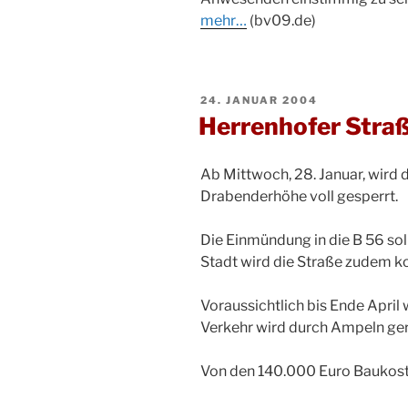
mehr…
(bv09.de)
VERÖFFENTLICHT
24. JANUAR 2004
AM
Herrenhofer Straße
Ab Mittwoch, 28. Januar, wird d
Drabenderhöhe voll gesperrt.
Die Einmündung in die B 56 so
Stadt wird die Straße zudem ko
Voraussichtlich bis Ende April 
Verkehr wird durch Ampeln ger
Von den 140.000 Euro Baukoste