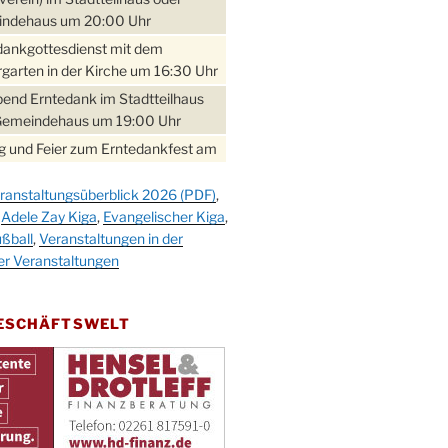
ndehaus um 20:00 Uhr
dankgottesdienst mit dem
garten in der Kirche um 16:30 Uhr
bend Erntedank im Stadtteilhaus
Gemeindehaus um 19:00 Uhr
 und Feier zum Erntedankfest am
teilhaus um 14:00 Uhr
ranstaltungsüberblick 2026 (PDF)
,
gerabend im Stadtteilhaus
,
Adele Zay Kiga
,
Evangelischer Kiga
,
nderhöhe
ßball
,
Veranstaltungen in der
erfest im Cafe XXS
er Veranstaltungen
rbibeltag im Ev. Gemeindehaus von
 Uhr
GESCHÄFTSWELT
work-Andacht um 18:00 Uhr in der
e
ännchen-Gottesdienst in der
e oder im Ev. Gemeindehaus um
 Uhr