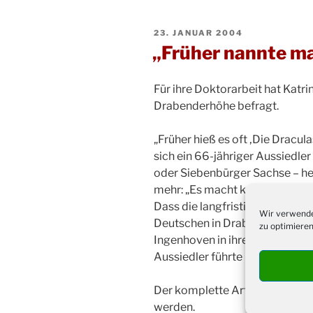
VERÖFFENTLICHT
23. JANUAR 2004
AM
„Früher nannte m
Für ihre Doktorarbeit hat Kat
Drabenderhöhe befragt.
„Früher hieß es oft ‚Die Dracul
sich ein 66-jähriger Aussiedl
oder Siebenbürger Sachse – he
mehr: „Es macht keinen Untersc
Dass die langfristige Integrat
Wir verwende
Deutschen in Drabenderhöhe gel
zu optimieren
Ingenhoven in ihrer Doktorarb
Aussiedler führte nicht zu eine
Der komplette Artikel kann in
werden.