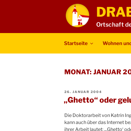
Zum
DRA
Inhalt
springen
Ortschaft d
Startseite
Wohnen und
MONAT:
JANUAR 2
VERÖFFENTLICHT
26. JANUAR 2004
AM
„Ghetto“ oder gel
Die Doktorarbeit von Katrin In
kann auch über das Internet be
ihrer Arbeit lautet: „‚Ghetto‘ o