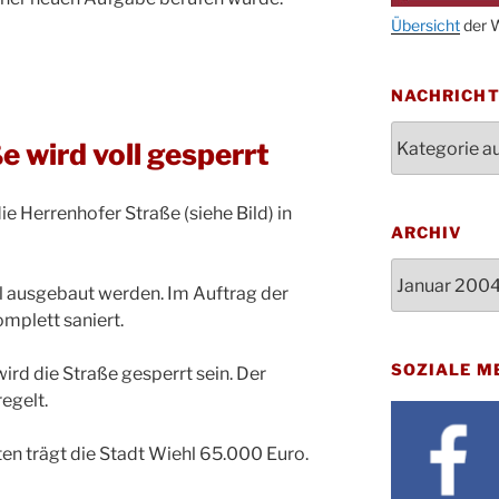
Oktob
Übersicht
der W
11.10.
11:00
Bluts
29.10.
NACHRICH
Gemei
Nachrichten
Gottes
 wird voll gesperrt
31.10.
Kirch
Konze
08.11.
ie Herrenhofer Straße (siehe Bild) in
Stadt
ARCHIV
St. M
12.11.
Archiv
17:00
ll ausgebaut werden. Im Auftrag der
Geden
15.11.
mplett saniert.
Fried
Basar
SOZIALE M
21.11.
wird die Straße gesperrt sein. Der
16:30
egelt.
Kathar
21.11.
Stadt
n trägt die Stadt Wiehl 65.000 Euro.
Kinde
28.11.
10-12