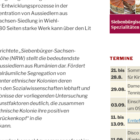
 Entwicklungsprozesse in der
ntration von Aussiedlern aus
achsen-Siedlung in Wiehl-
0 Seiten starke Werk kann über den Lit
richtete „Siebenbürger-Sachsen-
öhe (NRW) stellt die bedeutendste
TERMINE
ussiedlern aus Rumänien dar. Fördert
21. bis
Sommer
ialräumliche Segregation von
28.8.
für Ki
nter ethnischer Kolonien deren
Damen
in den Sozialwissenschaften lebhaft und
29.08.
Tennis
ebnisse der vorliegenden Untersuchung
Einsch
unstfaktoren deutlich, die zusammen
03.09.
um 09
nische Kolonie ihre positiven
11. bis
Brückenkopf“ in die
Ernte
13.09.
kann.
Disco 
11.09.
(Ernte