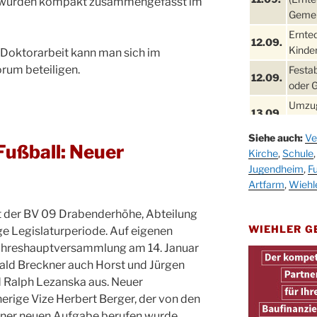
wurden kompakt zusammengefasst im
Gemei
Ernte
12.09.
Kinder
 Doktorarbeit kann man sich im
rum beteiligen.
Festa
12.09.
oder 
Umzug
13.09.
Stadt
Siehe auch:
Ve
Schla
Fußball: Neuer
19.09.
Kirche
,
Schule
Drabe
Jugendheim
,
Fu
25. u.
Oktob
Artfarm
,
Wiehl
26.09.
Kinde
t der BV 09 Drabenderhöhe, Abteilung
26.09.
10-12
WIEHLER 
ige Legislaturperiode. Auf eigenen
After
Jahreshauptversammlung am 14. Januar
09.10.
Kirch
ald Breckner auch Horst und Jürgen
d Ralph Lezanska aus. Neuer
Sandm
10.10.
Kirch
herige Vize Herbert Berger, der von den
18:00
ner neuen Aufgabe berufen wurde.