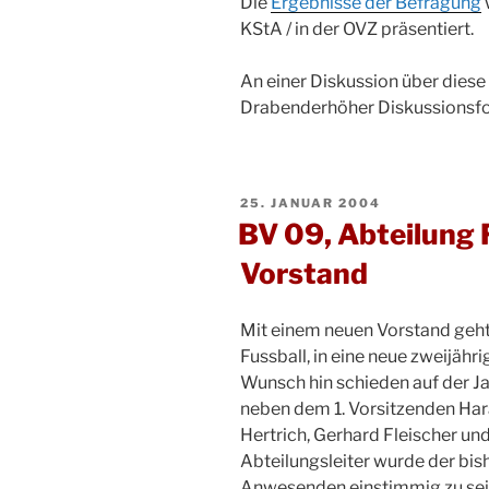
Die
Ergebnisse der Befragung
KStA / in der OVZ präsentiert.
An einer Diskussion über diese
Drabenderhöher Diskussionsfo
VERÖFFENTLICHT
25. JANUAR 2004
AM
BV 09, Abteilung 
Vorstand
Mit einem neuen Vorstand geh
Fussball, in eine neue zweijähr
Wunsch hin schieden auf der 
neben dem 1. Vorsitzenden Har
Hertrich, Gerhard Fleischer un
Abteilungsleiter wurde der bis
Anwesenden einstimmig zu sei