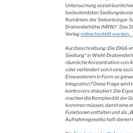
Untersuchung sozialräumlicher
bedeutendsten Siedlungskonze
Rumänien, der Siebenbürger-S
Drabenderhöhe (NRW)“. Das 28
Verlag
online bestellt werden…
Kurzbeschreibung: Die 1966 er
Siedlung“ in Wiehl-Drabenderh
räumliche Konzentration von A
oder verhindert solch eine soz
Einwanderern in Form so genan
Integration? Diese Frage wird 
kontrovers diskutiert. Die Erg
machen die Komplexität der G
kommen müssen, damit eine eth
Funktionen entfalten und als „
Aufnahmegesellschaft dienen 