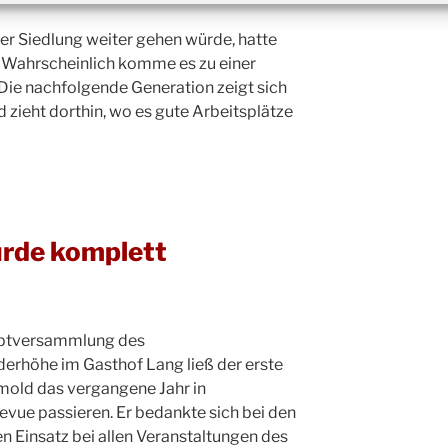
Weihn
24.12.
der Siedlung weiter gehen würde, hatte
18:00
 Wahrscheinlich komme es zu einer
Christ
Die nachfolgende Generation zeigt sich
24.12.
Kirch
d zieht dorthin, wo es gute Arbeitsplätze
Gottes
31.12.
um 18
rde komplett
auptversammlung des
rhöhe im Gasthof Lang ließ der erste
mold das vergangene Jahr in
vue passieren. Er bedankte sich bei den
n Einsatz bei allen Veranstaltungen des