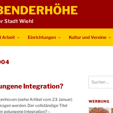
BENDERHÖHE
er Stadt Wiehl
 Arbeit
Einrichtungen
Kultur und Vereine
004
Suchen
nach:
ungene Integration?
genhoven (siehe Artikel vom 23. Januar)
WERBUNG
zogen werden. Der vollständige Titel
der gelungene Integration? –