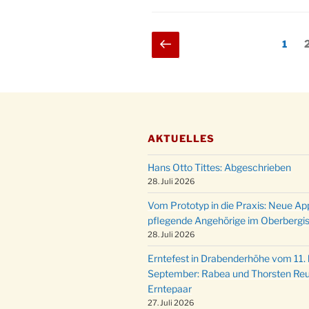
Seitennummerieru
Vorherige
Seite
S
1
Seite
der
Beiträge
AKTUELLES
Hans Otto Tittes: Abgeschrieben
28. Juli 2026
Vom Prototyp in die Praxis: Neue Ap
pflegende Angehörige im Oberbergi
28. Juli 2026
Erntefest in Drabenderhöhe vom 11. b
September: Rabea und Thorsten Reu
Erntepaar
27. Juli 2026