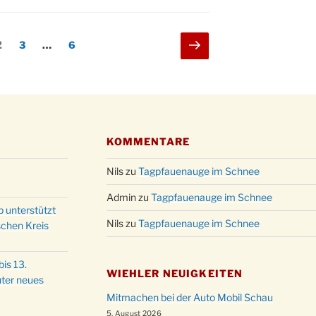
ng
Nächste
eite
Seite
Seite
2
3
…
6
Seite
KOMMENTARE
Nils
zu
Tagpfauenauge im Schnee
Admin
zu
Tagpfauenauge im Schnee
p unterstützt
Nils
zu
Tagpfauenauge im Schnee
schen Kreis
is 13.
WIEHLER NEUIGKEITEN
ter neues
Mitmachen bei der Auto Mobil Schau
5. August 2026