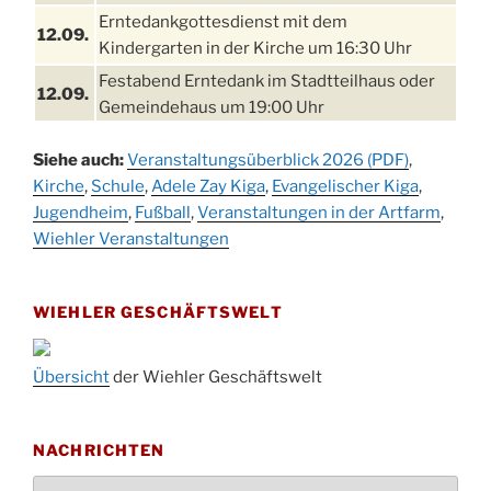
Erntedankgottesdienst mit dem
12.09.
Kindergarten in der Kirche um 16:30 Uhr
Festabend Erntedank im Stadtteilhaus oder
12.09.
Gemeindehaus um 19:00 Uhr
Umzug und Feier zum Erntedankfest am
13.09.
Siehe auch:
Veranstaltungsüberblick 2026 (PDF)
,
Stadtteilhaus um 14:00 Uhr
Kirche
,
Schule
,
Adele Zay Kiga
,
Evangelischer Kiga
,
Schlagerabend im Stadtteilhaus
Jugendheim
19.09.
,
Fußball
,
Veranstaltungen in der Artfarm
,
Drabenderhöhe
Wiehler Veranstaltungen
25. u.
Oktoberfest im Cafe XXS
26.09.
WIEHLER GESCHÄFTSWELT
Kinderbibeltag im Ev. Gemeindehaus von 10-
26.09.
12 Uhr
Afterwork-Andacht um 18:00 Uhr in der
Übersicht
der Wiehler Geschäftswelt
09.10.
Kirche
Sandmännchen-Gottesdienst in der Kirche
10.10.
NACHRICHTEN
oder im Ev. Gemeindehaus um 18:00 Uhr
Nachrichten