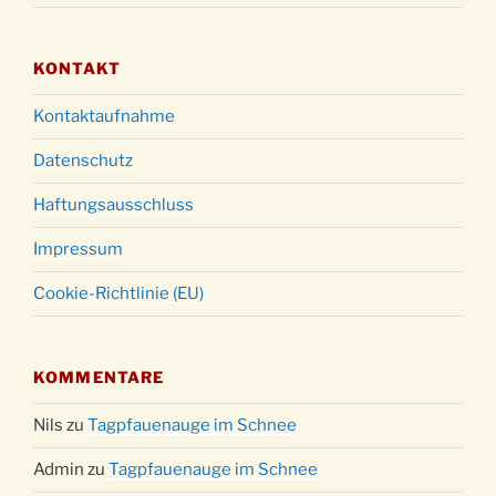
15:00 Uhr
Weihnachtsgottesdienst in der Kirche um
24.12.
18:00 Uhr
KONTAKT
Christmette mit der ev. Jugend in der Kirche
24.12.
Kontaktaufnahme
um 23:00 Uhr
Gottesdienst zu Silvester in der Kirche um
Datenschutz
31.12.
18:00 Uhr
Haftungsausschluss
Impressum
Cookie-Richtlinie (EU)
KOMMENTARE
Nils
zu
Tagpfauenauge im Schnee
Admin
zu
Tagpfauenauge im Schnee