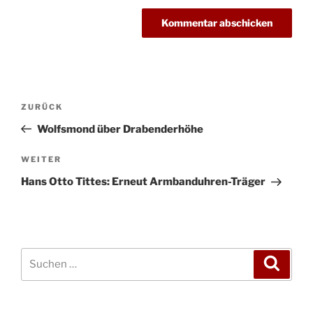
Beitragsnavigation
Vorheriger
ZURÜCK
Beitrag
Wolfsmond über Drabenderhöhe
Nächster
WEITER
Beitrag
Hans Otto Tittes: Erneut Armbanduhren-Träger
Suchen
Suche
nach: