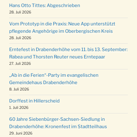
Adventliches Beisammensein am Robert-
Hans Otto Tittes: Abgeschrieben
28.11.
28. Juli 2026
Gassner-Hof um 15:00 Uhr
Katharinenball der Kreisgruppe im
Vom Prototyp in die Praxis: Neue App unterstützt
28.11.
Stadtteilhaus um 19:00 Uhr
pflegende Angehörige im Oberbergischen Kreis
28. Juli 2026
Adventsfeier des Frauenvereins im Ev.
03.12.
Gemeindehaus um 19:00 Uhr
Erntefest in Drabenderhöhe vom 11. bis 13. September:
Puer-Natus weihnachtliches Brauchtum am
Rabea und Thorsten Reuter neues Erntepaar
11.12.
Robert-Gassner-Hof um 17:00 Uhr
27. Juli 2026
Kinderbibeltag im Ev. Gemeindehaus von 10-
19.12.
„Ab in die Ferien“-Party im evangelischen
12 Uhr
Gemeindehaus Drabenderhöhe
Weihnachts-Konzert des Honterus Chors in
8. Juli 2026
20.12.
der Kirche um 17:00 Uhr
Dorffest in Hillerscheid
Familiengottesdienst mit Krippenspiel im Ev.
1. Juli 2026
24.12.
Gemeindehaus um 15:00 Uhr
60 Jahre Siebenbürger-Sachsen-Siedlung in
24.12.
Familiengottesdienst in der FeG um 16 Uhr
Drabenderhöhe: Kronenfest im Stadtteilhaus
Weihnachtsgottesdienst in der Kirche um
29. Juni 2026
24.12.