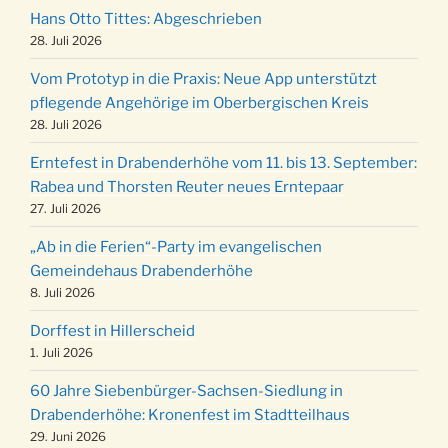
Robert-Gassner-Hof um 17:00 Uhr
Hans Otto Tittes: Abgeschrieben
Kinderbibeltag im Ev. Gemeindehaus von 10-
28. Juli 2026
19.12.
12 Uhr
Vom Prototyp in die Praxis: Neue App unterstützt
Weihnachts-Konzert des Honterus Chors in
pflegende Angehörige im Oberbergischen Kreis
20.12.
der Kirche um 17:00 Uhr
28. Juli 2026
Familiengottesdienst mit Krippenspiel im Ev.
24.12.
Erntefest in Drabenderhöhe vom 11. bis 13. September:
Gemeindehaus um 15:00 Uhr
Rabea und Thorsten Reuter neues Erntepaar
24.12.
Familiengottesdienst in der FeG um 16 Uhr
27. Juli 2026
Weihnachtsgottesdienst in der Kirche um
24.12.
„Ab in die Ferien“-Party im evangelischen
15:00 Uhr
Gemeindehaus Drabenderhöhe
Weihnachtsgottesdienst in der Kirche um
8. Juli 2026
24.12.
18:00 Uhr
Dorffest in Hillerscheid
Christmette mit der ev. Jugend in der Kirche
24.12.
1. Juli 2026
um 23:00 Uhr
60 Jahre Siebenbürger-Sachsen-Siedlung in
Gottesdienst zu Silvester in der Kirche um
31.12.
Drabenderhöhe: Kronenfest im Stadtteilhaus
18:00 Uhr
29. Juni 2026