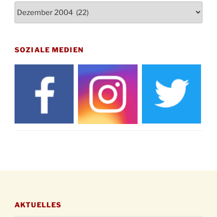
Archiv
St. Martin Umzug in Drabenderhöhe um 17:00
12.11.
Uhr
Gedenkfeier zum Volkstrauertag am Friedhof
15.11.
Drabenderhöhe um 11:15 Uhr
SOZIALE MEDIEN
21.11.
Basar im Ev. Gemeindehaus von 14-16:30 Uhr
Katharinenball des Honterus Chors im
21.11.
Stadtteilhaus um 19:00 Uhr
Kinderbibeltag im Ev. Gemeindehaus von 10-
28.11.
12 Uhr
Adventliches Beisammensein am Robert-
28.11.
Gassner-Hof um 15:00 Uhr
Katharinenball der Kreisgruppe im
28.11.
Stadtteilhaus um 19:00 Uhr
Adventsfeier des Frauenvereins im Ev.
03.12.
Gemeindehaus um 19:00 Uhr
AKTUELLES
Puer-Natus weihnachtliches Brauchtum am
11.12.