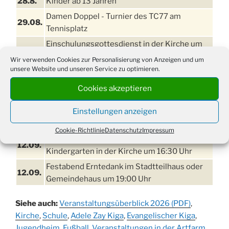
28.8.
Kinder ab 13 Jahren
Damen Doppel - Turnier des TC77 am
29.08.
Tennisplatz
Einschulungsgottesdienst in der Kirche um
03.09.
09:00 Uhr
Wir verwenden Cookies zur Personalisierung von Anzeigen und um
unsere Website und unseren Service zu optimieren.
11. bis
Erntefest in Drabenderhöhe
13.09.
Cookies akzeptieren
Disco für Jung und Junggebliebene
Einstellungen anzeigen
11.09.
(Ernteverein) im Stadtteilhaus oder
Gemeindehaus um 20:00 Uhr
Cookie-Richtlinie
Datenschutz
Impressum
Erntedankgottesdienst mit dem
12.09.
Kindergarten in der Kirche um 16:30 Uhr
Festabend Erntedank im Stadtteilhaus oder
12.09.
Gemeindehaus um 19:00 Uhr
Umzug und Feier zum Erntedankfest am
13.09.
Siehe auch:
Veranstaltungsüberblick 2026 (PDF)
,
Stadtteilhaus um 14:00 Uhr
Kirche
,
Schule
,
Adele Zay Kiga
,
Evangelischer Kiga
,
Schlagerabend im Stadtteilhaus
Jugendheim
19.09.
,
Fußball
,
Veranstaltungen in der Artfarm
,