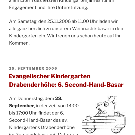
allen Eltern des letzten Kindergartenjahres für ihr
Engagement und ihre Unterstützung.
Am Samstag, den 25.11.2006 ab 11.00 Uhr laden wir
alle ganz herzlich zu unserem Weihnachtsbasar in den
Kindergarten ein. Wir freuen uns schon heute auf Ihr
Kommen.
VERÖFFENTLICHT
25. SEPTEMBER 2006
AM
Evangelischer Kindergarten
Drabenderhöhe: 6. Second-Hand-Basar
Am Donnerstag, dem
28.
September
, in der Zeit von 14:00
bis 17:00 Uhr, findet der 6.
Second-Hand-Basar des ev.
Kindergartens Drabenderhöhe
im Gemeindehaus, mit Cafeteria,