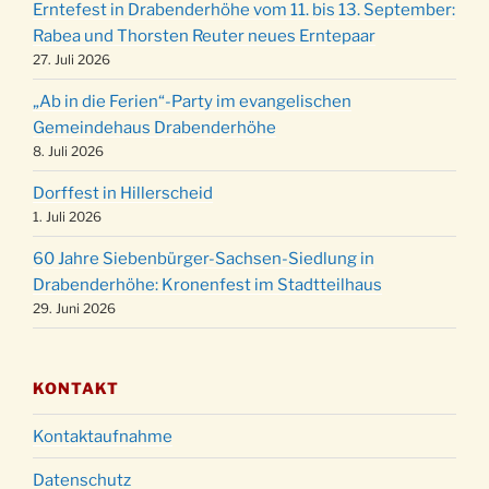
24.12.
Erntefest in Drabenderhöhe vom 11. bis 13. September:
Gemeindehaus um 15:00 Uhr
Rabea und Thorsten Reuter neues Erntepaar
24.12.
Familiengottesdienst in der FeG um 16 Uhr
27. Juli 2026
Weihnachtsgottesdienst in der Kirche um
24.12.
„Ab in die Ferien“-Party im evangelischen
15:00 Uhr
Gemeindehaus Drabenderhöhe
Weihnachtsgottesdienst in der Kirche um
8. Juli 2026
24.12.
18:00 Uhr
Dorffest in Hillerscheid
Christmette mit der ev. Jugend in der Kirche
24.12.
1. Juli 2026
um 23:00 Uhr
60 Jahre Siebenbürger-Sachsen-Siedlung in
Gottesdienst zu Silvester in der Kirche um
31.12.
Drabenderhöhe: Kronenfest im Stadtteilhaus
18:00 Uhr
29. Juni 2026
KONTAKT
Kontaktaufnahme
Datenschutz