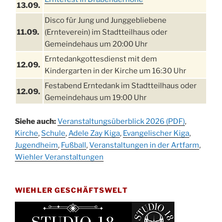
13.09.
Disco für Jung und Junggebliebene
11.09.
(Ernteverein) im Stadtteilhaus oder
Gemeindehaus um 20:00 Uhr
Erntedankgottesdienst mit dem
12.09.
Kindergarten in der Kirche um 16:30 Uhr
Festabend Erntedank im Stadtteilhaus oder
12.09.
Gemeindehaus um 19:00 Uhr
Umzug und Feier zum Erntedankfest am
13.09.
Siehe auch:
Veranstaltungsüberblick 2026 (PDF)
,
Stadtteilhaus um 14:00 Uhr
Kirche
,
Schule
,
Adele Zay Kiga
,
Evangelischer Kiga
,
Schlagerabend im Stadtteilhaus
Jugendheim
19.09.
,
Fußball
,
Veranstaltungen in der Artfarm
,
Drabenderhöhe
Wiehler Veranstaltungen
25. u.
Oktoberfest im Cafe XXS
26.09.
WIEHLER GESCHÄFTSWELT
Kinderbibeltag im Ev. Gemeindehaus von 10-
26.09.
12 Uhr
Afterwork-Andacht um 18:00 Uhr in der