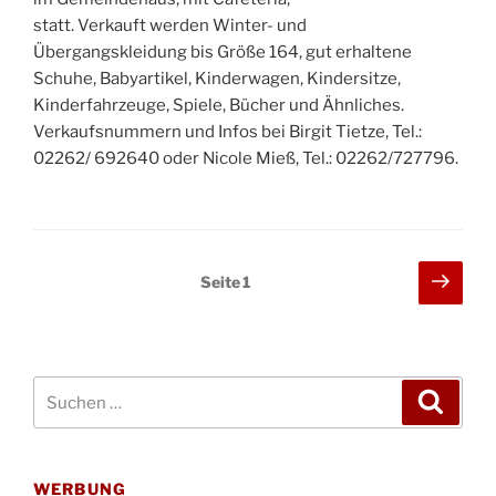
statt. Verkauft werden Winter- und
Übergangskleidung bis Größe 164, gut erhaltene
Schuhe, Babyartikel, Kinderwagen, Kindersitze,
Kinderfahrzeuge, Spiele, Bücher und Ähnliches.
Verkaufsnummern und Infos bei Birgit Tietze, Tel.:
02262/ 692640 oder Nicole Mieß, Tel.: 02262/727796.
Seitennummerierung
Näch
Seite
1
Seit
der
Beiträge
Suchen
Suche
nach:
WERBUNG