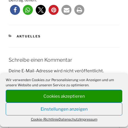
Beitrag teilen:
KATEGORIEN
AKTUELLES
Schreibe einen Kommentar
Deine E-Mail-Adresse wird nicht veröffentlicht.
Erforderliche Felder sind mit
*
markiert
Wir verwenden Cookies zur Personalisierung von Anzeigen und um
unsere Website und unseren Service zu optimieren.
Kommentar
*
Cookies akzeptieren
Einstellungen anzeigen
Cookie-Richtlinie
Datenschutz
Impressum