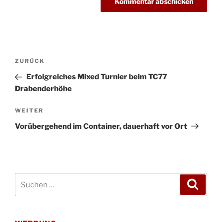
Beitragsnavigation
Vorheriger
ZURÜCK
Beitrag
Erfolgreiches Mixed Turnier beim TC77
Drabenderhöhe
Nächster
WEITER
Beitrag
Vorübergehend im Container, dauerhaft vor Ort
Suchen
Suche
nach: