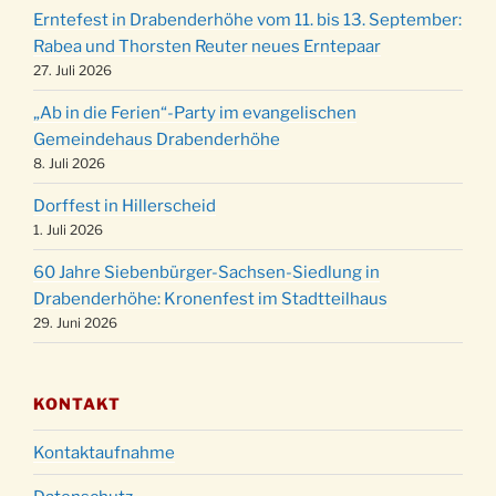
Familiengottesdienst mit Krippenspiel im Ev.
24.12.
Erntefest in Drabenderhöhe vom 11. bis 13. September:
Gemeindehaus um 15:00 Uhr
Rabea und Thorsten Reuter neues Erntepaar
24.12.
Familiengottesdienst in der FeG um 16 Uhr
27. Juli 2026
Weihnachtsgottesdienst in der Kirche um
24.12.
„Ab in die Ferien“-Party im evangelischen
15:00 Uhr
Gemeindehaus Drabenderhöhe
Weihnachtsgottesdienst in der Kirche um
8. Juli 2026
24.12.
18:00 Uhr
Dorffest in Hillerscheid
Christmette mit der ev. Jugend in der Kirche
24.12.
1. Juli 2026
um 23:00 Uhr
60 Jahre Siebenbürger-Sachsen-Siedlung in
Gottesdienst zu Silvester in der Kirche um
31.12.
Drabenderhöhe: Kronenfest im Stadtteilhaus
18:00 Uhr
29. Juni 2026
KONTAKT
Kontaktaufnahme