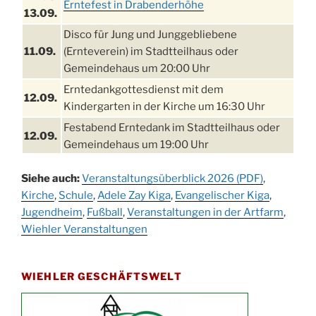
Erntefest in Drabenderhöhe
13.09.
Disco für Jung und Junggebliebene
11.09.
(Ernteverein) im Stadtteilhaus oder
Gemeindehaus um 20:00 Uhr
Erntedankgottesdienst mit dem
12.09.
Kindergarten in der Kirche um 16:30 Uhr
Festabend Erntedank im Stadtteilhaus oder
12.09.
Gemeindehaus um 19:00 Uhr
Umzug und Feier zum Erntedankfest am
13.09.
Siehe auch:
Veranstaltungsüberblick 2026 (PDF)
,
Stadtteilhaus um 14:00 Uhr
Kirche
,
Schule
,
Adele Zay Kiga
,
Evangelischer Kiga
,
Schlagerabend im Stadtteilhaus
Jugendheim
19.09.
,
Fußball
,
Veranstaltungen in der Artfarm
,
Drabenderhöhe
Wiehler Veranstaltungen
25. u.
Oktoberfest im Cafe XXS
26.09.
WIEHLER GESCHÄFTSWELT
Kinderbibeltag im Ev. Gemeindehaus von 10-
26.09.
12 Uhr