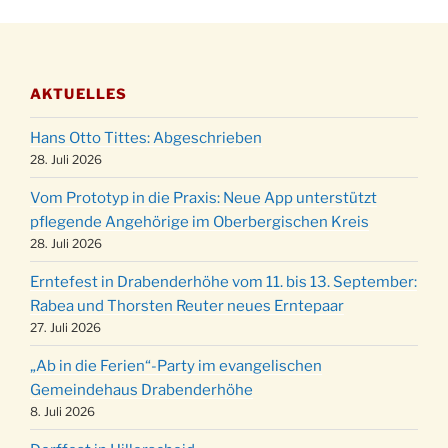
28.11.
Stadtteilhaus um 19:00 Uhr
Adventsfeier des Frauenvereins im Ev.
03.12.
Gemeindehaus um 19:00 Uhr
AKTUELLES
Puer-Natus weihnachtliches Brauchtum am
11.12.
Robert-Gassner-Hof um 17:00 Uhr
Hans Otto Tittes: Abgeschrieben
Kinderbibeltag im Ev. Gemeindehaus von 10-
28. Juli 2026
19.12.
12 Uhr
Vom Prototyp in die Praxis: Neue App unterstützt
Weihnachts-Konzert des Honterus Chors in
pflegende Angehörige im Oberbergischen Kreis
20.12.
der Kirche um 17:00 Uhr
28. Juli 2026
Familiengottesdienst mit Krippenspiel im Ev.
24.12.
Erntefest in Drabenderhöhe vom 11. bis 13. September:
Gemeindehaus um 15:00 Uhr
Rabea und Thorsten Reuter neues Erntepaar
24.12.
Familiengottesdienst in der FeG um 16 Uhr
27. Juli 2026
Weihnachtsgottesdienst in der Kirche um
24.12.
„Ab in die Ferien“-Party im evangelischen
15:00 Uhr
Gemeindehaus Drabenderhöhe
Weihnachtsgottesdienst in der Kirche um
8. Juli 2026
24.12.
18:00 Uhr