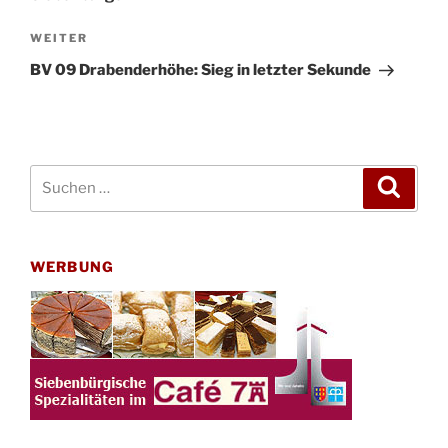
Nächster
WEITER
Beitrag
BV 09 Drabenderhöhe: Sieg in letzter Sekunde
Suchen
Suche
nach:
WERBUNG