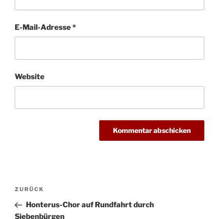
E-Mail-Adresse
*
Website
Beitragsnavigation
Vorheriger
ZURÜCK
Beitrag
Honterus-Chor auf Rundfahrt durch
Siebenbürgen