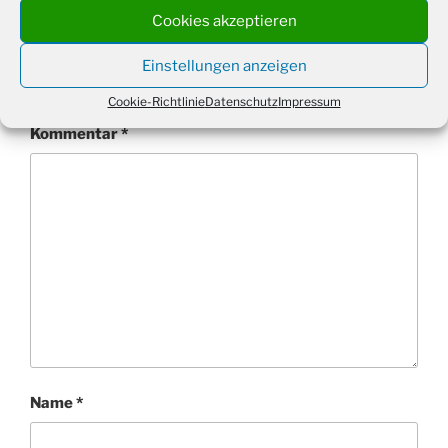
Cookies akzeptieren
Schreibe einen Kommentar
Deine E-Mail-Adresse wird nicht veröffentlicht.
Einstellungen anzeigen
Erforderliche Felder sind mit
*
markiert
Cookie-Richtlinie
Datenschutz
Impressum
Kommentar
*
Name
*