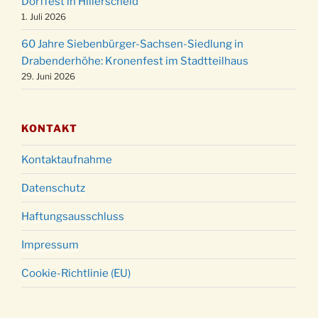
Dorffest in Hillerscheid
Christmette mit der ev. Jugend in der Kirche
24.12.
1. Juli 2026
um 23:00 Uhr
60 Jahre Siebenbürger-Sachsen-Siedlung in
Gottesdienst zu Silvester in der Kirche um
31.12.
Drabenderhöhe: Kronenfest im Stadtteilhaus
18:00 Uhr
29. Juni 2026
KONTAKT
Kontaktaufnahme
Datenschutz
Haftungsausschluss
Impressum
Cookie-Richtlinie (EU)