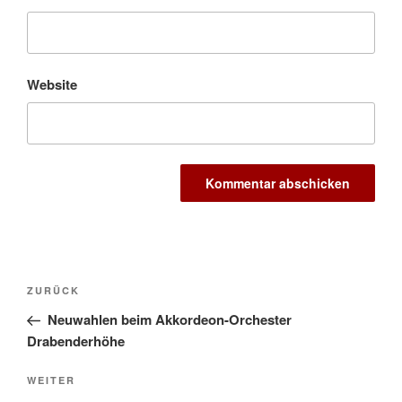
Website
Beitragsnavigation
Vorheriger
ZURÜCK
Beitrag
Neuwahlen beim Akkordeon-Orchester
Drabenderhöhe
Nächster
WEITER