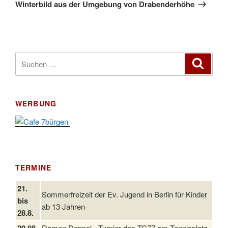
Beitrag
Winterbild aus der Umgebung von Drabenderhöhe
Suchen
Suche
nach:
WERBUNG
TERMINE
21.
Sommerfreizeit der Ev. Jugend in Berlin für Kinder
bis
ab 13 Jahren
28.8.
29.08.
Damen Doppel - Turnier des TC77 am Tennisplatz