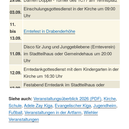
Einschulungsgottesdienst in der Kirche um 09:00
03.09.
Uhr
11.
bis
Erntefest in Drabenderhöhe
13.09.
Disco für Jung und Junggebliebene (Ernteverein)
11.09.
im Stadtteilhaus oder Gemeindehaus um 20:00
Uhr
Erntedankgottesdienst mit dem Kindergarten in der
12.09.
Kirche um 16:30 Uhr
Festabend Erntedank im Stadtteilhaus oder
12.09.
Gemeindehaus um 19:00 Uhr
Siehe auch:
Veranstaltungsüberblick 2026 (PDF)
,
Kirche
,
Umzug und Feier zum Erntedankfest am
13.09.
Schule
,
Adele Zay Kiga
,
Evangelischer Kiga
,
Jugendheim
,
Stadtteilhaus um 14:00 Uhr
Fußball
,
Veranstaltungen in der Artfarm
,
Wiehler
19.09.
Schlagerabend im Stadtteilhaus Drabenderhöhe
Veranstaltungen
25. u.
Oktoberfest im Cafe XXS