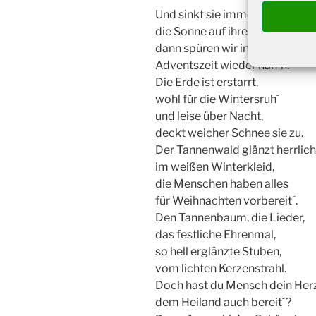
Und sinkt sie immer tiefer,
die Sonne auf ihrer Bahn,
dann spüren wir in unseren Her
Adventszeit wieder nah`n.
Die Erde ist erstarrt,
wohl für die Wintersruh´
und leise über Nacht,
deckt weicher Schnee sie zu.
Der Tannenwald glänzt herrlich
im weißen Winterkleid,
die Menschen haben alles
für Weihnachten vorbereit´.
Den Tannenbaum, die Lieder,
das festliche Ehrenmal,
so hell erglänzte Stuben,
vom lichten Kerzenstrahl.
Doch hast du Mensch dein Her
dem Heiland auch bereit´?