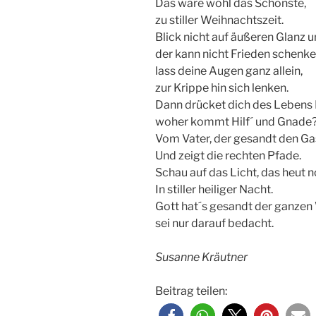
Das wäre wohl das Schönste,
zu stiller Weihnachtszeit.
Blick nicht auf äußeren Glanz u
der kann nicht Frieden schenke
lass deine Augen ganz allein,
zur Krippe hin sich lenken.
Dann drücket dich des Lebens 
woher kommt Hilf´ und Gnade
Vom Vater, der gesandt den Ga
Und zeigt die rechten Pfade.
Schau auf das Licht, das heut 
In stiller heiliger Nacht.
Gott hat´s gesandt der ganzen 
sei nur darauf bedacht.
Susanne Kräutner
Beitrag teilen: