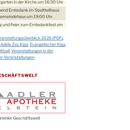
garten in der Kirche um 16:30 Uhr
bend Erntedank im Stadtteilhaus
Gemeindehaus um 19:00 Uhr
 und Feier zum Erntedankfest am
teilhaus um 14:00 Uhr
ranstaltungsüberblick 2026 (PDF)
,
gerabend im Stadtteilhaus
,
Adele Zay Kiga
,
Evangelischer Kiga
,
nderhöhe
ßball
,
Veranstaltungen in der
erfest im Cafe XXS
er Veranstaltungen
rbibeltag im Ev. Gemeindehaus von
 Uhr
GESCHÄFTSWELT
work-Andacht um 18:00 Uhr in der
e
ännchen-Gottesdienst in der
e oder im Ev. Gemeindehaus um
 Uhr
erfest MGV im Stadtteilhaus um
iehler Geschäftswelt
 Uhr