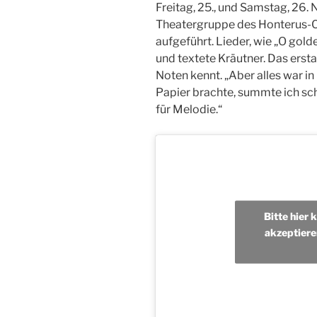
Freitag, 25., und Samstag, 26.
Theatergruppe des Honterus-C
aufgeführt. Lieder, wie „O gol
und textete Kräutner. Das ersta
Noten kennt. „Aber alles war i
Papier brachte, summte ich sch
für Melodie.“
Bitte hier 
akzeptiere