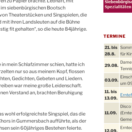
ren zu Papier brachte. Lebhaft, mit
e im siebenbürgischen Bootsch
 von Theaterstücken und Singspielen, die
d mit ihren Landsleuten auf die Bühne
tig fit gehalten“, so die heute 84jährige.
TERMINE
21. bis
Sommer
28.8.
für Ki
Damen
in mein Schlafzimmer schien, hatte ich
29.08.
Tennis
rzelten nur so aus meinem Kopf, flossen
Einsch
chten, Gedichten, Gebeten und Liedern.
03.09.
um 09
reiben war meine große Leidenschaft.
11. bis
nen Verstand an, brachten Beruhigung
Ernte
13.09.
Disco 
11.09.
(Ernte
as wohl erfolgreichste Singspiel, das die
Gemei
hors in Gummersbach aufführte, als der
Ernte
sen sein 60jähriges Bestehen feierte.
12.09.