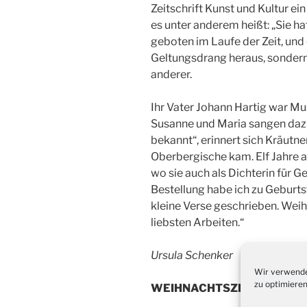
Zeitschrift Kunst und Kultur ei
es unter anderem heißt: „Sie ha
geboten im Laufe der Zeit, und
Geltungsdrang heraus, sondern
anderer.
Ihr Vater Johann Hartig war Musi
Susanne und Maria sangen dazu
bekannt“, erinnert sich Kräutner
Oberbergische kam. Elf Jahre ar
wo sie auch als Dichterin für 
Bestellung habe ich zu Geburts
kleine Verse geschrieben. Wei
liebsten Arbeiten.“
Ursula Schenker
Wir verwende
zu optimieren
WEIHNACHTSZEIT