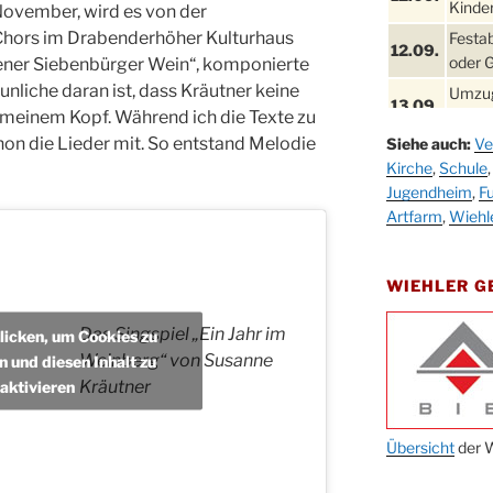
Kinder
 November, wird es von der
hors im Drabenderhöher Kulturhaus
Festa
12.09.
oder 
dener Siebenbürger Wein“, komponierte
unliche daran ist, dass Kräutner keine
Umzug
13.09.
n meinem Kopf. Während ich die Texte zu
Stadt
on die Lieder mit. So entstand Melodie
Siehe auch:
Ve
Schla
19.09.
Kirche
,
Schule
Drabe
Jugendheim
,
Fu
25. u.
Oktob
Artfarm
,
Wiehl
26.09.
Kinde
26.09.
10-12
WIEHLER 
After
09.10.
Das Singspiel „Ein Jahr im
klicken, um Cookies zu
Kirch
Weinberg“ von Susanne
n und diesen Inhalt zu
Sandm
Kräutner
aktivieren
10.10.
Kirch
18:00
Oktob
Übersicht
der W
11.10.
11:00