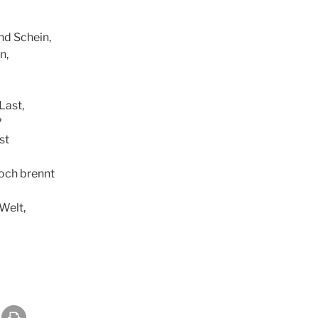
nd Schein,
n,
Last,
?
st
noch brennt
Welt,