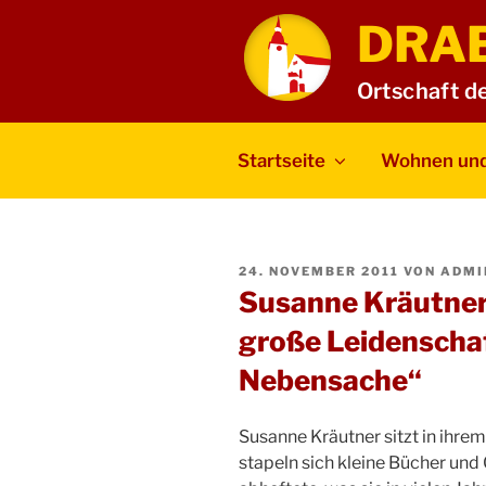
Zum
DRA
Inhalt
springen
Ortschaft d
Startseite
Wohnen und
VERÖFFENTLICHT
24. NOVEMBER 2011
VON
ADMI
AM
Susanne Kräutner
große Leidenschaf
Nebensache“
Susanne Kräutner sitzt in ihre
stapeln sich kleine Bücher und O