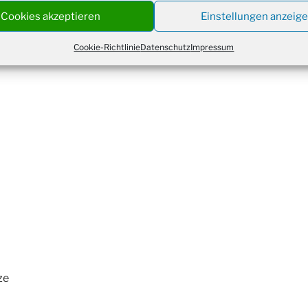
Christ
Cookies akzeptieren
Einstellungen anzeig
24.12.
Kirch
Gottes
zen,
Cookie-Richtlinie
Datenschutz
Impressum
31.12.
um 18
ze