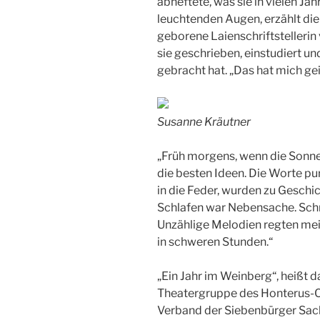
abheftete, was sie in vielen Jah
leuchtenden Augen, erzählt di
geborene Laienschriftstellerin
sie geschrieben, einstudiert un
gebracht hat. „Das hat mich geis
Susanne Kräutner
„Früh morgens, wenn die Sonne 
die besten Ideen. Die Worte pu
in die Feder, wurden zu Geschi
Schlafen war Nebensache. Sch
Unzählige Melodien regten mei
in schweren Stunden.“
„Ein Jahr im Weinberg“, heißt d
Theatergruppe des Honterus-C
Verband der Siebenbürger Sach