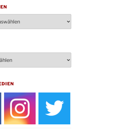
penden des DRK im Ev.
TEN
ndehaus von 16-20 Uhr
dienst zum Reformationstag in der
e um 18:30 Uhr
rt Akkordeon-Orchester im
teilhaus um 16:00 Uhr
artin Umzug in Drabenderhöhe um
 Uhr
kfeier zum Volkstrauertag am
hof Drabenderhöhe um 11:15 Uhr
 im Ev. Gemeindehaus von 14-
EDIEN
 Uhr
inenball des Honterus Chors im
teilhaus um 19:00 Uhr
rbibeltag im Ev. Gemeindehaus von
 Uhr
tliches Beisammensein am
t-Gassner-Hof um 15:00 Uhr