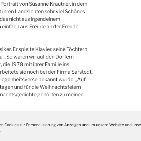
Kathar
n Portrait von Susanne Kräutner, in dem
28.11.
Stadt
t ihren Landsleuten sehr viel Schönes
 das nicht aus irgendeinem
Advent
03.12.
Gemei
 einfach aus Freude an der Freude
Puer-
11.12.
am Ro
ker. Er spielte Klavier, seine Töchtern
Kinde
19.12.
. „So waren wir auf den Dörfern
10-12
, die 1978 mit ihrer Familie ins
Weihn
20.12.
beitete sie noch bei der Firma Sarstedt,
in der
Gelegenheitsverse bekannt wurde. „Auf
Famili
24.12.
tagen und für die Weihnachtsfeiern
Ev. G
hnachtsgedichte gehörten zu meinen
Famili
24.12.
Uhr
Weihn
24.12.
15:00
n Cookies zur Personalisierung von Anzeigen und um unsere Website und unse
Weihn
.
24.12.
18:00