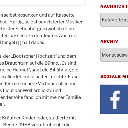
Bluts
29.10.
NACHRICH
Gemei
nn selbst gesungen und auf Kassette
Nachrichten
Gottes
31.10.
ael Hartig, selbst begeisterter Musiker
Kirch
rchester Siebenbürgen (wohnhaft im
Konze
08.11.
Noten passend zu den Texten. Auch der
Stadt
ARCHIV
engel (†) half dabei.
St. M
12.11.
Archiv
17:00
e, der „Bootscher Hochzeit“ und dem
Geden
es Brauchtum auf die Bühne. „Es sind
15.11.
Fried
meine Heimat“, sagt die 84jährige, die
Basar
i allen lebendig halten möchte. Es sei
SOZIALE M
21.11.
16:30
ondern eine innere Verbundenheit mit
Kathar
 Licht der Welt erblickte und
21.11.
Stadt
benderhöhe fand ich mit meiner Familie
Kinde
e“.
28.11.
10-12
Adven
 Kräutner Kinderlieder, studierte mit
28.11.
Rober
 Bereits 1968 veröffentlichte die