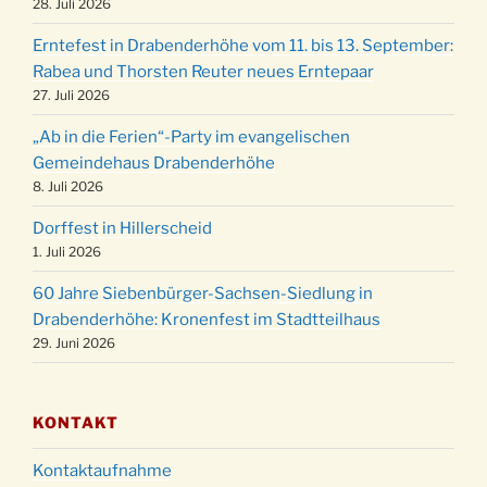
28. Juli 2026
Familiengottesdienst mit Krippenspiel im Ev.
24.12.
Erntefest in Drabenderhöhe vom 11. bis 13. September:
Gemeindehaus um 15:00 Uhr
Rabea und Thorsten Reuter neues Erntepaar
24.12.
Familiengottesdienst in der FeG um 16 Uhr
27. Juli 2026
Weihnachtsgottesdienst in der Kirche um
24.12.
„Ab in die Ferien“-Party im evangelischen
15:00 Uhr
Gemeindehaus Drabenderhöhe
Weihnachtsgottesdienst in der Kirche um
8. Juli 2026
24.12.
18:00 Uhr
Dorffest in Hillerscheid
Christmette mit der ev. Jugend in der Kirche
24.12.
1. Juli 2026
um 23:00 Uhr
60 Jahre Siebenbürger-Sachsen-Siedlung in
Gottesdienst zu Silvester in der Kirche um
31.12.
Drabenderhöhe: Kronenfest im Stadtteilhaus
18:00 Uhr
29. Juni 2026
KONTAKT
Kontaktaufnahme