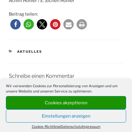
Achim Höhler / E. Jochen Höhler
Beitrag teilen:
KATEGORIEN
AKTUELLES
Schreibe einen Kommentar
Wir verwenden Cookies zur Personalisierung von Anzeigen und um
Deine E-Mail-Adresse wird nicht veröffentlicht.
unsere Website und unseren Service zu optimieren.
Erforderliche Felder sind mit
*
markiert
Cookies akzeptieren
Kommentar
*
Einstellungen anzeigen
Cookie-Richtlinie
Datenschutz
Impressum