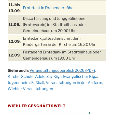
11. bis
Erntefest in Drabenderhöhe
13.09.
Disco für Jung und Junggebliebene
11.09.
(Ernteverein) im Stadtteilhaus oder
Gemeindehaus um 20:00 Uhr
Erntedankgottesdienst mit dem
12.09.
Kindergarten in der Kirche um 16:30 Uhr
Festabend Erntedank im Stadtteilhaus oder
12.09.
Gemeindehaus um 19:00 Uhr
Umzug und Feier zum Erntedankfest am
13.09.
Siehe auch:
Veranstaltungsüberblick 2026 (PDF)
,
Stadtteilhaus um 14:00 Uhr
Kirche
,
Schule
,
Adele Zay Kiga
,
Evangelischer Kiga
,
Schlagerabend im Stadtteilhaus
Jugendheim
19.09.
,
Fußball
,
Veranstaltungen in der Artfarm
,
Drabenderhöhe
Wiehler Veranstaltungen
25. u.
Oktoberfest im Cafe XXS
26.09.
WIEHLER GESCHÄFTSWELT
Kinderbibeltag im Ev. Gemeindehaus von 10-
26.09.
12 Uhr