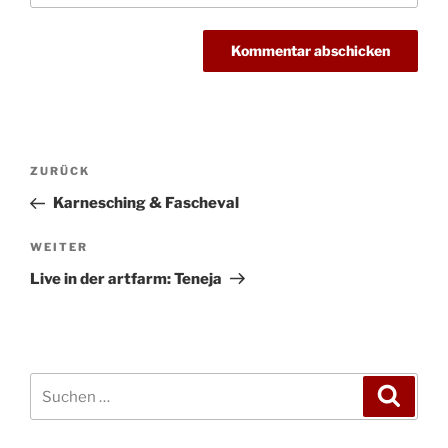
Beitragsnavigation
Vorheriger
ZURÜCK
Beitrag
Karnesching & Fascheval
Nächster
WEITER
Beitrag
Live in der artfarm: Teneja
Suchen
Suche
nach: