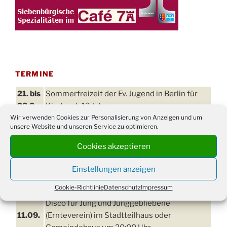
TERMINE
21. bis
Sommerfreizeit der Ev. Jugend in Berlin für
28.8.
Kinder ab 13 Jahren
Wir verwenden Cookies zur Personalisierung von Anzeigen und um
Damen Doppel - Turnier des TC77 am
29.08.
unsere Website und unseren Service zu optimieren.
Tennisplatz
Cookies akzeptieren
Einschulungsgottesdienst in der Kirche um
03.09.
09:00 Uhr
Einstellungen anzeigen
11. bis
Erntefest in Drabenderhöhe
13.09.
Cookie-Richtlinie
Datenschutz
Impressum
Disco für Jung und Junggebliebene
11.09.
(Ernteverein) im Stadtteilhaus oder