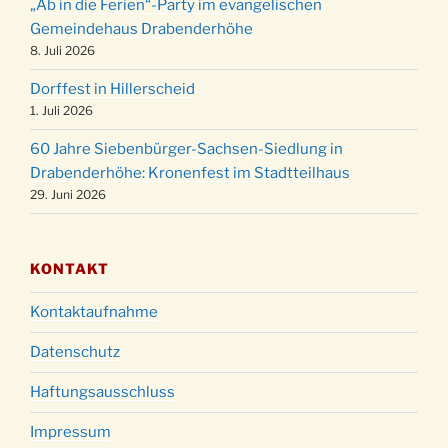
24.12.
„Ab in die Ferien“-Party im evangelischen
15:00 Uhr
Gemeindehaus Drabenderhöhe
Weihnachtsgottesdienst in der Kirche um
8. Juli 2026
24.12.
18:00 Uhr
Dorffest in Hillerscheid
Christmette mit der ev. Jugend in der Kirche
24.12.
1. Juli 2026
um 23:00 Uhr
60 Jahre Siebenbürger-Sachsen-Siedlung in
Gottesdienst zu Silvester in der Kirche um
31.12.
Drabenderhöhe: Kronenfest im Stadtteilhaus
18:00 Uhr
29. Juni 2026
KONTAKT
Kontaktaufnahme
Datenschutz
Haftungsausschluss
Impressum