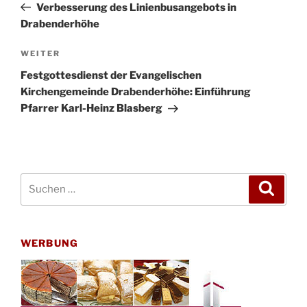
Beitrag
Verbesserung des Linienbusangebots in
Drabenderhöhe
Nächster
WEITER
Beitrag
Festgottesdienst der Evangelischen
Kirchengemeinde Drabenderhöhe: Einführung
Pfarrer Karl-Heinz Blasberg
Suchen
Suche
nach:
WERBUNG