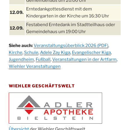
Gemeindehaus um 20:00 Uhr
Erntedankgottesdienst mit dem
12.09.
Kindergarten in der Kirche um 16:30 Uhr
Festabend Erntedank im Stadtteilhaus oder
12.09.
Gemeindehaus um 19:00 Uhr
Umzug und Feier zum Erntedankfest am
13.09.
Siehe auch:
Veranstaltungsüberblick 2026 (PDF)
,
Stadtteilhaus um 14:00 Uhr
Kirche
,
Schule
,
Adele Zay Kiga
,
Evangelischer Kiga
,
Schlagerabend im Stadtteilhaus
Jugendheim
19.09.
,
Fußball
,
Veranstaltungen in der Artfarm
,
Drabenderhöhe
Wiehler Veranstaltungen
25. u.
Oktoberfest im Cafe XXS
26.09.
WIEHLER GESCHÄFTSWELT
Kinderbibeltag im Ev. Gemeindehaus von 10-
26.09.
12 Uhr
Afterwork-Andacht um 18:00 Uhr in der
09.10.
Kirche
Sandmännchen-Gottesdienst in der Kirche
10.10.
oder im Ev. Gemeindehaus um 18:00 Uhr
Übersicht
der Wiehler Geschäftswelt