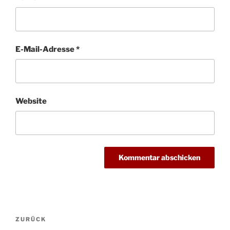
E-Mail-Adresse
*
Website
Beitragsnavigation
Vorheriger
ZURÜCK