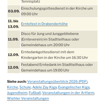
Tennisplatz
Einschulungsgottesdienst in der Kirche um
03.09.
09:00 Uhr
11. bis
Erntefest in Drabenderhöhe
13.09.
Disco für Jung und Junggebliebene
11.09.
(Ernteverein) im Stadtteilhaus oder
Gemeindehaus um 20:00 Uhr
Erntedankgottesdienst mit dem
12.09.
Kindergarten in der Kirche um 16:30 Uhr
Festabend Erntedank im Stadtteilhaus oder
12.09.
Gemeindehaus um 19:00 Uhr
Umzug und Feier zum Erntedankfest am
13.09.
Siehe auch:
Veranstaltungsüberblick 2026 (PDF)
,
Stadtteilhaus um 14:00 Uhr
Kirche
,
Schule
,
Adele Zay Kiga
,
Evangelischer Kiga
,
Schlagerabend im Stadtteilhaus
Jugendheim
19.09.
,
Fußball
,
Veranstaltungen in der Artfarm
,
Drabenderhöhe
Wiehler Veranstaltungen
25. u.