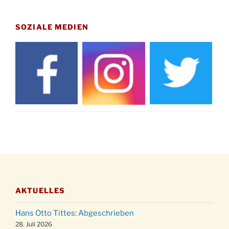
Gedenkfeier zum Volkstrauertag am Friedhof
15.11.
Drabenderhöhe um 11:15 Uhr
SOZIALE MEDIEN
21.11.
Basar im Ev. Gemeindehaus von 14-16:30 Uhr
Katharinenball des Honterus Chors im
21.11.
Stadtteilhaus um 19:00 Uhr
Kinderbibeltag im Ev. Gemeindehaus von 10-
28.11.
12 Uhr
Adventliches Beisammensein am Robert-
28.11.
Gassner-Hof um 15:00 Uhr
Katharinenball der Kreisgruppe im
28.11.
Stadtteilhaus um 19:00 Uhr
Adventsfeier des Frauenvereins im Ev.
03.12.
Gemeindehaus um 19:00 Uhr
AKTUELLES
Puer-Natus weihnachtliches Brauchtum am
11.12.
Robert-Gassner-Hof um 17:00 Uhr
Hans Otto Tittes: Abgeschrieben
Kinderbibeltag im Ev. Gemeindehaus von 10-
28. Juli 2026