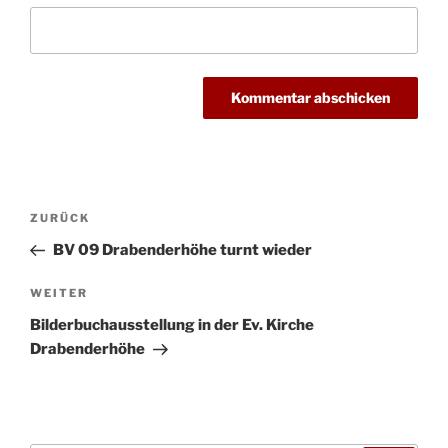
Beitragsnavigation
Vorheriger
ZURÜCK
Beitrag
BV 09 Drabenderhöhe turnt wieder
Nächster
WEITER
Beitrag
Bilderbuchausstellung in der Ev. Kirche
Drabenderhöhe