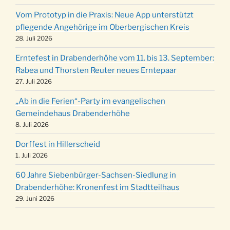
19.12.
12 Uhr
Vom Prototyp in die Praxis: Neue App unterstützt
Weihnachts-Konzert des Honterus Chors in
pflegende Angehörige im Oberbergischen Kreis
20.12.
der Kirche um 17:00 Uhr
28. Juli 2026
Familiengottesdienst mit Krippenspiel im Ev.
24.12.
Erntefest in Drabenderhöhe vom 11. bis 13. September:
Gemeindehaus um 15:00 Uhr
Rabea und Thorsten Reuter neues Erntepaar
24.12.
Familiengottesdienst in der FeG um 16 Uhr
27. Juli 2026
Weihnachtsgottesdienst in der Kirche um
24.12.
„Ab in die Ferien“-Party im evangelischen
15:00 Uhr
Gemeindehaus Drabenderhöhe
Weihnachtsgottesdienst in der Kirche um
8. Juli 2026
24.12.
18:00 Uhr
Dorffest in Hillerscheid
Christmette mit der ev. Jugend in der Kirche
24.12.
1. Juli 2026
um 23:00 Uhr
60 Jahre Siebenbürger-Sachsen-Siedlung in
Gottesdienst zu Silvester in der Kirche um
31.12.
Drabenderhöhe: Kronenfest im Stadtteilhaus
18:00 Uhr
29. Juni 2026