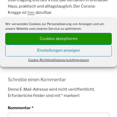
Übertragung und des Virus, das Verhalten in und außer
Haus, praktisch und alltagstauglich. Der Corona-
Knigge ist
hier
abrufbar.
Wir verwenden Cookies zur Personalisierung von Anzeigen und um
Beitrag teilen:
unsere Website und unseren Service zu optimieren.
Cookies akzeptieren
Einstellungen anzeigen
KATEGORIEN
AKTUELLES
Cookie-Richtlinie
Datenschutz
Impressum
Schreibe einen Kommentar
Deine E-Mail-Adresse wird nicht veröffentlicht.
Erforderliche Felder sind mit
*
markiert
Kommentar
*