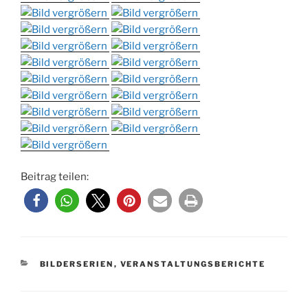
Beitrag teilen:
KATEGORIEN
BILDERSERIEN
,
VERANSTALTUNGSBERICHTE