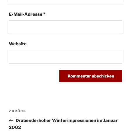
E-Mail-Adresse
*
Website
Beitragsnavigation
Vorheriger
ZURÜCK
Beitrag
Drabenderhöher Winterimpressionen im Januar
2002