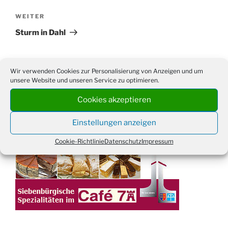
Nächster
WEITER
Beitrag
Sturm in Dahl
Wir verwenden Cookies zur Personalisierung von Anzeigen und um
unsere Website und unseren Service zu optimieren.
Suchen
Suche
nach:
Cookies akzeptieren
Einstellungen anzeigen
WERBUNG
Cookie-Richtlinie
Datenschutz
Impressum