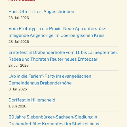
28.11.
Stadtteilhaus um 19:00 Uhr
Hans Otto Tittes: Abgeschrieben
Adventsfeier des Frauenvereins im Ev.
03.12.
28. Juli 2026
Gemeindehaus um 19:00 Uhr
Puer-Natus weihnachtliches Brauchtum am
Vom Prototyp in die Praxis: Neue App unterstützt
11.12.
Robert-Gassner-Hof um 17:00 Uhr
pflegende Angehörige im Oberbergischen Kreis
28. Juli 2026
Kinderbibeltag im Ev. Gemeindehaus von 10-
19.12.
12 Uhr
Erntefest in Drabenderhöhe vom 11. bis 13. September:
Weihnachts-Konzert des Honterus Chors in
Rabea und Thorsten Reuter neues Erntepaar
20.12.
der Kirche um 17:00 Uhr
27. Juli 2026
Familiengottesdienst mit Krippenspiel im Ev.
„Ab in die Ferien“-Party im evangelischen
24.12.
Gemeindehaus um 15:00 Uhr
Gemeindehaus Drabenderhöhe
24.12.
Familiengottesdienst in der FeG um 16 Uhr
8. Juli 2026
Weihnachtsgottesdienst in der Kirche um
Dorffest in Hillerscheid
24.12.
15:00 Uhr
1. Juli 2026
Weihnachtsgottesdienst in der Kirche um
24.12.
60 Jahre Siebenbürger-Sachsen-Siedlung in
18:00 Uhr
Drabenderhöhe: Kronenfest im Stadtteilhaus