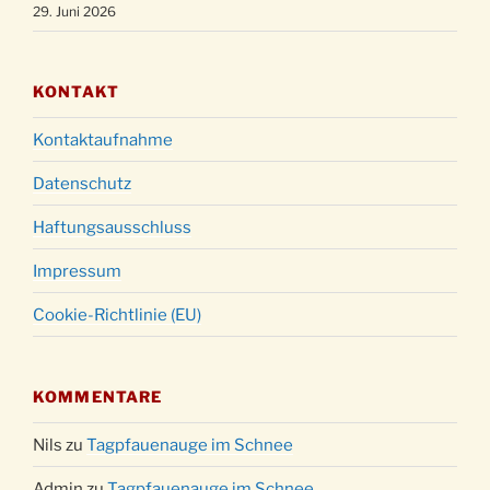
Christmette mit der ev. Jugend in der Kirche
29. Juni 2026
24.12.
um 23:00 Uhr
Gottesdienst zu Silvester in der Kirche um
31.12.
18:00 Uhr
KONTAKT
Kontaktaufnahme
Datenschutz
Haftungsausschluss
Impressum
Cookie-Richtlinie (EU)
KOMMENTARE
Nils
zu
Tagpfauenauge im Schnee
Admin
zu
Tagpfauenauge im Schnee