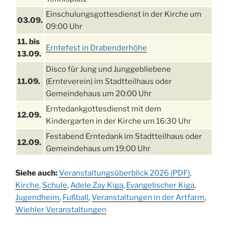
Einschulungsgottesdienst in der Kirche um
03.09.
09:00 Uhr
11. bis
Erntefest in Drabenderhöhe
13.09.
Disco für Jung und Junggebliebene
11.09.
(Ernteverein) im Stadtteilhaus oder
Gemeindehaus um 20:00 Uhr
Erntedankgottesdienst mit dem
12.09.
Kindergarten in der Kirche um 16:30 Uhr
Festabend Erntedank im Stadtteilhaus oder
12.09.
Gemeindehaus um 19:00 Uhr
Umzug und Feier zum Erntedankfest am
13.09.
Siehe auch:
Veranstaltungsüberblick 2026 (PDF)
,
Stadtteilhaus um 14:00 Uhr
Kirche
,
Schule
,
Adele Zay Kiga
,
Evangelischer Kiga
,
Schlagerabend im Stadtteilhaus
Jugendheim
19.09.
,
Fußball
,
Veranstaltungen in der Artfarm
,
Drabenderhöhe
Wiehler Veranstaltungen
25. u.
Oktoberfest im Cafe XXS