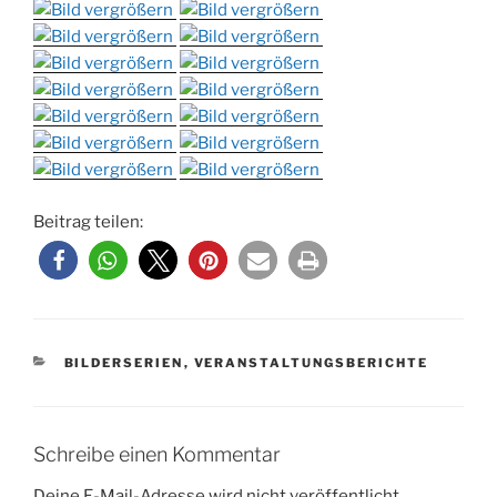
Beitrag teilen:
KATEGORIEN
BILDERSERIEN
,
VERANSTALTUNGSBERICHTE
Schreibe einen Kommentar
Deine E-Mail-Adresse wird nicht veröffentlicht.