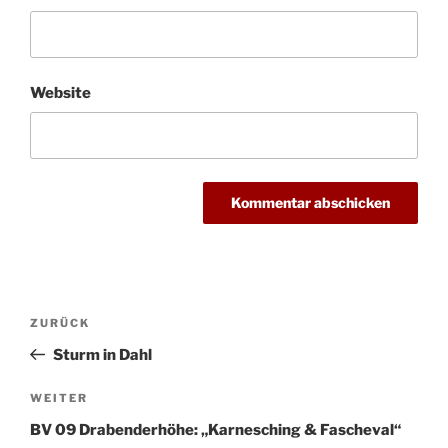
Website
Beitragsnavigation
Vorheriger
ZURÜCK
Beitrag
Sturm in Dahl
Nächster
WEITER
Beitrag
BV 09 Drabenderhöhe: „Karnesching & Fascheval“