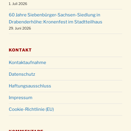
24.12.
1. Juli 2026
um 23:00 Uhr
60 Jahre Siebenbürger-Sachsen-Siedlung in
Gottesdienst zu Silvester in der Kirche um
31.12.
Drabenderhöhe: Kronenfest im Stadtteilhaus
18:00 Uhr
29. Juni 2026
KONTAKT
Kontaktaufnahme
Datenschutz
Haftungsausschluss
Impressum
Cookie-Richtlinie (EU)