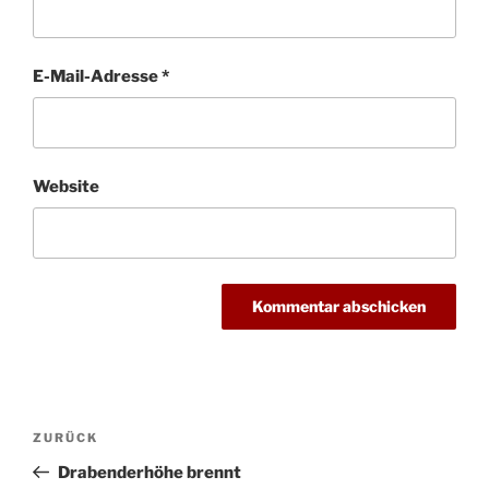
E-Mail-Adresse
*
Website
Beitragsnavigation
Vorheriger
ZURÜCK
Beitrag
Drabenderhöhe brennt