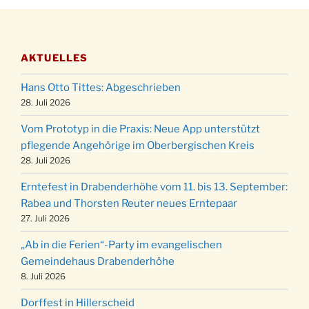
Stadtteilhaus um 19:00 Uhr
Adventsfeier des Frauenvereins im Ev.
03.12.
Gemeindehaus um 19:00 Uhr
AKTUELLES
Puer-Natus weihnachtliches Brauchtum am
11.12.
Robert-Gassner-Hof um 17:00 Uhr
Hans Otto Tittes: Abgeschrieben
Kinderbibeltag im Ev. Gemeindehaus von 10-
28. Juli 2026
19.12.
12 Uhr
Vom Prototyp in die Praxis: Neue App unterstützt
Weihnachts-Konzert des Honterus Chors in
pflegende Angehörige im Oberbergischen Kreis
20.12.
der Kirche um 17:00 Uhr
28. Juli 2026
Familiengottesdienst mit Krippenspiel im Ev.
24.12.
Erntefest in Drabenderhöhe vom 11. bis 13. September:
Gemeindehaus um 15:00 Uhr
Rabea und Thorsten Reuter neues Erntepaar
24.12.
Familiengottesdienst in der FeG um 16 Uhr
27. Juli 2026
Weihnachtsgottesdienst in der Kirche um
24.12.
„Ab in die Ferien“-Party im evangelischen
15:00 Uhr
Gemeindehaus Drabenderhöhe
Weihnachtsgottesdienst in der Kirche um
8. Juli 2026
24.12.
18:00 Uhr
Dorffest in Hillerscheid
Christmette mit der ev. Jugend in der Kirche