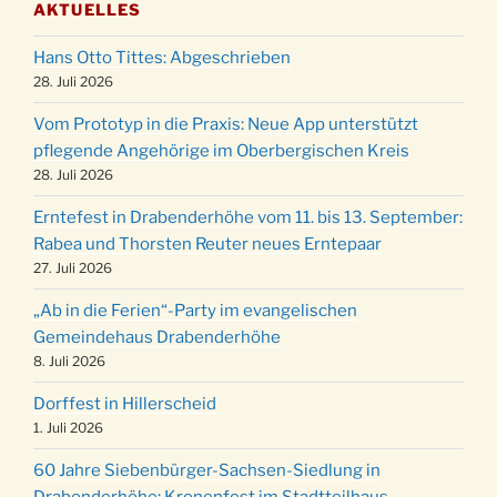
AKTUELLES
Puer-Natus weihnachtliches Brauchtum am
11.12.
Robert-Gassner-Hof um 17:00 Uhr
Hans Otto Tittes: Abgeschrieben
Kinderbibeltag im Ev. Gemeindehaus von 10-
28. Juli 2026
19.12.
12 Uhr
Vom Prototyp in die Praxis: Neue App unterstützt
Weihnachts-Konzert des Honterus Chors in
pflegende Angehörige im Oberbergischen Kreis
20.12.
der Kirche um 17:00 Uhr
28. Juli 2026
Familiengottesdienst mit Krippenspiel im Ev.
24.12.
Erntefest in Drabenderhöhe vom 11. bis 13. September:
Gemeindehaus um 15:00 Uhr
Rabea und Thorsten Reuter neues Erntepaar
24.12.
Familiengottesdienst in der FeG um 16 Uhr
27. Juli 2026
Weihnachtsgottesdienst in der Kirche um
24.12.
„Ab in die Ferien“-Party im evangelischen
15:00 Uhr
Gemeindehaus Drabenderhöhe
Weihnachtsgottesdienst in der Kirche um
8. Juli 2026
24.12.
18:00 Uhr
Dorffest in Hillerscheid
Christmette mit der ev. Jugend in der Kirche
24.12.
1. Juli 2026
um 23:00 Uhr
60 Jahre Siebenbürger-Sachsen-Siedlung in
Gottesdienst zu Silvester in der Kirche um
31.12.