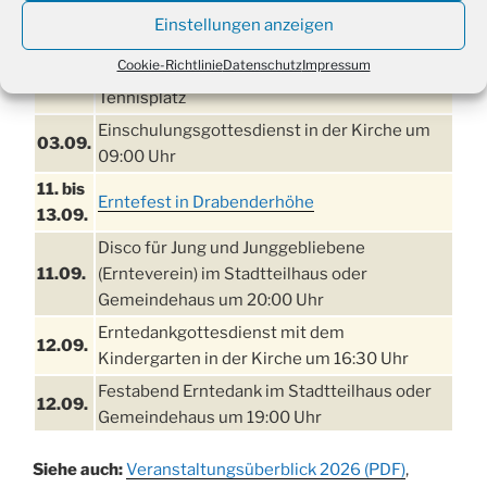
21. bis
Sommerfreizeit der Ev. Jugend in Berlin für
Einstellungen anzeigen
28.8.
Kinder ab 13 Jahren
Cookie-Richtlinie
Datenschutz
Impressum
Damen Doppel - Turnier des TC77 am
29.08.
Tennisplatz
Einschulungsgottesdienst in der Kirche um
03.09.
09:00 Uhr
11. bis
Erntefest in Drabenderhöhe
13.09.
Disco für Jung und Junggebliebene
11.09.
(Ernteverein) im Stadtteilhaus oder
Gemeindehaus um 20:00 Uhr
Erntedankgottesdienst mit dem
12.09.
Kindergarten in der Kirche um 16:30 Uhr
Festabend Erntedank im Stadtteilhaus oder
12.09.
Gemeindehaus um 19:00 Uhr
Umzug und Feier zum Erntedankfest am
13.09.
Siehe auch:
Veranstaltungsüberblick 2026 (PDF)
,
Stadtteilhaus um 14:00 Uhr