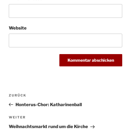
Website
Beitragsnavigation
Vorheriger
ZURÜCK
Beitrag
Honterus-Chor: Katharinenball
Nächster
WEITER
Beitrag
Weihnachtsmarkt rund um die Kirche