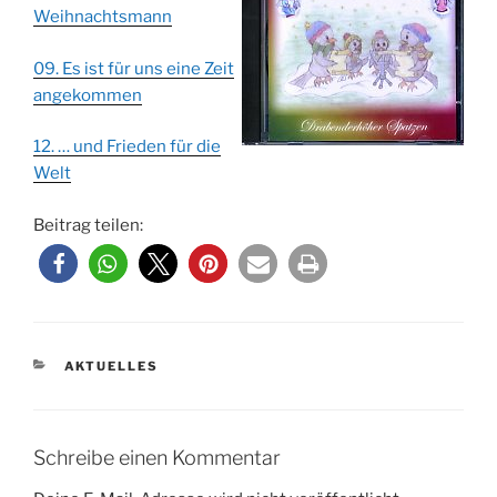
Weihnachtsmann
09. Es ist für uns eine Zeit
angekommen
12. … und Frieden für die
Welt
Beitrag teilen:
KATEGORIEN
AKTUELLES
Schreibe einen Kommentar