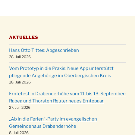
Katharinenball der Kreisgruppe im
28.11.
Stadtteilhaus um 19:00 Uhr
Adventsfeier des Frauenvereins im Ev.
03.12.
Gemeindehaus um 19:00 Uhr
AKTUELLES
Puer-Natus weihnachtliches Brauchtum am
11.12.
Robert-Gassner-Hof um 17:00 Uhr
Hans Otto Tittes: Abgeschrieben
Kinderbibeltag im Ev. Gemeindehaus von 10-
28. Juli 2026
19.12.
12 Uhr
Vom Prototyp in die Praxis: Neue App unterstützt
Weihnachts-Konzert des Honterus Chors in
pflegende Angehörige im Oberbergischen Kreis
20.12.
der Kirche um 17:00 Uhr
28. Juli 2026
Familiengottesdienst mit Krippenspiel im Ev.
24.12.
Erntefest in Drabenderhöhe vom 11. bis 13. September:
Gemeindehaus um 15:00 Uhr
Rabea und Thorsten Reuter neues Erntepaar
24.12.
Familiengottesdienst in der FeG um 16 Uhr
27. Juli 2026
Weihnachtsgottesdienst in der Kirche um
24.12.
„Ab in die Ferien“-Party im evangelischen
15:00 Uhr
Gemeindehaus Drabenderhöhe
Weihnachtsgottesdienst in der Kirche um
8. Juli 2026
24.12.