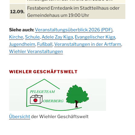
Festabend Erntedank im Stadtteilhaus oder
12.09.
Gemeindehaus um 19:00 Uhr
Umzug und Feier zum Erntedankfest am
13.09.
Siehe auch:
Veranstaltungsüberblick 2026 (PDF)
,
Stadtteilhaus um 14:00 Uhr
Kirche
,
Schule
,
Adele Zay Kiga
,
Evangelischer Kiga
,
Schlagerabend im Stadtteilhaus
Jugendheim
19.09.
,
Fußball
,
Veranstaltungen in der Artfarm
,
Drabenderhöhe
Wiehler Veranstaltungen
25. u.
Oktoberfest im Cafe XXS
26.09.
WIEHLER GESCHÄFTSWELT
Kinderbibeltag im Ev. Gemeindehaus von 10-
26.09.
12 Uhr
Afterwork-Andacht um 18:00 Uhr in der
09.10.
Kirche
Sandmännchen-Gottesdienst in der Kirche
10.10.
oder im Ev. Gemeindehaus um 18:00 Uhr
Übersicht
der Wiehler Geschäftswelt
Oktoberfest MGV im Stadtteilhaus um 11:00
11.10.
Uhr