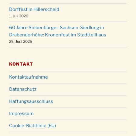
18:00 Uhr
Dorffest in Hillerscheid
Christmette mit der ev. Jugend in der Kirche
24.12.
1. Juli 2026
um 23:00 Uhr
60 Jahre Siebenbürger-Sachsen-Siedlung in
Gottesdienst zu Silvester in der Kirche um
31.12.
Drabenderhöhe: Kronenfest im Stadtteilhaus
18:00 Uhr
29. Juni 2026
KONTAKT
Kontaktaufnahme
Datenschutz
Haftungsausschluss
Impressum
Cookie-Richtlinie (EU)