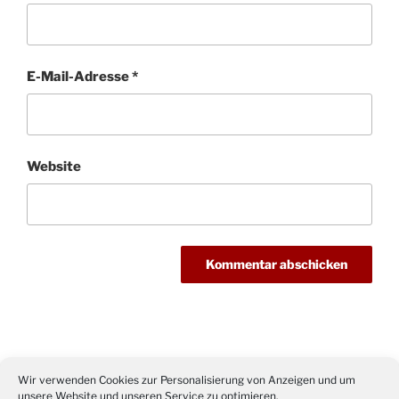
E-Mail-Adresse
*
Website
Beitragsnavigation
Vorheriger
ZURÜCK
Wir verwenden Cookies zur Personalisierung von Anzeigen und um
Beitrag
unsere Website und unseren Service zu optimieren.