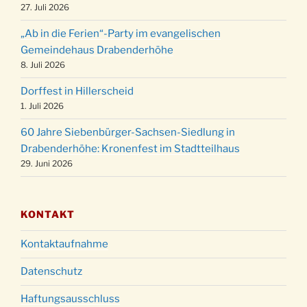
24.12.
Familiengottesdienst in der FeG um 16 Uhr
27. Juli 2026
Weihnachtsgottesdienst in der Kirche um
24.12.
„Ab in die Ferien“-Party im evangelischen
15:00 Uhr
Gemeindehaus Drabenderhöhe
Weihnachtsgottesdienst in der Kirche um
8. Juli 2026
24.12.
18:00 Uhr
Dorffest in Hillerscheid
Christmette mit der ev. Jugend in der Kirche
24.12.
1. Juli 2026
um 23:00 Uhr
60 Jahre Siebenbürger-Sachsen-Siedlung in
Gottesdienst zu Silvester in der Kirche um
31.12.
Drabenderhöhe: Kronenfest im Stadtteilhaus
18:00 Uhr
29. Juni 2026
KONTAKT
Kontaktaufnahme
Datenschutz
Haftungsausschluss