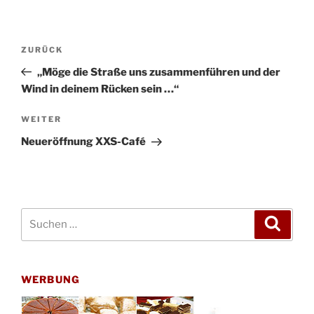
Beitragsnavigation
Vorheriger
ZURÜCK
Beitrag
„Möge die Straße uns zusammenführen und der
Wind in deinem Rücken sein …“
Nächster
WEITER
Beitrag
Neueröffnung XXS-Café
Suchen
Suche
nach:
WERBUNG