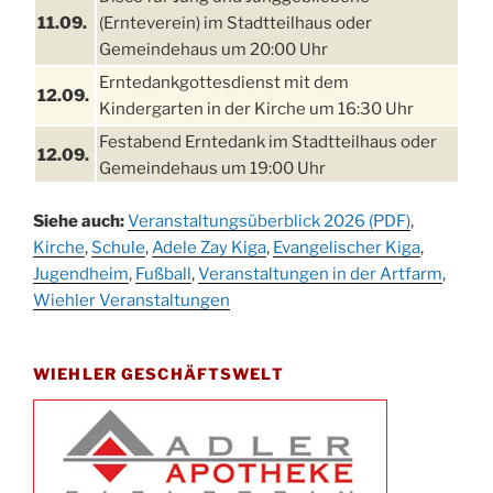
11.09.
(Ernteverein) im Stadtteilhaus oder
Gemeindehaus um 20:00 Uhr
Erntedankgottesdienst mit dem
12.09.
Kindergarten in der Kirche um 16:30 Uhr
Festabend Erntedank im Stadtteilhaus oder
12.09.
Gemeindehaus um 19:00 Uhr
Umzug und Feier zum Erntedankfest am
13.09.
Siehe auch:
Veranstaltungsüberblick 2026 (PDF)
,
Stadtteilhaus um 14:00 Uhr
Kirche
,
Schule
,
Adele Zay Kiga
,
Evangelischer Kiga
,
Schlagerabend im Stadtteilhaus
Jugendheim
19.09.
,
Fußball
,
Veranstaltungen in der Artfarm
,
Drabenderhöhe
Wiehler Veranstaltungen
25. u.
Oktoberfest im Cafe XXS
26.09.
WIEHLER GESCHÄFTSWELT
Kinderbibeltag im Ev. Gemeindehaus von 10-
26.09.
12 Uhr
Afterwork-Andacht um 18:00 Uhr in der
09.10.
Kirche