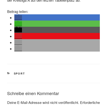
der Kreisliga A auf den letzten Tabellenplatz ab.
Beitrag teilen:
KATEGORIEN
SPORT
Schreibe einen Kommentar
Deine E-Mail-Adresse wird nicht veröffentlicht.
Erforderliche