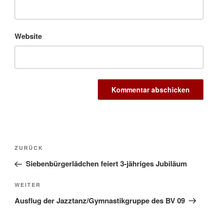
Website
Beitragsnavigation
Vorheriger
ZURÜCK
Beitrag
Siebenbürgerlädchen feiert 3-jähriges Jubiläum
Nächster
WEITER
Beitrag
Ausflug der Jazztanz/Gymnastikgruppe des BV 09