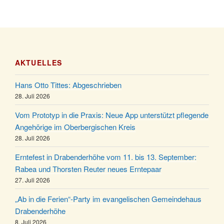
21.11.
Stadtteilhaus um 19:00 Uhr
Kinderbibeltag im Ev. Gemeindehaus von 10-12
28.11.
Uhr
Adventliches Beisammensein am Robert-
28.11.
Gassner-Hof um 15:00 Uhr
AKTUELLES
Katharinenball der Kreisgruppe im Stadtteilhaus
28.11.
Hans Otto Tittes: Abgeschrieben
um 19:00 Uhr
28. Juli 2026
Adventsfeier des Frauenvereins im Ev.
03.12.
Gemeindehaus um 19:00 Uhr
Vom Prototyp in die Praxis: Neue App unterstützt pflegende
Angehörige im Oberbergischen Kreis
Puer-Natus weihnachtliches Brauchtum am
11.12.
28. Juli 2026
Robert-Gassner-Hof um 17:00 Uhr
Kinderbibeltag im Ev. Gemeindehaus von 10-12
Erntefest in Drabenderhöhe vom 11. bis 13. September:
19.12.
Uhr
Rabea und Thorsten Reuter neues Erntepaar
27. Juli 2026
Weihnachts-Konzert des Honterus Chors in der
20.12.
Kirche um 17:00 Uhr
„Ab in die Ferien“-Party im evangelischen Gemeindehaus
Familiengottesdienst mit Krippenspiel im Ev.
Drabenderhöhe
24.12.
Gemeindehaus um 15:00 Uhr
8. Juli 2026