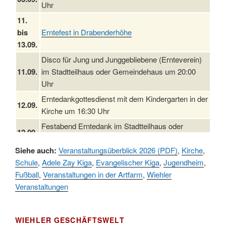
Uhr
11.
bis
Erntefest in Drabenderhöhe
13.09.
Disco für Jung und Junggebliebene (Ernteverein)
11.09.
im Stadtteilhaus oder Gemeindehaus um 20:00
Uhr
Erntedankgottesdienst mit dem Kindergarten in der
12.09.
Kirche um 16:30 Uhr
Festabend Erntedank im Stadtteilhaus oder
12.09.
Gemeindehaus um 19:00 Uhr
Siehe auch:
Veranstaltungsüberblick 2026 (PDF)
,
Kirche
,
Umzug und Feier zum Erntedankfest am
13.09.
Schule
,
Adele Zay Kiga
,
Evangelischer Kiga
,
Jugendheim
,
Stadtteilhaus um 14:00 Uhr
Fußball
,
Veranstaltungen in der Artfarm
,
Wiehler
19.09.
Schlagerabend im Stadtteilhaus Drabenderhöhe
Veranstaltungen
25. u.
Oktoberfest im Cafe XXS
26.09.
WIEHLER GESCHÄFTSWELT
Kinderbibeltag im Ev. Gemeindehaus von 10-12