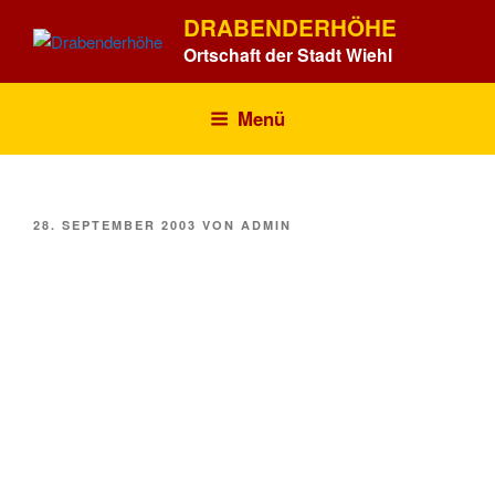
Zum
DRABENDERHÖHE
Inhalt
Ortschaft der Stadt Wiehl
springen
Menü
VERÖFFENTLICHT
28. SEPTEMBER 2003
VON
ADMIN
AM