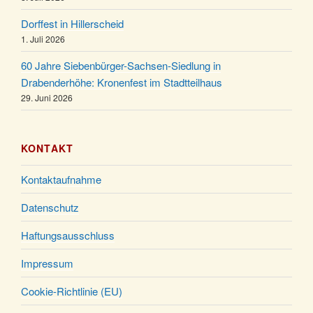
24.12.
Familiengottesdienst in der FeG um 16 Uhr
Dorffest in Hillerscheid
Weihnachtsgottesdienst in der Kirche um 15:00
1. Juli 2026
24.12.
Uhr
60 Jahre Siebenbürger-Sachsen-Siedlung in
Weihnachtsgottesdienst in der Kirche um 18:00
Drabenderhöhe: Kronenfest im Stadtteilhaus
24.12.
Uhr
29. Juni 2026
Christmette mit der ev. Jugend in der Kirche um
24.12.
23:00 Uhr
KONTAKT
Gottesdienst zu Silvester in der Kirche um 18:00
31.12.
Uhr
Kontaktaufnahme
Datenschutz
Haftungsausschluss
Impressum
Cookie-Richtlinie (EU)