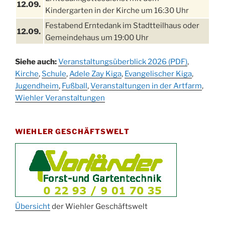
12.09.
Kindergarten in der Kirche um 16:30 Uhr
Festabend Erntedank im Stadtteilhaus oder
12.09.
Gemeindehaus um 19:00 Uhr
Umzug und Feier zum Erntedankfest am
13.09.
Siehe auch:
Veranstaltungsüberblick 2026 (PDF)
,
Stadtteilhaus um 14:00 Uhr
Kirche
,
Schule
,
Adele Zay Kiga
,
Evangelischer Kiga
,
Schlagerabend im Stadtteilhaus
Jugendheim
19.09.
,
Fußball
,
Veranstaltungen in der Artfarm
,
Drabenderhöhe
Wiehler Veranstaltungen
25. u.
Oktoberfest im Cafe XXS
26.09.
WIEHLER GESCHÄFTSWELT
Kinderbibeltag im Ev. Gemeindehaus von 10-
26.09.
12 Uhr
Afterwork-Andacht um 18:00 Uhr in der
09.10.
Kirche
Sandmännchen-Gottesdienst in der Kirche
10.10.
oder im Ev. Gemeindehaus um 18:00 Uhr
Übersicht
der Wiehler Geschäftswelt
Oktoberfest MGV im Stadtteilhaus um 11:00
11.10.