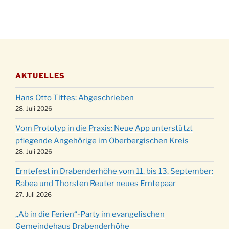
28.11.
Gassner-Hof um 15:00 Uhr
Katharinenball der Kreisgruppe im
28.11.
Stadtteilhaus um 19:00 Uhr
Adventsfeier des Frauenvereins im Ev.
03.12.
Gemeindehaus um 19:00 Uhr
AKTUELLES
Puer-Natus weihnachtliches Brauchtum am
11.12.
Robert-Gassner-Hof um 17:00 Uhr
Hans Otto Tittes: Abgeschrieben
Kinderbibeltag im Ev. Gemeindehaus von 10-
28. Juli 2026
19.12.
12 Uhr
Vom Prototyp in die Praxis: Neue App unterstützt
Weihnachts-Konzert des Honterus Chors in
pflegende Angehörige im Oberbergischen Kreis
20.12.
der Kirche um 17:00 Uhr
28. Juli 2026
Familiengottesdienst mit Krippenspiel im Ev.
24.12.
Erntefest in Drabenderhöhe vom 11. bis 13. September:
Gemeindehaus um 15:00 Uhr
Rabea und Thorsten Reuter neues Erntepaar
24.12.
Familiengottesdienst in der FeG um 16 Uhr
27. Juli 2026
Weihnachtsgottesdienst in der Kirche um
24.12.
„Ab in die Ferien“-Party im evangelischen
15:00 Uhr
Gemeindehaus Drabenderhöhe