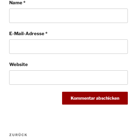
Name
*
E-Mail-Adresse
*
Website
Beitragsnavigation
Vorheriger
ZURÜCK