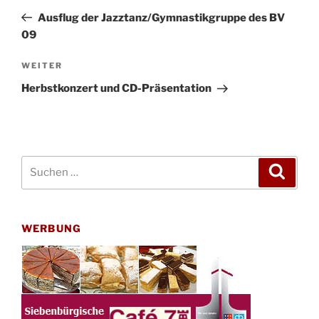
Beitrag
Ausflug der Jazztanz/Gymnastikgruppe des BV
09
Nächster
WEITER
Beitrag
Herbstkonzert und CD-Präsentation
Suchen
Suche
nach:
WERBUNG