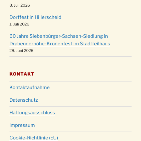
Weihnachtsgottesdienst in der Kirche um
8. Juli 2026
24.12.
18:00 Uhr
Dorffest in Hillerscheid
Christmette mit der ev. Jugend in der Kirche
24.12.
1. Juli 2026
um 23:00 Uhr
60 Jahre Siebenbürger-Sachsen-Siedlung in
Gottesdienst zu Silvester in der Kirche um
31.12.
Drabenderhöhe: Kronenfest im Stadtteilhaus
18:00 Uhr
29. Juni 2026
KONTAKT
Kontaktaufnahme
Datenschutz
Haftungsausschluss
Impressum
Cookie-Richtlinie (EU)