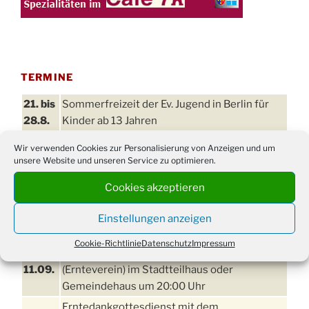
TERMINE
21. bis
Sommerfreizeit der Ev. Jugend in Berlin für
28.8.
Kinder ab 13 Jahren
Damen Doppel - Turnier des TC77 am
Wir verwenden Cookies zur Personalisierung von Anzeigen und um
29.08.
Tennisplatz
unsere Website und unseren Service zu optimieren.
Einschulungsgottesdienst in der Kirche um
03.09.
Cookies akzeptieren
09:00 Uhr
11. bis
Einstellungen anzeigen
Erntefest in Drabenderhöhe
13.09.
Cookie-Richtlinie
Datenschutz
Impressum
Disco für Jung und Junggebliebene
11.09.
(Ernteverein) im Stadtteilhaus oder
Gemeindehaus um 20:00 Uhr
Erntedankgottesdienst mit dem