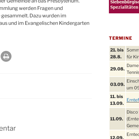
der Gemeinde an das Presbyterium.
ammlung werden Fragen und
 gesammelt. Dazu wurden im
us und im Evangelischen Kindergarten
TERMINE
21. bis
Sommer
28.8.
für Ki
Damen
29.08.
Tennis
Einsch
03.09.
um 09
11. bis
Ernte
13.09.
Disco 
11.09.
(Ernte
Gemei
entar
Ernte
12.09.