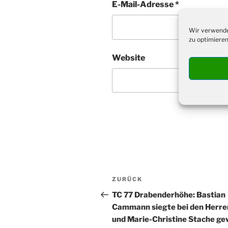
E-Mail-Adresse
*
Wir verwende
zu optimieren
Website
Beitragsnavigation
Vorheriger
ZURÜCK
Beitrag
TC 77 Drabenderhöhe: Bastian
Cammann siegte bei den Herre
und Marie-Christine Stache g