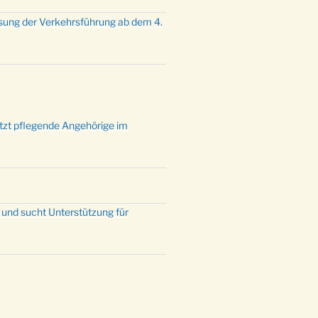
mette mit der ev. Jugend in der
sung der Verkehrsführung ab dem 4.
e um 23:00 Uhr
dienst zu Silvester in der Kirche
:00 Uhr
ützt pflegende Angehörige im
 und sucht Unterstützung für