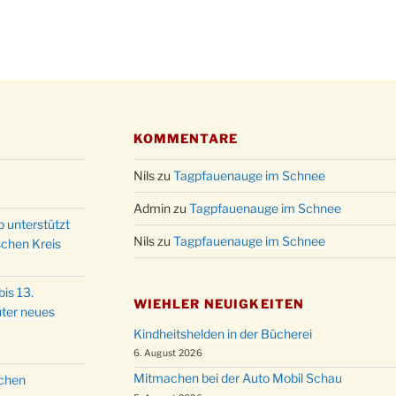
Kathar
28.11.
Stadt
Advent
03.12.
Gemei
Puer-
11.12.
am Ro
KOMMENTARE
Kinde
19.12.
10-12
Nils
zu
Tagpfauenauge im Schnee
Weihn
20.12.
in der
Admin
zu
Tagpfauenauge im Schnee
p unterstützt
Famili
24.12.
Nils
zu
Tagpfauenauge im Schnee
schen Kreis
Ev. G
Famili
24.12.
is 13.
Uhr
WIEHLER NEUIGKEITEN
ter neues
Weihn
24.12.
Kindheitshelden in der Bücherei
15:00
6. August 2026
Weihn
24.12.
Mitmachen bei der Auto Mobil Schau
schen
18:00