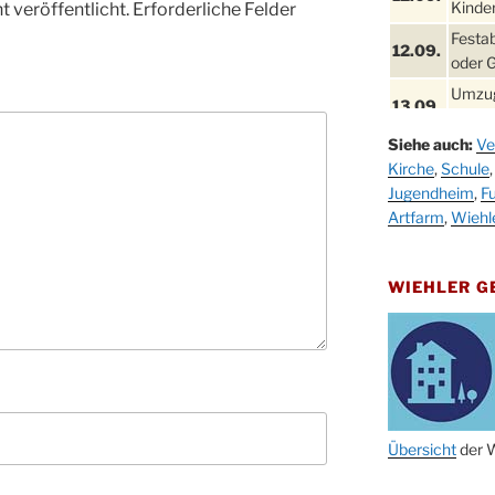
Kinder
 veröffentlicht.
Erforderliche Felder
Festa
12.09.
oder 
Umzug
13.09.
Stadt
Siehe auch:
Ve
Schla
19.09.
Kirche
,
Schule
Drabe
Jugendheim
,
Fu
25. u.
Oktob
Artfarm
,
Wiehl
26.09.
Kinde
26.09.
10-12
WIEHLER 
After
09.10.
Kirch
Sandm
10.10.
Kirch
18:00
Oktob
Übersicht
der W
11.10.
11:00