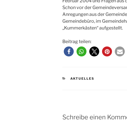
Februar 2004 und Fragen aus 
Schon vor der Gemeindevers
Anregungen aus der Gemeinde
Gemeindebüro, im Gemeindeha
„Kummerkästen“ aufgestellt.
Beitrag teilen:
KATEGORIEN
AKTUELLES
Schreibe einen Komm