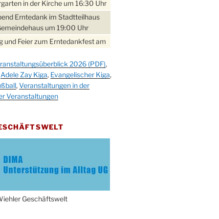
garten in der Kirche um 16:30 Uhr
bend Erntedank im Stadtteilhaus
Gemeindehaus um 19:00 Uhr
 und Feier zum Erntedankfest am
teilhaus um 14:00 Uhr
ranstaltungsüberblick 2026 (PDF)
,
gerabend im Stadtteilhaus
,
Adele Zay Kiga
,
Evangelischer Kiga
,
nderhöhe
ßball
,
Veranstaltungen in der
erfest im Cafe XXS
er Veranstaltungen
rbibeltag im Ev. Gemeindehaus von
 Uhr
GESCHÄFTSWELT
work-Andacht um 18:00 Uhr in der
e
ännchen-Gottesdienst in der
e oder im Ev. Gemeindehaus um
 Uhr
erfest MGV im Stadtteilhaus um
iehler Geschäftswelt
 Uhr