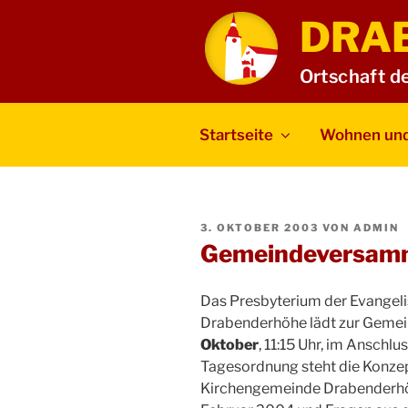
Zum
DRA
Inhalt
springen
Ortschaft d
Startseite
Wohnen und
VERÖFFENTLICHT
3. OKTOBER 2003
VON
ADMIN
AM
Gemeindeversam
Das Presbyterium der Evangel
Drabenderhöhe lädt zur Gem
Oktober
, 11:15 Uhr, im Anschlu
Tagesordnung steht die Konze
Kirchengemeinde Drabenderhöh