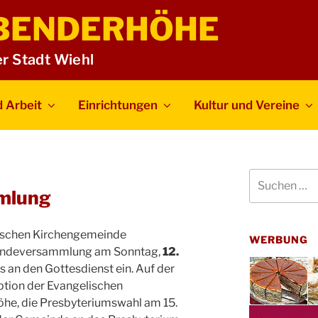
BENDERHÖHE
er Stadt Wiehl
 Arbeit
Einrichtungen
Kultur und Vereine
Suchen
nach:
mlung
ischen Kirchengemeinde
WERBUNG
eindeversammlung am Sonntag,
12.
ss an den Gottesdienst ein. Auf der
ption der Evangelischen
e, die Presbyteriumswahl am 15.