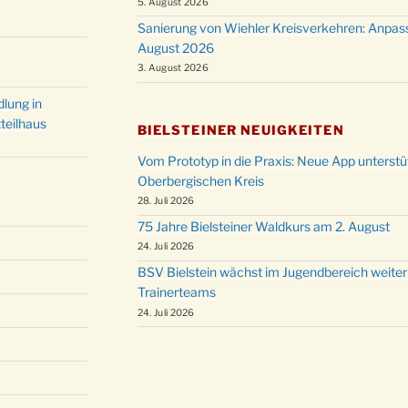
5. August 2026
Christ
24.12.
Sanierung von Wiehler Kreisverkehren: Anpas
Kirch
August 2026
Gottes
31.12.
3. August 2026
um 18
lung in
teilhaus
BIELSTEINER NEUIGKEITEN
Vom Prototyp in die Praxis: Neue App unterst
Oberbergischen Kreis
28. Juli 2026
75 Jahre Bielsteiner Waldkurs am 2. August
24. Juli 2026
BSV Bielstein wächst im Jugendbereich weiter
Trainerteams
24. Juli 2026