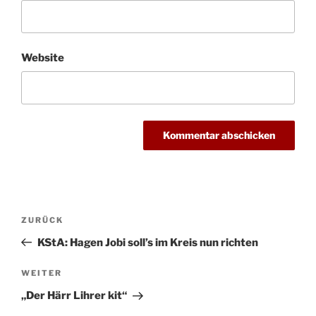
Website
Beitragsnavigation
Vorheriger
ZURÜCK
Beitrag
KStA: Hagen Jobi soll’s im Kreis nun richten
Nächster
WEITER
Beitrag
„Der Härr Lihrer kit“