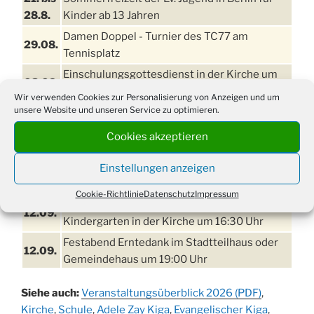
28.8.
Kinder ab 13 Jahren
Damen Doppel - Turnier des TC77 am
29.08.
Tennisplatz
Einschulungsgottesdienst in der Kirche um
03.09.
09:00 Uhr
Wir verwenden Cookies zur Personalisierung von Anzeigen und um
unsere Website und unseren Service zu optimieren.
11. bis
Erntefest in Drabenderhöhe
13.09.
Cookies akzeptieren
Disco für Jung und Junggebliebene
11.09.
(Ernteverein) im Stadtteilhaus oder
Einstellungen anzeigen
Gemeindehaus um 20:00 Uhr
Cookie-Richtlinie
Datenschutz
Impressum
Erntedankgottesdienst mit dem
12.09.
Kindergarten in der Kirche um 16:30 Uhr
Festabend Erntedank im Stadtteilhaus oder
12.09.
Gemeindehaus um 19:00 Uhr
Umzug und Feier zum Erntedankfest am
13.09.
Siehe auch:
Veranstaltungsüberblick 2026 (PDF)
,
Stadtteilhaus um 14:00 Uhr
Kirche
,
Schule
,
Adele Zay Kiga
,
Evangelischer Kiga
,