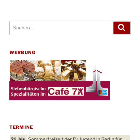
Suchen
Suche
nach:
WERBUNG
TERMINE
21. bis
Sommerfreizeit der Ev. Jugend in Berlin für