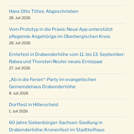
Puer-Natus weihnachtliches Brauchtum am
11.12.
Robert-Gassner-Hof um 17:00 Uhr
Hans Otto Tittes: Abgeschrieben
Kinderbibeltag im Ev. Gemeindehaus von 10-
28. Juli 2026
19.12.
12 Uhr
Vom Prototyp in die Praxis: Neue App unterstützt
Weihnachts-Konzert des Honterus Chors in
pflegende Angehörige im Oberbergischen Kreis
20.12.
der Kirche um 17:00 Uhr
28. Juli 2026
Familiengottesdienst mit Krippenspiel im Ev.
24.12.
Erntefest in Drabenderhöhe vom 11. bis 13. September:
Gemeindehaus um 15:00 Uhr
Rabea und Thorsten Reuter neues Erntepaar
24.12.
Familiengottesdienst in der FeG um 16 Uhr
27. Juli 2026
Weihnachtsgottesdienst in der Kirche um
24.12.
„Ab in die Ferien“-Party im evangelischen
15:00 Uhr
Gemeindehaus Drabenderhöhe
Weihnachtsgottesdienst in der Kirche um
8. Juli 2026
24.12.
18:00 Uhr
Dorffest in Hillerscheid
Christmette mit der ev. Jugend in der Kirche
24.12.
1. Juli 2026
um 23:00 Uhr
60 Jahre Siebenbürger-Sachsen-Siedlung in
Gottesdienst zu Silvester in der Kirche um
31.12.
Drabenderhöhe: Kronenfest im Stadtteilhaus
18:00 Uhr