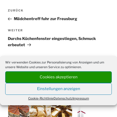
Beitragsnavigation
Vorheriger
ZURÜCK
Beitrag
Mädchentreff fuhr zur Freusburg
Nächster
WEITER
Beitrag
Durchs Küchenfenster eingestiegen, Schmuck
erbeutet
Wir verwenden Cookies zur Personalisierung von Anzeigen und um
unsere Website und unseren Service zu optimieren.
Suchen
Suche
Cookies akzeptieren
nach:
Einstellungen anzeigen
WERBUNG
Cookie-Richtlinie
Datenschutz
Impressum