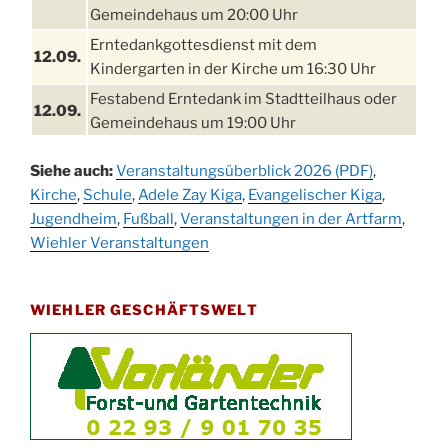
Gemeindehaus um 20:00 Uhr
Erntedankgottesdienst mit dem
12.09.
Kindergarten in der Kirche um 16:30 Uhr
Festabend Erntedank im Stadtteilhaus oder
12.09.
Gemeindehaus um 19:00 Uhr
Umzug und Feier zum Erntedankfest am
13.09.
Siehe auch:
Veranstaltungsüberblick 2026 (PDF)
,
Stadtteilhaus um 14:00 Uhr
Kirche
,
Schule
,
Adele Zay Kiga
,
Evangelischer Kiga
,
Schlagerabend im Stadtteilhaus
Jugendheim
19.09.
,
Fußball
,
Veranstaltungen in der Artfarm
,
Drabenderhöhe
Wiehler Veranstaltungen
25. u.
Oktoberfest im Cafe XXS
26.09.
WIEHLER GESCHÄFTSWELT
Kinderbibeltag im Ev. Gemeindehaus von 10-
26.09.
12 Uhr
Afterwork-Andacht um 18:00 Uhr in der
09.10.
Kirche
Sandmännchen-Gottesdienst in der Kirche
10.10.
oder im Ev. Gemeindehaus um 18:00 Uhr