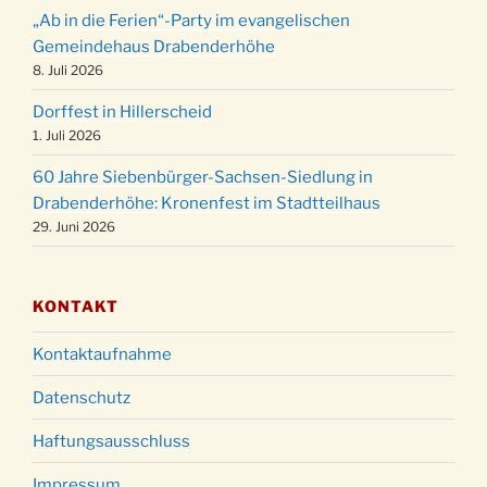
Weihnachtsgottesdienst in der Kirche um
24.12.
„Ab in die Ferien“-Party im evangelischen
15:00 Uhr
Gemeindehaus Drabenderhöhe
Weihnachtsgottesdienst in der Kirche um
8. Juli 2026
24.12.
18:00 Uhr
Dorffest in Hillerscheid
Christmette mit der ev. Jugend in der Kirche
24.12.
1. Juli 2026
um 23:00 Uhr
60 Jahre Siebenbürger-Sachsen-Siedlung in
Gottesdienst zu Silvester in der Kirche um
31.12.
Drabenderhöhe: Kronenfest im Stadtteilhaus
18:00 Uhr
29. Juni 2026
KONTAKT
Kontaktaufnahme
Datenschutz
Haftungsausschluss
Impressum