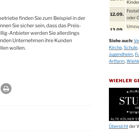
Kinder
Festa
12.09.
oder 
etriebe finden Sie zum Beispiel in der
önnen Sie sicher sein, dass das Preis-
Umzug
13.09.
llig-Anbieter werden Sie allerdings
Stadt
benden Unternehmen ihre Kunden
Siehe auch:
Ve
Schla
19.09.
Kirche
,
Schule
llen wollen.
Drabe
Jugendheim
,
Fu
25. u.
Oktob
Artfarm
,
Wiehl
26.09.
Kinde
26.09.
10-12
WIEHLER 
After
09.10.
Kirch
Sandm
10.10.
Kirch
18:00
Oktob
Übersicht
der W
11.10.
11:00