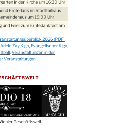
garten in der Kirche um 16:30 Uhr
bend Erntedank im Stadtteilhaus
Gemeindehaus um 19:00 Uhr
 und Feier zum Erntedankfest am
teilhaus um 14:00 Uhr
ranstaltungsüberblick 2026 (PDF)
,
gerabend im Stadtteilhaus
,
Adele Zay Kiga
,
Evangelischer Kiga
,
nderhöhe
ßball
,
Veranstaltungen in der
erfest im Cafe XXS
er Veranstaltungen
rbibeltag im Ev. Gemeindehaus von
 Uhr
GESCHÄFTSWELT
work-Andacht um 18:00 Uhr in der
e
ännchen-Gottesdienst in der
e oder im Ev. Gemeindehaus um
 Uhr
erfest MGV im Stadtteilhaus um
iehler Geschäftswelt
 Uhr