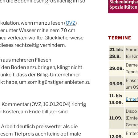
ch die Bodenfliesen großflächig im so
kulation, wenn man zu lesen (
OVZ
)
er unter Wasser mit einem 70 cm
neu verlegen wollte. Glücklicherweise
TERMINE
eses rechtzeitig verhindern.
21. bis
Sommer
28.8.
für Ki
in aus mehreren Fliesen
Damen
en Boden anzubringen, klingt nicht
29.08.
Tennis
munkelt, dass der Billig-Unternehmer
Einsch
kt habe, um somit günstiger anbieten zu
03.09.
um 09
11. bis
Ernte
13.09.
m Kommentar (OVZ, 16.01.2004) richtig
Disco 
 kosten, am Ende billiger sind.
11.09.
(Ernte
Gemei
Arbeit deutlich preiswerter als die
Ernte
iesem Tiefpreis auch keine optimale
12.09.