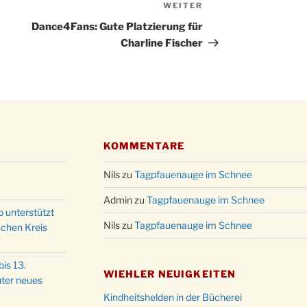
WEITER
Nächster
Christ
24.12.
Beitrag
Kirch
Dance4Fans: Gute Platzierung für
Charline Fischer
Gottes
31.12.
um 18
KOMMENTARE
Nils
zu
Tagpfauenauge im Schnee
Admin
zu
Tagpfauenauge im Schnee
p unterstützt
Nils
zu
Tagpfauenauge im Schnee
schen Kreis
is 13.
WIEHLER NEUIGKEITEN
ter neues
Kindheitshelden in der Bücherei