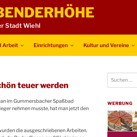
BENDERHÖHE
er Stadt Wiehl
 Arbeit
Einrichtungen
Kultur und Vereine
Suchen
nach:
schön teuer werden
 man im Gummersbacher Spaßbad
WERBUNG
nleger nehmen musste, hat man jetzt den
wurden die ausgeschriebenen Arbeiten.