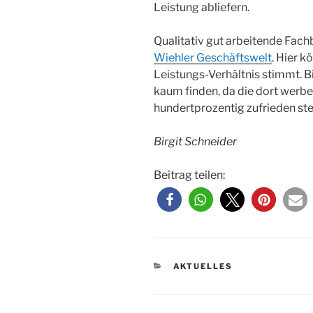
Leistung abliefern.
Qualitativ gut arbeitende Fachb
Wiehler Geschäftswelt
. Hier k
Leistungs-Verhältnis stimmt. Bi
kaum finden, da die dort wer
hundertprozentig zufrieden ste
Birgit Schneider
Beitrag teilen:
KATEGORIEN
AKTUELLES