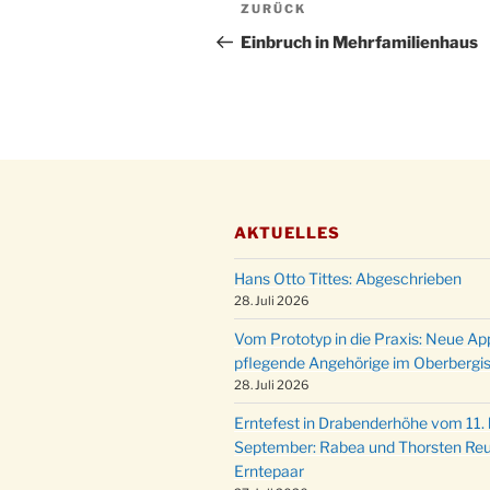
Beitragsnavigation
Vorheriger
ZURÜCK
Beitrag
Einbruch in Mehrfamilienhaus
AKTUELLES
Hans Otto Tittes: Abgeschrieben
28. Juli 2026
Vom Prototyp in die Praxis: Neue Ap
pflegende Angehörige im Oberbergi
28. Juli 2026
Erntefest in Drabenderhöhe vom 11. b
September: Rabea und Thorsten Reu
Erntepaar