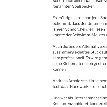
Schon nach einem Jahr lösen si
genannten Spaßbecken.
Es erübrigt sich schon jede Spe
bekommt, dass der Unternehm
langen Schnorchel die Fliesen 
konnte der Schwimm-Meister di
Auch die andere Alternative, e
zusammengeklebtes Stück auf d
sehr professionell. Es wird ge
seine Klebematerialien gestrec
können.
Andreas Arnold stellt in seine
fest, dass Handwerker, die mehr
Und wer als Unternehmer seine 
Konkurrenz anbietet, kann zu d