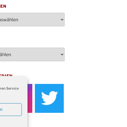
penden des DRK im Ev.
TEN
ndehaus von 16-20 Uhr
dienst zum Reformationstag in der
e um 18:30 Uhr
rt Akkordeon-Orchester im
teilhaus um 16:00 Uhr
artin Umzug in Drabenderhöhe um
 Uhr
kfeier zum Volkstrauertag am
hof Drabenderhöhe um 11:15 Uhr
 im Ev. Gemeindehaus von 14-
EDIEN
 Uhr
inenball des Honterus Chors im
ren Service
teilhaus um 19:00 Uhr
rbibeltag im Ev. Gemeindehaus von
 Uhr
en
tliches Beisammensein am
t-Gassner-Hof um 15:00 Uhr