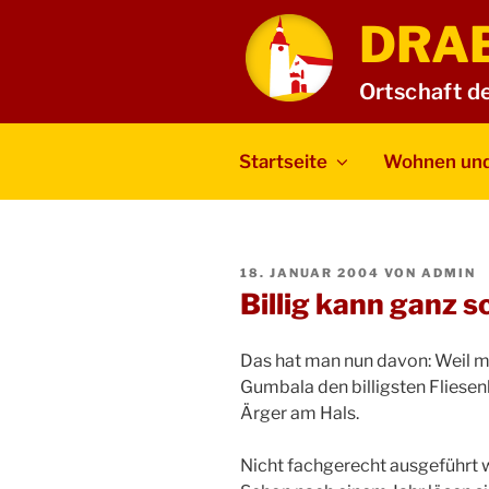
Zum
DRA
Inhalt
springen
Ortschaft d
Startseite
Wohnen und
VERÖFFENTLICHT
18. JANUAR 2004
VON
ADMIN
AM
Billig kann ganz 
Das hat man nun davon: Weil
Gumbala den billigsten Fliese
Ärger am Hals.
Nicht fachgerecht ausgeführt 