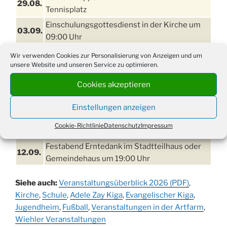
29.08.
Tennisplatz
Einschulungsgottesdienst in der Kirche um
03.09.
09:00 Uhr
11. bis
Wir verwenden Cookies zur Personalisierung von Anzeigen und um
Erntefest in Drabenderhöhe
13.09.
unsere Website und unseren Service zu optimieren.
Disco für Jung und Junggebliebene
Cookies akzeptieren
11.09.
(Ernteverein) im Stadtteilhaus oder
Gemeindehaus um 20:00 Uhr
Einstellungen anzeigen
Erntedankgottesdienst mit dem
12.09.
Cookie-Richtlinie
Datenschutz
Impressum
Kindergarten in der Kirche um 16:30 Uhr
Festabend Erntedank im Stadtteilhaus oder
12.09.
Gemeindehaus um 19:00 Uhr
Umzug und Feier zum Erntedankfest am
13.09.
Siehe auch:
Veranstaltungsüberblick 2026 (PDF)
,
Stadtteilhaus um 14:00 Uhr
Kirche
,
Schule
,
Adele Zay Kiga
,
Evangelischer Kiga
,
Schlagerabend im Stadtteilhaus
Jugendheim
19.09.
,
Fußball
,
Veranstaltungen in der Artfarm
,
Drabenderhöhe
Wiehler Veranstaltungen