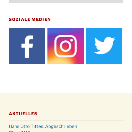
Uhr
Gedenkfeier zum Volkstrauertag am Friedhof
15.11.
Drabenderhöhe um 11:15 Uhr
SOZIALE MEDIEN
21.11.
Basar im Ev. Gemeindehaus von 14-16:30 Uhr
Katharinenball des Honterus Chors im
21.11.
Stadtteilhaus um 19:00 Uhr
Kinderbibeltag im Ev. Gemeindehaus von 10-
28.11.
12 Uhr
Adventliches Beisammensein am Robert-
28.11.
Gassner-Hof um 15:00 Uhr
Katharinenball der Kreisgruppe im
28.11.
Stadtteilhaus um 19:00 Uhr
Adventsfeier des Frauenvereins im Ev.
03.12.
Gemeindehaus um 19:00 Uhr
AKTUELLES
Puer-Natus weihnachtliches Brauchtum am
11.12.
Robert-Gassner-Hof um 17:00 Uhr
Hans Otto Tittes: Abgeschrieben