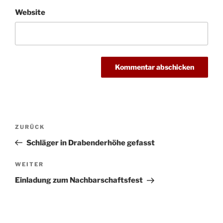
Website
Beitragsnavigation
Vorheriger
ZURÜCK
Beitrag
Schläger in Drabenderhöhe gefasst
Nächster
WEITER
Beitrag
Einladung zum Nachbarschaftsfest