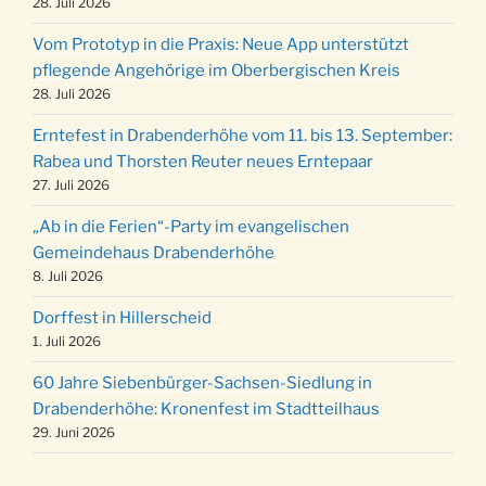
Kinderbibeltag im Ev. Gemeindehaus von 10-
28. Juli 2026
19.12.
12 Uhr
Vom Prototyp in die Praxis: Neue App unterstützt
Weihnachts-Konzert des Honterus Chors in
pflegende Angehörige im Oberbergischen Kreis
20.12.
der Kirche um 17:00 Uhr
28. Juli 2026
Familiengottesdienst mit Krippenspiel im Ev.
24.12.
Erntefest in Drabenderhöhe vom 11. bis 13. September:
Gemeindehaus um 15:00 Uhr
Rabea und Thorsten Reuter neues Erntepaar
24.12.
Familiengottesdienst in der FeG um 16 Uhr
27. Juli 2026
Weihnachtsgottesdienst in der Kirche um
24.12.
„Ab in die Ferien“-Party im evangelischen
15:00 Uhr
Gemeindehaus Drabenderhöhe
Weihnachtsgottesdienst in der Kirche um
8. Juli 2026
24.12.
18:00 Uhr
Dorffest in Hillerscheid
Christmette mit der ev. Jugend in der Kirche
24.12.
1. Juli 2026
um 23:00 Uhr
60 Jahre Siebenbürger-Sachsen-Siedlung in
Gottesdienst zu Silvester in der Kirche um
31.12.
Drabenderhöhe: Kronenfest im Stadtteilhaus
18:00 Uhr
29. Juni 2026