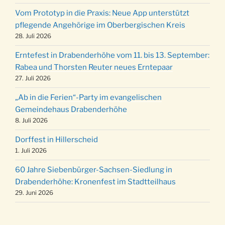
12 Uhr
Vom Prototyp in die Praxis: Neue App unterstützt
Weihnachts-Konzert des Honterus Chors in
pflegende Angehörige im Oberbergischen Kreis
20.12.
der Kirche um 17:00 Uhr
28. Juli 2026
Familiengottesdienst mit Krippenspiel im Ev.
24.12.
Erntefest in Drabenderhöhe vom 11. bis 13. September:
Gemeindehaus um 15:00 Uhr
Rabea und Thorsten Reuter neues Erntepaar
24.12.
Familiengottesdienst in der FeG um 16 Uhr
27. Juli 2026
Weihnachtsgottesdienst in der Kirche um
24.12.
„Ab in die Ferien“-Party im evangelischen
15:00 Uhr
Gemeindehaus Drabenderhöhe
Weihnachtsgottesdienst in der Kirche um
8. Juli 2026
24.12.
18:00 Uhr
Dorffest in Hillerscheid
Christmette mit der ev. Jugend in der Kirche
24.12.
1. Juli 2026
um 23:00 Uhr
60 Jahre Siebenbürger-Sachsen-Siedlung in
Gottesdienst zu Silvester in der Kirche um
31.12.
Drabenderhöhe: Kronenfest im Stadtteilhaus
18:00 Uhr
29. Juni 2026