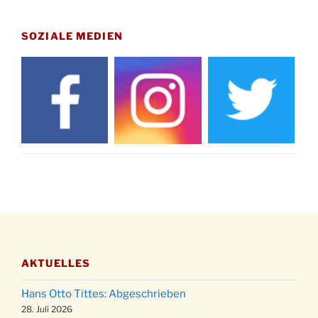
Gedenkfeier zum Volkstrauertag am Friedhof
15.11.
Drabenderhöhe um 11:15 Uhr
SOZIALE MEDIEN
21.11.
Basar im Ev. Gemeindehaus von 14-16:30 Uhr
Katharinenball des Honterus Chors im
21.11.
Stadtteilhaus um 19:00 Uhr
Kinderbibeltag im Ev. Gemeindehaus von 10-
28.11.
12 Uhr
Adventliches Beisammensein am Robert-
28.11.
Gassner-Hof um 15:00 Uhr
Katharinenball der Kreisgruppe im
28.11.
Stadtteilhaus um 19:00 Uhr
Adventsfeier des Frauenvereins im Ev.
03.12.
Gemeindehaus um 19:00 Uhr
AKTUELLES
Puer-Natus weihnachtliches Brauchtum am
11.12.
Robert-Gassner-Hof um 17:00 Uhr
Hans Otto Tittes: Abgeschrieben
Kinderbibeltag im Ev. Gemeindehaus von 10-
28. Juli 2026
19.12.