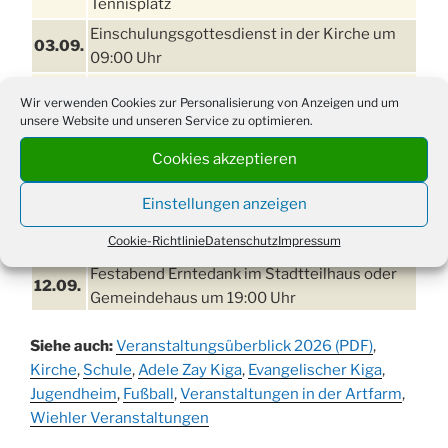
Tennisplatz
Einschulungsgottesdienst in der Kirche um
03.09.
09:00 Uhr
11. bis
Erntefest in Drabenderhöhe
Wir verwenden Cookies zur Personalisierung von Anzeigen und um
13.09.
unsere Website und unseren Service zu optimieren.
Disco für Jung und Junggebliebene
Cookies akzeptieren
11.09.
(Ernteverein) im Stadtteilhaus oder
Gemeindehaus um 20:00 Uhr
Einstellungen anzeigen
Erntedankgottesdienst mit dem
12.09.
Cookie-Richtlinie
Datenschutz
Impressum
Kindergarten in der Kirche um 16:30 Uhr
Festabend Erntedank im Stadtteilhaus oder
12.09.
Gemeindehaus um 19:00 Uhr
Umzug und Feier zum Erntedankfest am
13.09.
Siehe auch:
Veranstaltungsüberblick 2026 (PDF)
,
Stadtteilhaus um 14:00 Uhr
Kirche
,
Schule
,
Adele Zay Kiga
,
Evangelischer Kiga
,
Schlagerabend im Stadtteilhaus
Jugendheim
19.09.
,
Fußball
,
Veranstaltungen in der Artfarm
,
Drabenderhöhe
Wiehler Veranstaltungen
25. u.