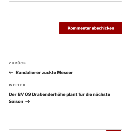
Beitragsnavigation
Vorheriger
ZURÜCK
Beitrag
Randalierer zückte Messer
Nächster
WEITER
Beitrag
Der BV 09 Drabenderhöhe plant für die nächste
Saison