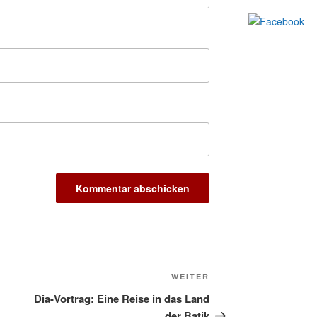
12.11.
17:00 
Gedenk
15.11.
Friedh
Basar 
21.11.
Uhr
Kathari
21.11.
Stadtte
Kinder
28.11.
10-12 
Advent
28.11.
Gassne
Kathari
28.11.
Stadtte
Advents
03.12.
Gemein
Nächster
WEITER
Puer-N
11.12.
Beitrag
am Rob
Dia-Vortrag: Eine Reise in das Land
der Batik
Kinder