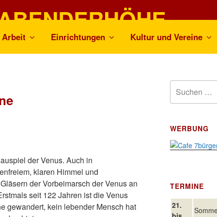
ABENDERHÖHE
Arbeit
Einrichtungen
Kultur und Vereine
aft der Stadt Wiehl
Suchen
nne
nach:
WERBUNG
auspiel der Venus. Auch in
enfreiem, klaren Himmel und
Gläsern der Vorbeimarsch der Venus an
TERMINE
stmals seit 122 Jahren ist die Venus
21.
e gewandert, kein lebender Mensch hat
Sommerf
bis