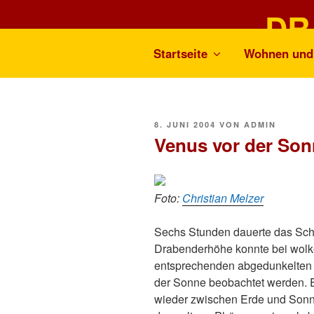
Zum
DR
Inhalt
springen
Startseite
Wohnen und 
Ortsch
VERÖFFENTLICHT
8. JUNI 2004
VON
ADMIN
AM
Venus vor der So
Foto:
Christian Melzer
Sechs Stunden dauerte das Sch
Drabenderhöhe konnte bei wolk
entsprechenden abgedunkelten 
der Sonne beobachtet werden. Er
wieder zwischen Erde und Sonn