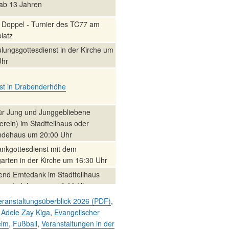
 ab 13 Jahren
Doppel - Turnier des TC77 am
latz
lungsgottesdienst in der Kirche um
Uhr
st in Drabenderhöhe
für Jung und Junggebliebene
erein) im Stadtteilhaus oder
dehaus um 20:00 Uhr
ankgottesdienst mit dem
arten in der Kirche um 16:30 Uhr
nd Erntedank im Stadtteilhaus
emeindehaus um 19:00 Uhr
und Feier zum Erntedankfest am
eranstaltungsüberblick 2026 (PDF)
,
ilhaus um 14:00 Uhr
,
Adele Zay Kiga
,
Evangelischer
eim
,
Fußball
,
Veranstaltungen in der
rabend im Stadtteilhaus