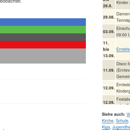
eobachtet.
Kinder
28.8.
Damen 
29.08.
Tennisp
Einschu
03.09.
09:00 
11.
bis
Erntefe
13.09.
Disco 
11.09.
(Erntev
Gemein
Ernted
12.09.
Kinderg
Festabe
12.09.
oder G
Umzug 
Siehe auch:
V
13.09.
Stadtte
Kirche
,
Schule
Kiga
,
Jugendh
Schlage