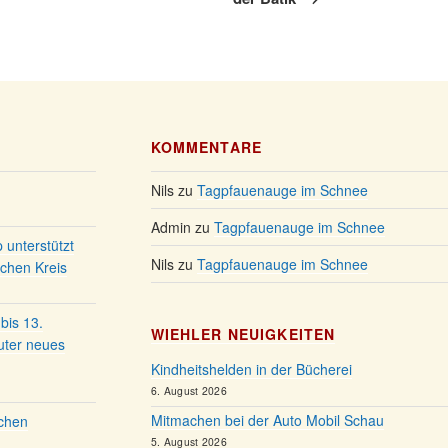
19.12.
10-12 
Weihna
20.12.
in der 
Familie
24.12.
Ev. Ge
KOMMENTARE
Familie
24.12.
Uhr
Nils
zu
Tagpfauenauge im Schnee
Weihnac
24.12.
15:00 
Admin
zu
Tagpfauenauge im Schnee
 unterstützt
Weihnac
24.12.
Nils
zu
Tagpfauenauge im Schnee
chen Kreis
18:00 
Christm
24.12.
Kirche
bis 13.
WIEHLER NEUIGKEITEN
uter neues
Gottesd
31.12.
18:00 
Kindheitshelden in der Bücherei
6. August 2026
Mitmachen bei der Auto Mobil Schau
schen
5. August 2026