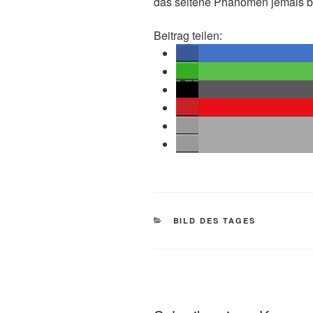
das seltene Phänomen jemals b
Beitrag teilen:
KATEGORIEN
BILD DES TAGES