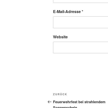
E-Mail-Adresse
*
Website
Beitragsnavigation
Vorheriger
ZURÜCK
Beitrag
Feuerwehrfest bei strahlendem
Sonnenschein