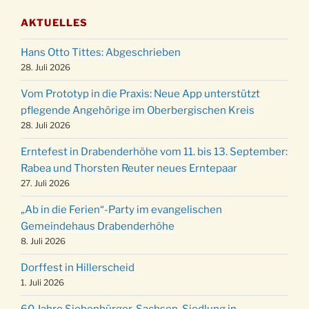
03.12.
Gemeindehaus um 19:00 Uhr
AKTUELLES
Puer-Natus weihnachtliches Brauchtum am
11.12.
Robert-Gassner-Hof um 17:00 Uhr
Hans Otto Tittes: Abgeschrieben
Kinderbibeltag im Ev. Gemeindehaus von 10-
28. Juli 2026
19.12.
12 Uhr
Vom Prototyp in die Praxis: Neue App unterstützt
Weihnachts-Konzert des Honterus Chors in
pflegende Angehörige im Oberbergischen Kreis
20.12.
der Kirche um 17:00 Uhr
28. Juli 2026
Familiengottesdienst mit Krippenspiel im Ev.
24.12.
Erntefest in Drabenderhöhe vom 11. bis 13. September:
Gemeindehaus um 15:00 Uhr
Rabea und Thorsten Reuter neues Erntepaar
24.12.
Familiengottesdienst in der FeG um 16 Uhr
27. Juli 2026
Weihnachtsgottesdienst in der Kirche um
24.12.
„Ab in die Ferien“-Party im evangelischen
15:00 Uhr
Gemeindehaus Drabenderhöhe
Weihnachtsgottesdienst in der Kirche um
8. Juli 2026
24.12.
18:00 Uhr
Dorffest in Hillerscheid
Christmette mit der ev. Jugend in der Kirche
24.12.
1. Juli 2026
um 23:00 Uhr