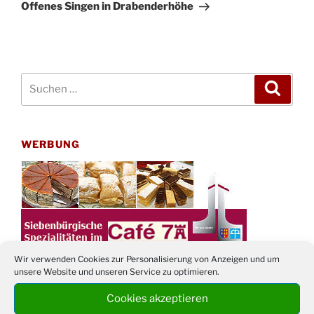
Beitrag
Offenes Singen in Drabenderhöhe
Suchen
Suche
nach:
WERBUNG
Wir verwenden Cookies zur Personalisierung von Anzeigen und um
unsere Website und unseren Service zu optimieren.
Cookies akzeptieren
TERMINE