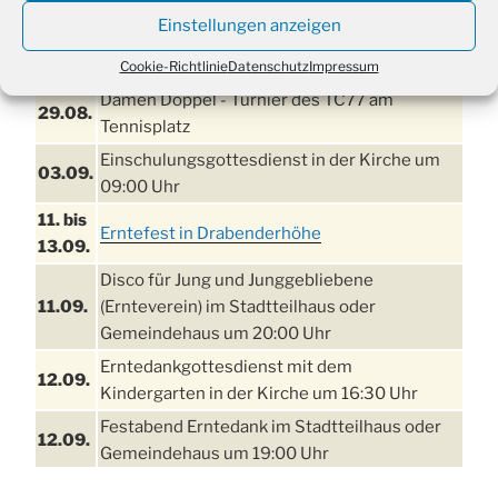
Einstellungen anzeigen
21. bis
Sommerfreizeit der Ev. Jugend in Berlin für
28.8.
Kinder ab 13 Jahren
Cookie-Richtlinie
Datenschutz
Impressum
Damen Doppel - Turnier des TC77 am
29.08.
Tennisplatz
Einschulungsgottesdienst in der Kirche um
03.09.
09:00 Uhr
11. bis
Erntefest in Drabenderhöhe
13.09.
Disco für Jung und Junggebliebene
11.09.
(Ernteverein) im Stadtteilhaus oder
Gemeindehaus um 20:00 Uhr
Erntedankgottesdienst mit dem
12.09.
Kindergarten in der Kirche um 16:30 Uhr
Festabend Erntedank im Stadtteilhaus oder
12.09.
Gemeindehaus um 19:00 Uhr
Umzug und Feier zum Erntedankfest am