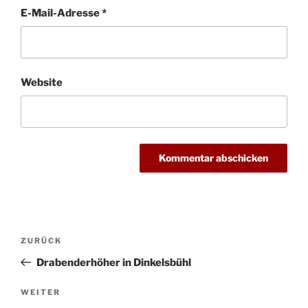
E-Mail-Adresse
*
Website
Beitragsnavigation
Vorheriger
ZURÜCK
Beitrag
Drabenderhöher in Dinkelsbühl
Nächster
WEITER