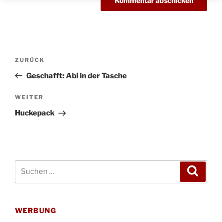
Beitragsnavigation
Vorheriger
ZURÜCK
Beitrag
Geschafft: Abi in der Tasche
Nächster
WEITER
Beitrag
Huckepack
Suchen
Suche
nach:
WERBUNG