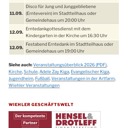
Disco für Jung und Junggebliebene
11.09.
(Ernteverein) im Stadtteilhaus oder
Gemeindehaus um 20:00 Uhr
Erntedankgottesdienst mit dem
12.09.
Kindergarten in der Kirche um 16:30 Uhr
Festabend Erntedank im Stadtteilhaus oder
12.09.
Gemeindehaus um 19:00 Uhr
Umzug und Feier zum Erntedankfest am
13.09.
Siehe auch:
Veranstaltungsüberblick 2026 (PDF)
,
Stadtteilhaus um 14:00 Uhr
Kirche
,
Schule
,
Adele Zay Kiga
,
Evangelischer Kiga
,
Schlagerabend im Stadtteilhaus
Jugendheim
19.09.
,
Fußball
,
Veranstaltungen in der Artfarm
,
Drabenderhöhe
Wiehler Veranstaltungen
25. u.
Oktoberfest im Cafe XXS
26.09.
WIEHLER GESCHÄFTSWELT
Kinderbibeltag im Ev. Gemeindehaus von 10-
26.09.
12 Uhr
Afterwork-Andacht um 18:00 Uhr in der
09.10.