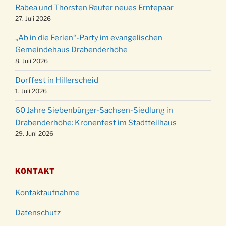
Rabea und Thorsten Reuter neues Erntepaar
24.12.
Familiengottesdienst in der FeG um 16 Uhr
27. Juli 2026
Weihnachtsgottesdienst in der Kirche um
24.12.
„Ab in die Ferien“-Party im evangelischen
15:00 Uhr
Gemeindehaus Drabenderhöhe
Weihnachtsgottesdienst in der Kirche um
8. Juli 2026
24.12.
18:00 Uhr
Dorffest in Hillerscheid
Christmette mit der ev. Jugend in der Kirche
24.12.
1. Juli 2026
um 23:00 Uhr
60 Jahre Siebenbürger-Sachsen-Siedlung in
Gottesdienst zu Silvester in der Kirche um
31.12.
Drabenderhöhe: Kronenfest im Stadtteilhaus
18:00 Uhr
29. Juni 2026
KONTAKT
Kontaktaufnahme
Datenschutz