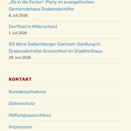
24.12.
„Ab in die Ferien“-Party im evangelischen
15:00 Uhr
Gemeindehaus Drabenderhöhe
Weihnachtsgottesdienst in der Kirche um
8. Juli 2026
24.12.
18:00 Uhr
Dorffest in Hillerscheid
Christmette mit der ev. Jugend in der Kirche
24.12.
1. Juli 2026
um 23:00 Uhr
60 Jahre Siebenbürger-Sachsen-Siedlung in
Gottesdienst zu Silvester in der Kirche um
31.12.
Drabenderhöhe: Kronenfest im Stadtteilhaus
18:00 Uhr
29. Juni 2026
KONTAKT
Kontaktaufnahme
Datenschutz
Haftungsausschluss
Impressum