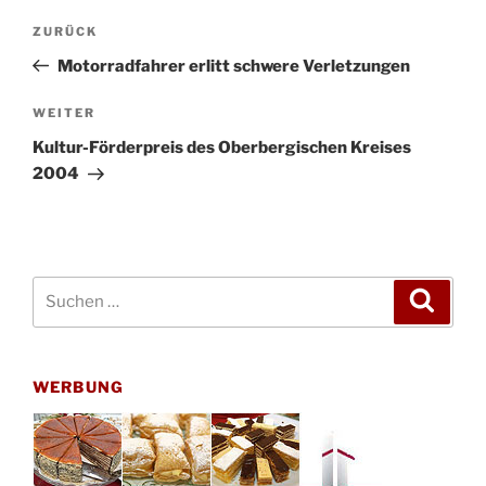
Beitragsnavigation
Vorheriger
ZURÜCK
Beitrag
Motorradfahrer erlitt schwere Verletzungen
Nächster
WEITER
Beitrag
Kultur-Förderpreis des Oberbergischen Kreises
2004
Suchen
Suche
nach:
WERBUNG