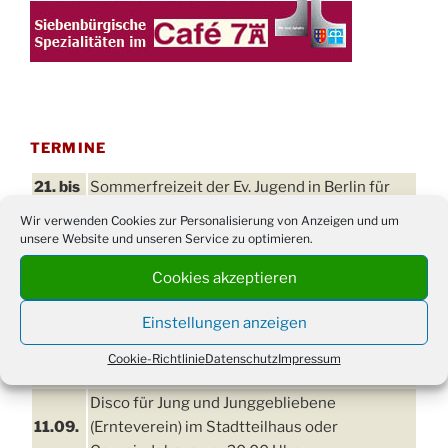
TERMINE
21. bis
Sommerfreizeit der Ev. Jugend in Berlin für
28.8.
Kinder ab 13 Jahren
Wir verwenden Cookies zur Personalisierung von Anzeigen und um
unsere Website und unseren Service zu optimieren.
Damen Doppel - Turnier des TC77 am
29.08.
Tennisplatz
Cookies akzeptieren
Einschulungsgottesdienst in der Kirche um
03.09.
09:00 Uhr
Einstellungen anzeigen
11. bis
Cookie-Richtlinie
Datenschutz
Impressum
Erntefest in Drabenderhöhe
13.09.
Disco für Jung und Junggebliebene
11.09.
(Ernteverein) im Stadtteilhaus oder