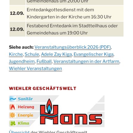
Gemeindehaus um 20:00 Uhr
Erntedankgottesdienst mit dem
12.09.
Kindergarten in der Kirche um 16:30 Uhr
Festabend Erntedank im Stadtteilhaus oder
12.09.
Gemeindehaus um 19:00 Uhr
Umzug und Feier zum Erntedankfest am
13.09.
Siehe auch:
Veranstaltungsüberblick 2026 (PDF)
,
Stadtteilhaus um 14:00 Uhr
Kirche
,
Schule
,
Adele Zay Kiga
,
Evangelischer Kiga
,
Schlagerabend im Stadtteilhaus
Jugendheim
19.09.
,
Fußball
,
Veranstaltungen in der Artfarm
,
Drabenderhöhe
Wiehler Veranstaltungen
25. u.
Oktoberfest im Cafe XXS
26.09.
WIEHLER GESCHÄFTSWELT
Kinderbibeltag im Ev. Gemeindehaus von 10-
26.09.
12 Uhr
Afterwork-Andacht um 18:00 Uhr in der
09.10.
Kirche
Sandmännchen-Gottesdienst in der Kirche
10.10.
oder im Ev. Gemeindehaus um 18:00 Uhr
Übersicht
der Wiehler Geschäftswelt