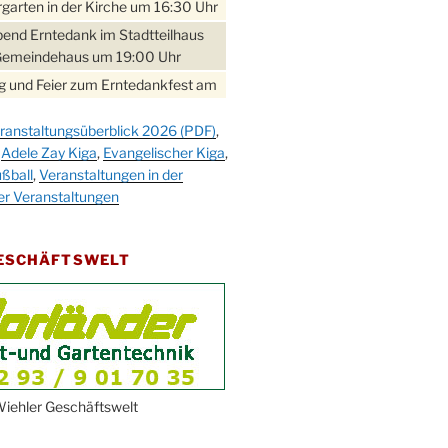
garten in der Kirche um 16:30 Uhr
bend Erntedank im Stadtteilhaus
Gemeindehaus um 19:00 Uhr
 und Feier zum Erntedankfest am
teilhaus um 14:00 Uhr
ranstaltungsüberblick 2026 (PDF)
,
gerabend im Stadtteilhaus
,
Adele Zay Kiga
,
Evangelischer Kiga
,
nderhöhe
ßball
,
Veranstaltungen in der
erfest im Cafe XXS
er Veranstaltungen
rbibeltag im Ev. Gemeindehaus von
 Uhr
GESCHÄFTSWELT
work-Andacht um 18:00 Uhr in der
e
ännchen-Gottesdienst in der
e oder im Ev. Gemeindehaus um
 Uhr
erfest MGV im Stadtteilhaus um
iehler Geschäftswelt
 Uhr