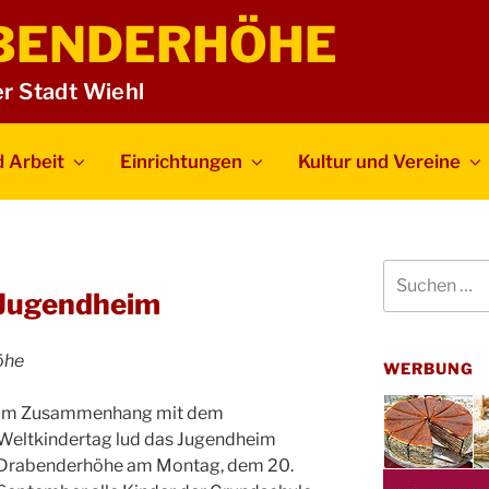
BENDERHÖHE
er Stadt Wiehl
 Arbeit
Einrichtungen
Kultur und Vereine
Suchen
N
nach:
 Jugendheim
öhe
WERBUNG
Im Zusammenhang mit dem
Weltkindertag lud das Jugendheim
Drabenderhöhe am Montag, dem 20.