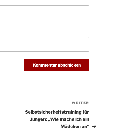
Kathar
28.11.
Stadt
Advent
03.12.
Gemei
Puer-
11.12.
am Ro
Kinde
19.12.
10-12
Weihn
20.12.
in der
Famili
24.12.
Ev. G
Famili
24.12.
Uhr
WEITER
Nächster
Weihn
Beitrag
Selbstsicherheitstraining für
24.12.
15:00
Jungen: „Wie mache ich ein
Weihn
Mädchen an“
24.12.
18:00