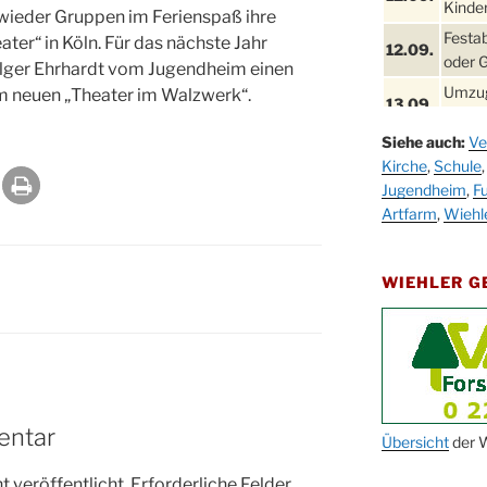
Kinder
wieder Gruppen im Ferienspaß ihre
Festa
ter“ in Köln. Für das nächste Jahr
12.09.
oder 
lger Ehrhardt vom Jugendheim einen
Umzug
em neuen „Theater im Walzwerk“.
13.09.
Stadt
Siehe auch:
Ve
Schla
19.09.
Kirche
,
Schule
Drabe
Jugendheim
,
Fu
25. u.
Oktob
Artfarm
,
Wiehl
26.09.
Kinde
26.09.
10-12
WIEHLER 
After
09.10.
Kirch
Sandm
10.10.
Kirch
18:00
entar
Oktob
Übersicht
der W
11.10.
11:00
 veröffentlicht.
Erforderliche Felder