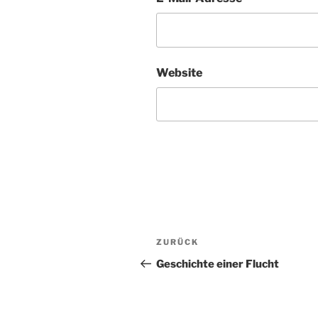
Website
Beitragsnavigation
Vorheriger
ZURÜCK
Beitrag
Geschichte einer Flucht