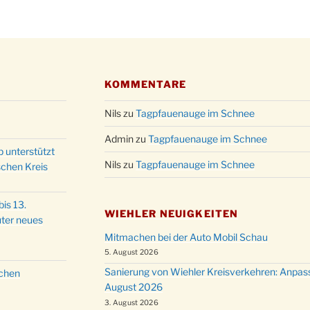
Christ
24.12.
Kirch
Gottes
31.12.
um 18
KOMMENTARE
Nils
zu
Tagpfauenauge im Schnee
Admin
zu
Tagpfauenauge im Schnee
p unterstützt
Nils
zu
Tagpfauenauge im Schnee
schen Kreis
is 13.
WIEHLER NEUIGKEITEN
ter neues
Mitmachen bei der Auto Mobil Schau
5. August 2026
Sanierung von Wiehler Kreisverkehren: Anpas
schen
August 2026
3. August 2026