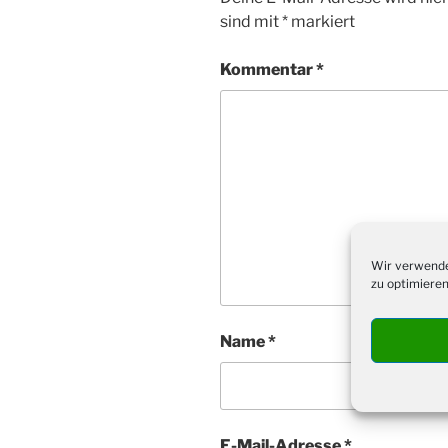
sind mit
*
markiert
Kommentar
*
Wir verwende
zu optimieren
Name
*
E-Mail-Adresse
*