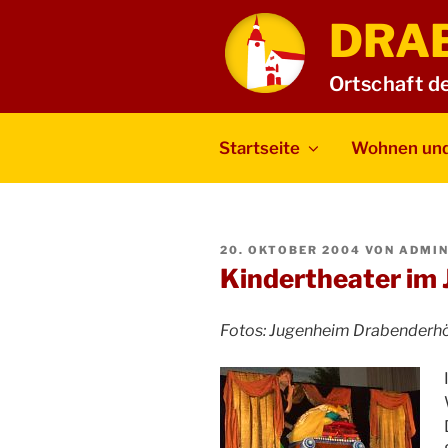
Zum
DRA
Inhalt
springen
Ortschaft d
Startseite
Wohnen und
VERÖFFENTLICHT
20. OKTOBER 2004
VON
ADMI
AM
Kindertheater im
Fotos: Jugenheim Drabenderh