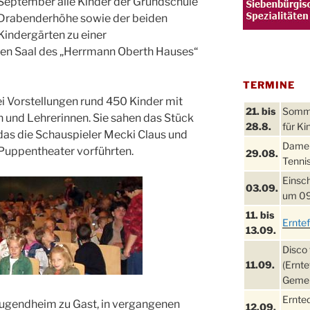
September alle Kinder der Grundschule
Drabenderhöhe sowie der beiden
Kindergärten zu einer
ßen Saal des „Herrmann Oberth Hauses“
TERMINE
ei Vorstellungen rund 450 Kinder mit
21. bis
Sommer
n und Lehrerinnen. Sie sahen das Stück
28.8.
für Ki
 das die Schauspieler Mecki Claus und
Damen
Puppentheater vorführten.
29.08.
Tennis
Einsch
03.09.
um 09
11. bis
Ernte
13.09.
Disco 
11.09.
(Ernte
Gemei
Ernte
Jugendheim zu Gast, in vergangenen
12.09.