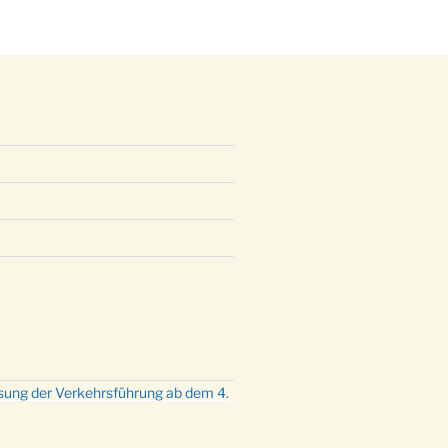
mette mit der ev. Jugend in der
e um 23:00 Uhr
dienst zu Silvester in der Kirche
:00 Uhr
sung der Verkehrsführung ab dem 4.