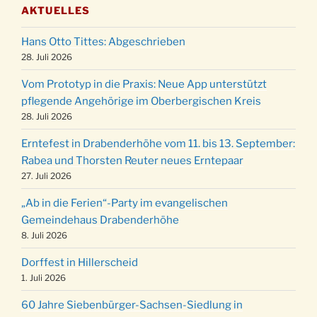
AKTUELLES
Puer-Natus weihnachtliches Brauchtum am
11.12.
Robert-Gassner-Hof um 17:00 Uhr
Hans Otto Tittes: Abgeschrieben
Kinderbibeltag im Ev. Gemeindehaus von 10-
28. Juli 2026
19.12.
12 Uhr
Vom Prototyp in die Praxis: Neue App unterstützt
Weihnachts-Konzert des Honterus Chors in
pflegende Angehörige im Oberbergischen Kreis
20.12.
der Kirche um 17:00 Uhr
28. Juli 2026
Familiengottesdienst mit Krippenspiel im Ev.
24.12.
Erntefest in Drabenderhöhe vom 11. bis 13. September:
Gemeindehaus um 15:00 Uhr
Rabea und Thorsten Reuter neues Erntepaar
24.12.
Familiengottesdienst in der FeG um 16 Uhr
27. Juli 2026
Weihnachtsgottesdienst in der Kirche um
24.12.
„Ab in die Ferien“-Party im evangelischen
15:00 Uhr
Gemeindehaus Drabenderhöhe
Weihnachtsgottesdienst in der Kirche um
8. Juli 2026
24.12.
18:00 Uhr
Dorffest in Hillerscheid
Christmette mit der ev. Jugend in der Kirche
24.12.
1. Juli 2026
um 23:00 Uhr
60 Jahre Siebenbürger-Sachsen-Siedlung in
Gottesdienst zu Silvester in der Kirche um
31.12.