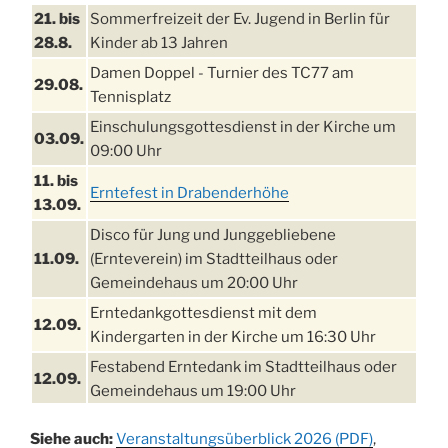
21. bis
Sommerfreizeit der Ev. Jugend in Berlin für
28.8.
Kinder ab 13 Jahren
Damen Doppel - Turnier des TC77 am
29.08.
Tennisplatz
Einschulungsgottesdienst in der Kirche um
03.09.
09:00 Uhr
11. bis
Erntefest in Drabenderhöhe
13.09.
Disco für Jung und Junggebliebene
11.09.
(Ernteverein) im Stadtteilhaus oder
Gemeindehaus um 20:00 Uhr
Erntedankgottesdienst mit dem
12.09.
Kindergarten in der Kirche um 16:30 Uhr
Festabend Erntedank im Stadtteilhaus oder
12.09.
Gemeindehaus um 19:00 Uhr
Umzug und Feier zum Erntedankfest am
13.09.
Siehe auch:
Veranstaltungsüberblick 2026 (PDF)
,
Stadtteilhaus um 14:00 Uhr