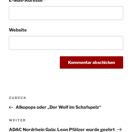
E-Mail-Adresse
*
Website
Beitragsnavigation
Vorheriger
ZURÜCK
Beitrag
Alkopops oder „Der Wolf im Schafspelz“
Nächster
WEITER
Beitrag
ADAC Nordrhein Gala: Leon Pfälzer wurde geehrt