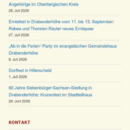
Angehörige im Oberbergischen Kreis
Puer-Natus weihnachtliches Brauchtum am
11.12.
28. Juli 2026
Robert-Gassner-Hof um 17:00 Uhr
Kinderbibeltag im Ev. Gemeindehaus von 10-12
Erntefest in Drabenderhöhe vom 11. bis 13. September:
19.12.
Uhr
Rabea und Thorsten Reuter neues Erntepaar
27. Juli 2026
Weihnachts-Konzert des Honterus Chors in der
20.12.
Kirche um 17:00 Uhr
„Ab in die Ferien“-Party im evangelischen Gemeindehaus
Familiengottesdienst mit Krippenspiel im Ev.
Drabenderhöhe
24.12.
Gemeindehaus um 15:00 Uhr
8. Juli 2026
24.12.
Familiengottesdienst in der FeG um 16 Uhr
Dorffest in Hillerscheid
Weihnachtsgottesdienst in der Kirche um 15:00
1. Juli 2026
24.12.
Uhr
60 Jahre Siebenbürger-Sachsen-Siedlung in
Weihnachtsgottesdienst in der Kirche um 18:00
Drabenderhöhe: Kronenfest im Stadtteilhaus
24.12.
Uhr
29. Juni 2026
Christmette mit der ev. Jugend in der Kirche um
24.12.
23:00 Uhr
KONTAKT
Gottesdienst zu Silvester in der Kirche um 18:00
31.12.