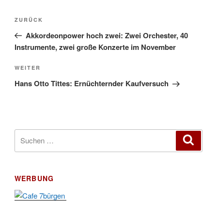
Beitragsnavigation
Vorheriger
ZURÜCK
Beitrag
Akkordeonpower hoch zwei: Zwei Orchester, 40
Instrumente, zwei große Konzerte im November
Nächster
WEITER
Beitrag
Hans Otto Tittes: Ernüchternder Kaufversuch
Suchen
Suche
nach:
WERBUNG