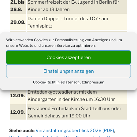
21. bis
Sommerfreizeit der Ev. Jugend in Berlin für
28.8.
Kinder ab 13 Jahren
Damen Doppel - Turnier des TC77 am
29.08.
Tennisplatz
Einschulungsgottesdienst in der Kirche um
03.09.
Wir verwenden Cookies zur Personalisierung von Anzeigen und um
09:00 Uhr
unsere Website und unseren Service zu optimieren.
11. bis
Erntefest in Drabenderhöhe
Cookies akzeptieren
13.09.
Disco für Jung und Junggebliebene
Einstellungen anzeigen
11.09.
(Ernteverein) im Stadtteilhaus oder
Cookie-Richtlinie
Datenschutz
Impressum
Gemeindehaus um 20:00 Uhr
Erntedankgottesdienst mit dem
12.09.
Kindergarten in der Kirche um 16:30 Uhr
Festabend Erntedank im Stadtteilhaus oder
12.09.
Gemeindehaus um 19:00 Uhr
Umzug und Feier zum Erntedankfest am
13.09.
Siehe auch:
Veranstaltungsüberblick 2026 (PDF)
,
Stadtteilhaus um 14:00 Uhr