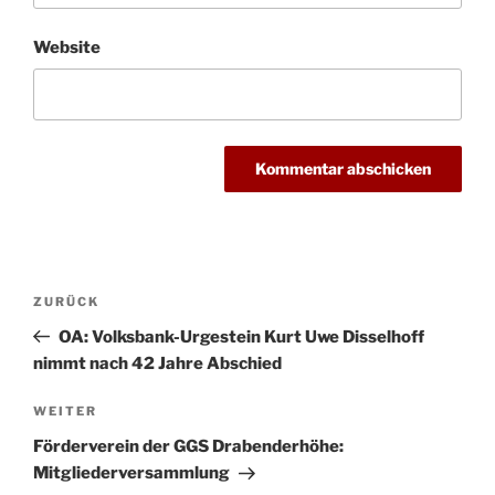
Website
Beitragsnavigation
Vorheriger
ZURÜCK
Beitrag
OA: Volksbank-Urgestein Kurt Uwe Disselhoff
nimmt nach 42 Jahre Abschied
Nächster
WEITER
Beitrag
Förderverein der GGS Drabenderhöhe:
Mitgliederversammlung