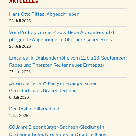
AKTUELLES
Puer-Natus weihnachtliches Brauchtum am
11.12.
Robert-Gassner-Hof um 17:00 Uhr
Hans Otto Tittes: Abgeschrieben
Kinderbibeltag im Ev. Gemeindehaus von 10-
28. Juli 2026
19.12.
12 Uhr
Vom Prototyp in die Praxis: Neue App unterstützt
Weihnachts-Konzert des Honterus Chors in
pflegende Angehörige im Oberbergischen Kreis
20.12.
der Kirche um 17:00 Uhr
28. Juli 2026
Familiengottesdienst mit Krippenspiel im Ev.
24.12.
Erntefest in Drabenderhöhe vom 11. bis 13. September:
Gemeindehaus um 15:00 Uhr
Rabea und Thorsten Reuter neues Erntepaar
24.12.
Familiengottesdienst in der FeG um 16 Uhr
27. Juli 2026
Weihnachtsgottesdienst in der Kirche um
24.12.
„Ab in die Ferien“-Party im evangelischen
15:00 Uhr
Gemeindehaus Drabenderhöhe
Weihnachtsgottesdienst in der Kirche um
8. Juli 2026
24.12.
18:00 Uhr
Dorffest in Hillerscheid
Christmette mit der ev. Jugend in der Kirche
24.12.
1. Juli 2026
um 23:00 Uhr
60 Jahre Siebenbürger-Sachsen-Siedlung in
Gottesdienst zu Silvester in der Kirche um
31.12.
Drabenderhöhe: Kronenfest im Stadtteilhaus
18:00 Uhr