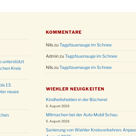
Kathar
28.11.
Stadt
Advent
03.12.
Gemei
KOMMENTARE
Puer-
11.12.
am Ro
Nils
zu
Tagpfauenauge im Schnee
Kinde
19.12.
10-12
Admin
zu
Tagpfauenauge im Schnee
p unterstützt
Weihn
20.12.
Nils
zu
Tagpfauenauge im Schnee
schen Kreis
in der
Famili
24.12.
is 13.
Ev. G
WIEHLER NEUIGKEITEN
ter neues
Famili
24.12.
Kindheitshelden in der Bücherei
Uhr
6. August 2026
Weihn
24.12.
Mitmachen bei der Auto Mobil Schau
schen
15:00
5. August 2026
Weihn
24.12.
Sanierung von Wiehler Kreisverkehren: Anpas
18:00