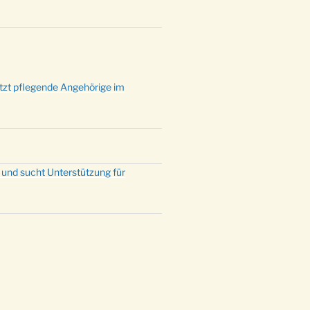
mette mit der ev. Jugend in der
e um 23:00 Uhr
dienst zu Silvester in der Kirche
:00 Uhr
ützt pflegende Angehörige im
 und sucht Unterstützung für