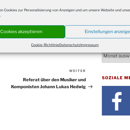
Bluts
29.10.
NACHRICH
Gemei
n Cookies zur Personalisierung von Anzeigen und um unsere Website und unse
.
Nachrichten
Gottes
31.10.
Kirch
Cookies akzeptieren
Einstellungen anzeig
Konze
08.11.
Stadt
ARCHIV
Cookie-Richtlinie
Datenschutz
Impressum
St. M
12.11.
Archiv
17:00
Geden
15.11.
Fried
WEITER
Nächster
Basar
SOZIALE M
Beitrag
21.11.
Referat über den Musiker und
16:30
Komponisten Johann Lukas Hedwig
Kathar
21.11.
Stadt
Kinde
28.11.
10-12
Adven
28.11.
Rober