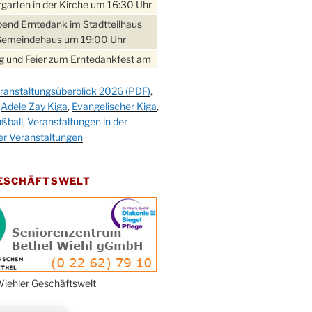
garten in der Kirche um 16:30 Uhr
bend Erntedank im Stadtteilhaus
Gemeindehaus um 19:00 Uhr
 und Feier zum Erntedankfest am
teilhaus um 14:00 Uhr
ranstaltungsüberblick 2026 (PDF)
,
gerabend im Stadtteilhaus
,
Adele Zay Kiga
,
Evangelischer Kiga
,
nderhöhe
ßball
,
Veranstaltungen in der
erfest im Cafe XXS
er Veranstaltungen
rbibeltag im Ev. Gemeindehaus von
 Uhr
GESCHÄFTSWELT
work-Andacht um 18:00 Uhr in der
e
ännchen-Gottesdienst in der
e oder im Ev. Gemeindehaus um
 Uhr
erfest MGV im Stadtteilhaus um
iehler Geschäftswelt
 Uhr