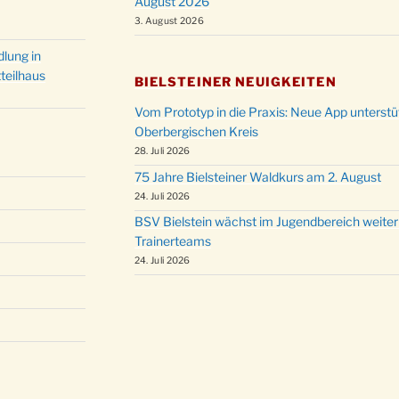
August 2026
Christ
24.12.
3. August 2026
Kirch
Gottes
lung in
31.12.
um 18
teilhaus
BIELSTEINER NEUIGKEITEN
Vom Prototyp in die Praxis: Neue App unterst
Oberbergischen Kreis
28. Juli 2026
75 Jahre Bielsteiner Waldkurs am 2. August
24. Juli 2026
BSV Bielstein wächst im Jugendbereich weiter
Trainerteams
24. Juli 2026