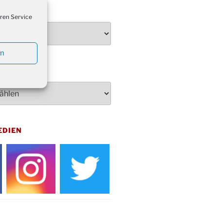
penden des DRK im Ev.
TEN
ndehaus von 16-20 Uhr
ren Service
dienst zum Reformationstag in der
e um 18:30 Uhr
en
rt Akkordeon-Orchester im
teilhaus um 16:00 Uhr
artin Umzug in Drabenderhöhe um
 Uhr
kfeier zum Volkstrauertag am
hof Drabenderhöhe um 11:15 Uhr
 im Ev. Gemeindehaus von 14-
EDIEN
 Uhr
inenball des Honterus Chors im
teilhaus um 19:00 Uhr
rbibeltag im Ev. Gemeindehaus von
 Uhr
tliches Beisammensein am
t-Gassner-Hof um 15:00 Uhr