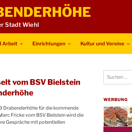
BENDERHÖHE
er Stadt Wiehl
 Arbeit
Einrichtungen
Kultur und Vereine
Suchen
nach:
elt vom BSV Bielstein
nderhöhe
WERBUNG
09 Drabenderhöhe für die kommende
 Marc Fricke vom BSV Bielstein wird die
ere Gespräche mit potentiellen