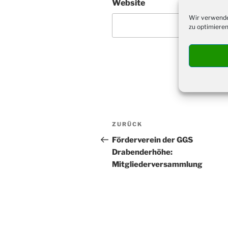
Website
Wir verwende
zu optimieren
Beitragsnavigation
Vorheriger
ZURÜCK
Beitrag
Förderverein der GGS
Drabenderhöhe:
Mitgliederversammlung