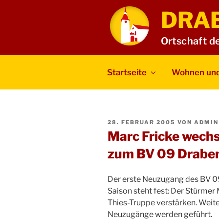
Zum
DRA
Inhalt
springen
Ortschaft d
Startseite
Wohnen und
VERÖFFENTLICHT
28. FEBRUAR 2005
VON
ADMIN
AM
Marc Fricke wechs
zum BV 09 Drabe
Der erste Neuzugang des BV 
Saison steht fest: Der Stürmer
Thies-Truppe verstärken. Weit
Neuzugänge werden geführt.