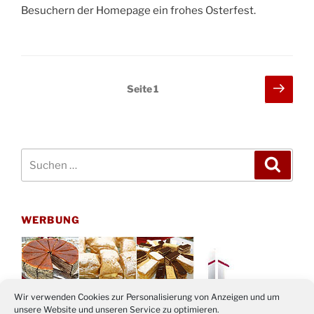
Besuchern der Homepage ein frohes Osterfest.
Seitennummerierung
Näch
Seite
1
Seit
der
Beiträge
Suchen
Suche
nach:
WERBUNG
Wir verwenden Cookies zur Personalisierung von Anzeigen und um
unsere Website und unseren Service zu optimieren.