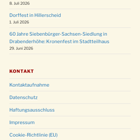
Weihnachtsgottesdienst in der Kirche um
8. Juli 2026
24.12.
18:00 Uhr
Dorffest in Hillerscheid
Christmette mit der ev. Jugend in der Kirche
24.12.
1. Juli 2026
um 23:00 Uhr
60 Jahre Siebenbürger-Sachsen-Siedlung in
Gottesdienst zu Silvester in der Kirche um
31.12.
Drabenderhöhe: Kronenfest im Stadtteilhaus
18:00 Uhr
29. Juni 2026
KONTAKT
Kontaktaufnahme
Datenschutz
Haftungsausschluss
Impressum
Cookie-Richtlinie (EU)