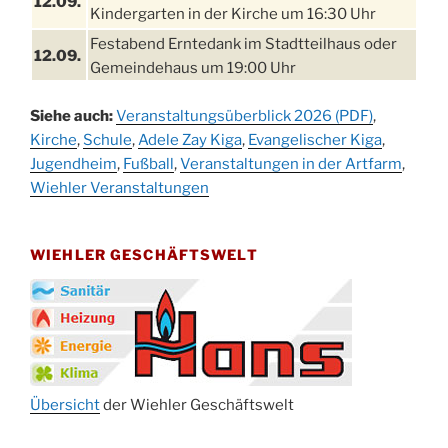
12.09.
Kindergarten in der Kirche um 16:30 Uhr
Festabend Erntedank im Stadtteilhaus oder
12.09.
Gemeindehaus um 19:00 Uhr
Umzug und Feier zum Erntedankfest am
13.09.
Siehe auch:
Veranstaltungsüberblick 2026 (PDF)
,
Stadtteilhaus um 14:00 Uhr
Kirche
,
Schule
,
Adele Zay Kiga
,
Evangelischer Kiga
,
Schlagerabend im Stadtteilhaus
Jugendheim
19.09.
,
Fußball
,
Veranstaltungen in der Artfarm
,
Drabenderhöhe
Wiehler Veranstaltungen
25. u.
Oktoberfest im Cafe XXS
26.09.
WIEHLER GESCHÄFTSWELT
Kinderbibeltag im Ev. Gemeindehaus von 10-
26.09.
12 Uhr
Afterwork-Andacht um 18:00 Uhr in der
09.10.
Kirche
Sandmännchen-Gottesdienst in der Kirche
10.10.
oder im Ev. Gemeindehaus um 18:00 Uhr
Übersicht
der Wiehler Geschäftswelt
Oktoberfest MGV im Stadtteilhaus um 11:00
11.10.
Uhr