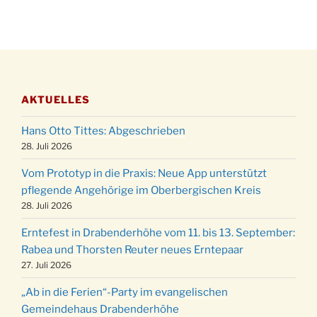
28.11.
Gassner-Hof um 15:00 Uhr
Katharinenball der Kreisgruppe im
28.11.
Stadtteilhaus um 19:00 Uhr
Adventsfeier des Frauenvereins im Ev.
03.12.
Gemeindehaus um 19:00 Uhr
AKTUELLES
Puer-Natus weihnachtliches Brauchtum am
11.12.
Robert-Gassner-Hof um 17:00 Uhr
Hans Otto Tittes: Abgeschrieben
Kinderbibeltag im Ev. Gemeindehaus von 10-
28. Juli 2026
19.12.
12 Uhr
Vom Prototyp in die Praxis: Neue App unterstützt
Weihnachts-Konzert des Honterus Chors in
pflegende Angehörige im Oberbergischen Kreis
20.12.
der Kirche um 17:00 Uhr
28. Juli 2026
Familiengottesdienst mit Krippenspiel im Ev.
24.12.
Erntefest in Drabenderhöhe vom 11. bis 13. September:
Gemeindehaus um 15:00 Uhr
Rabea und Thorsten Reuter neues Erntepaar
24.12.
Familiengottesdienst in der FeG um 16 Uhr
27. Juli 2026
Weihnachtsgottesdienst in der Kirche um
24.12.
„Ab in die Ferien“-Party im evangelischen
15:00 Uhr
Gemeindehaus Drabenderhöhe