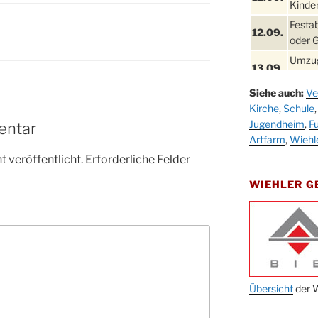
Kinder
Festa
12.09.
oder 
Umzug
13.09.
Stadt
Siehe auch:
Ve
Schla
19.09.
Kirche
,
Schule
Drabe
Jugendheim
,
Fu
entar
25. u.
Oktob
Artfarm
,
Wiehl
26.09.
 veröffentlicht.
Erforderliche Felder
Kinde
26.09.
10-12
WIEHLER 
After
09.10.
Kirch
Sandm
10.10.
Kirch
18:00
Oktob
Übersicht
der W
11.10.
11:00