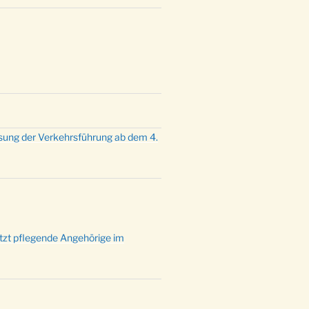
mette mit der ev. Jugend in der
e um 23:00 Uhr
dienst zu Silvester in der Kirche
:00 Uhr
sung der Verkehrsführung ab dem 4.
ützt pflegende Angehörige im