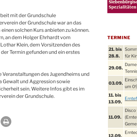
beit mit der Grundschule
erverein der Grundschule war an das
einen solchen Kurs anbieten zu können.
rn, an dem Holger Ehrhardt vom
TERMINE
Lothar Klein, dem Vorsitzenden des
21. bis
Sommer
 der Termin gefunden und ein erstes
28.8.
für Ki
Damen
29.08.
Tennis
ere Veranstaltungen des Jugendheims und
Einsch
a Gewalt und Aggression sowie
03.09.
um 09
herheit sein. Weitere Infos gibt es im
11. bis
verein der Grundschule.
Ernte
13.09.
Disco 
11.09.
(Ernte
Gemei
Ernte
12.09.