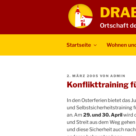
Zum
DRA
Inhalt
springen
Ortschaft d
Startseite
Wohnen und
VERÖFFENTLICHT
2. MÄRZ 2005
VON
ADMIN
AM
Konflikttraining 
In den Osterferien bietet das 
und Selbstsicherheitstraining f
an. Am
29. und 30. April
wird 
und Streit aus dem Weg gehen k
und diese Sicherheit auch nac