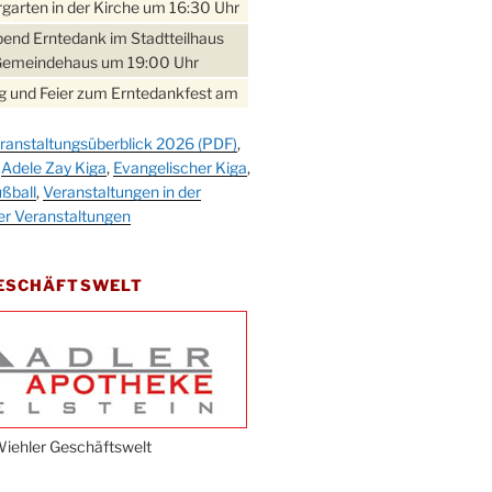
garten in der Kirche um 16:30 Uhr
bend Erntedank im Stadtteilhaus
Gemeindehaus um 19:00 Uhr
 und Feier zum Erntedankfest am
teilhaus um 14:00 Uhr
ranstaltungsüberblick 2026 (PDF)
,
gerabend im Stadtteilhaus
,
Adele Zay Kiga
,
Evangelischer Kiga
,
nderhöhe
ßball
,
Veranstaltungen in der
erfest im Cafe XXS
er Veranstaltungen
rbibeltag im Ev. Gemeindehaus von
 Uhr
GESCHÄFTSWELT
work-Andacht um 18:00 Uhr in der
e
ännchen-Gottesdienst in der
e oder im Ev. Gemeindehaus um
 Uhr
erfest MGV im Stadtteilhaus um
iehler Geschäftswelt
 Uhr