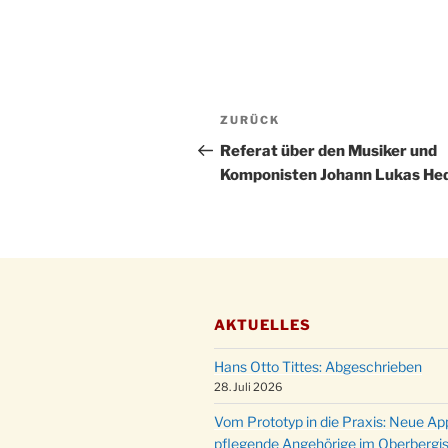
Beitragsnavigation
Vorheriger
ZURÜCK
Beitrag
Referat über den Musiker und
Komponisten Johann Lukas He
AKTUELLES
Hans Otto Tittes: Abgeschrieben
28. Juli 2026
Vom Prototyp in die Praxis: Neue Ap
pflegende Angehörige im Oberbergi