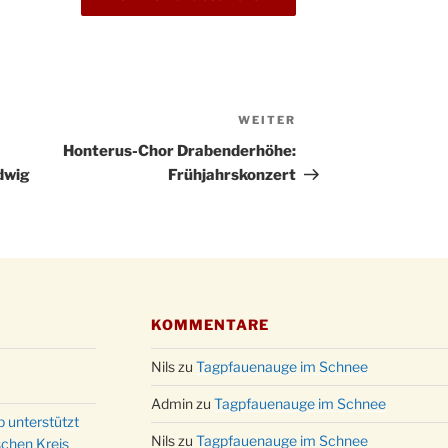
Kathar
28.11.
Stadt
Advent
03.12.
Gemei
Puer-
WEITER
Nächster
11.12.
am Ro
Beitrag
Honterus-Chor Drabenderhöhe:
Kinde
19.12.
dwig
Frühjahrskonzert
10-12
Weihn
20.12.
in der
Famili
24.12.
Ev. G
Famili
24.12.
KOMMENTARE
Uhr
Weihn
Nils
zu
Tagpfauenauge im Schnee
24.12.
15:00
Admin
zu
Tagpfauenauge im Schnee
Weihn
p unterstützt
24.12.
18:00
Nils
zu
Tagpfauenauge im Schnee
schen Kreis