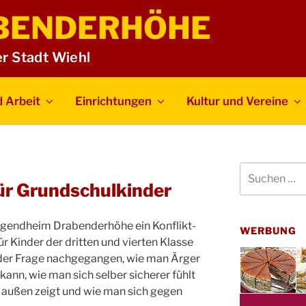
BENDERHÖHE
er Stadt Wiehl
 Arbeit
Einrichtungen
Kultur und Vereine
Suchen
nach:
für Grundschulkinder
Jugendheim Drabenderhöhe ein Konflikt-
WERBUNG
ür Kinder der dritten und vierten Klasse
der Frage nachgegangen, wie man Ärger
ann, wie man sich selber sicherer fühlt
h außen zeigt und wie man sich gegen