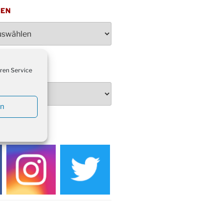
penden des DRK im Ev.
TEN
ndehaus von 16-20 Uhr
dienst zum Reformationstag in der
e um 18:30 Uhr
rt Akkordeon-Orchester im
teilhaus um 16:00 Uhr
ren Service
artin Umzug in Drabenderhöhe um
 Uhr
kfeier zum Volkstrauertag am
en
hof Drabenderhöhe um 11:15 Uhr
 im Ev. Gemeindehaus von 14-
EDIEN
 Uhr
inenball des Honterus Chors im
teilhaus um 19:00 Uhr
rbibeltag im Ev. Gemeindehaus von
 Uhr
tliches Beisammensein am
t-Gassner-Hof um 15:00 Uhr