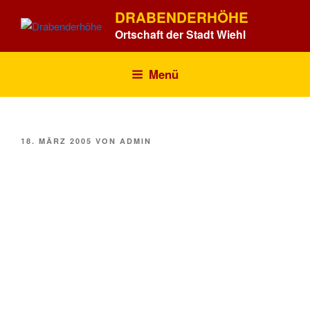
Zum
DRABENDERHÖHE
Inhalt
Ortschaft der Stadt Wiehl
springen
Menü
VERÖFFENTLICHT
18. MÄRZ 2005
VON
ADMIN
AM