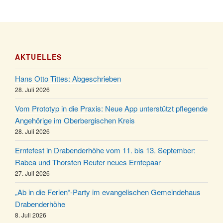
Stadtteilhaus um 19:00 Uhr
Kinderbibeltag im Ev. Gemeindehaus von 10-12
28.11.
Uhr
Adventliches Beisammensein am Robert-
28.11.
Gassner-Hof um 15:00 Uhr
AKTUELLES
Katharinenball der Kreisgruppe im Stadtteilhaus
28.11.
Hans Otto Tittes: Abgeschrieben
um 19:00 Uhr
28. Juli 2026
Adventsfeier des Frauenvereins im Ev.
03.12.
Gemeindehaus um 19:00 Uhr
Vom Prototyp in die Praxis: Neue App unterstützt pflegende
Angehörige im Oberbergischen Kreis
Puer-Natus weihnachtliches Brauchtum am
11.12.
28. Juli 2026
Robert-Gassner-Hof um 17:00 Uhr
Kinderbibeltag im Ev. Gemeindehaus von 10-12
Erntefest in Drabenderhöhe vom 11. bis 13. September:
19.12.
Uhr
Rabea und Thorsten Reuter neues Erntepaar
27. Juli 2026
Weihnachts-Konzert des Honterus Chors in der
20.12.
Kirche um 17:00 Uhr
„Ab in die Ferien“-Party im evangelischen Gemeindehaus
Familiengottesdienst mit Krippenspiel im Ev.
Drabenderhöhe
24.12.
Gemeindehaus um 15:00 Uhr
8. Juli 2026