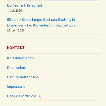
24.12.
Familiengottesdienst in der FeG um 16 Uhr
Dorffest in Hillerscheid
Weihnachtsgottesdienst in der Kirche um 15:00
1. Juli 2026
24.12.
Uhr
60 Jahre Siebenbürger-Sachsen-Siedlung in
Weihnachtsgottesdienst in der Kirche um 18:00
Drabenderhöhe: Kronenfest im Stadtteilhaus
24.12.
Uhr
29. Juni 2026
Christmette mit der ev. Jugend in der Kirche um
24.12.
23:00 Uhr
KONTAKT
Gottesdienst zu Silvester in der Kirche um 18:00
31.12.
Uhr
Kontaktaufnahme
Datenschutz
Haftungsausschluss
Impressum
Cookie-Richtlinie (EU)