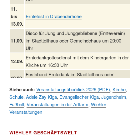
11.
bis
Erntefest in Drabenderhöhe
13.09.
Disco für Jung und Junggebliebene (Ernteverein)
11.09.
im Stadtteilhaus oder Gemeindehaus um 20:00
Uhr
Erntedankgottesdienst mit dem Kindergarten in der
12.09.
Kirche um 16:30 Uhr
Festabend Erntedank im Stadtteilhaus oder
12.09.
Gemeindehaus um 19:00 Uhr
Siehe auch:
Veranstaltungsüberblick 2026 (PDF)
,
Kirche
,
Umzug und Feier zum Erntedankfest am
13.09.
Schule
,
Adele Zay Kiga
,
Evangelischer Kiga
,
Jugendheim
,
Stadtteilhaus um 14:00 Uhr
Fußball
,
Veranstaltungen in der Artfarm
,
Wiehler
19.09.
Schlagerabend im Stadtteilhaus Drabenderhöhe
Veranstaltungen
25. u.
Oktoberfest im Cafe XXS
26.09.
WIEHLER GESCHÄFTSWELT
Kinderbibeltag im Ev. Gemeindehaus von 10-12
26.09.