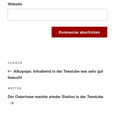
Website
Beitragsnavigation
Vorheriger
ZURÜCK
Beitrag
Alkopops: Infoabend in der Teestube war sehr gut
besucht
Nächster
WEITER
Beitrag
Der Osterhase machte wieder Station in der Teestube