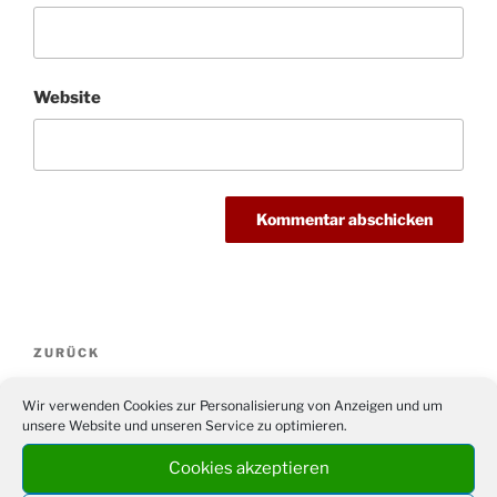
Website
Beitragsnavigation
Vorheriger
ZURÜCK
Beitrag
Vortrag über Otto Piringer in Drabenderhöhe
Wir verwenden Cookies zur Personalisierung von Anzeigen und um
unsere Website und unseren Service zu optimieren.
Nächster
WEITER
Beitrag
Cookies akzeptieren
BV 09: Nur 0:0 gegen SSG Bergisch Gladbach II