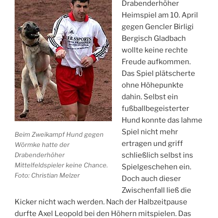
Drabenderhöher
Heimspiel am 10. April
gegen Gencler Birligi
Bergisch Gladbach
wollte keine rechte
Freude aufkommen.
Das Spiel plätscherte
ohne Höhepunkte
dahin. Selbst ein
fußballbegeisterter
Hund konnte das lahme
Spiel nicht mehr
Beim Zweikampf Hund gegen
ertragen und griff
Wörmke hatte der
Drabenderhöher
schließlich selbst ins
Mittelfeldspieler keine Chance.
Spielgeschehen ein.
Foto: Christian Melzer
Doch auch dieser
Zwischenfall ließ die
Kicker nicht wach werden. Nach der Halbzeitpause
durfte Axel Leopold bei den Höhern mitspielen. Das