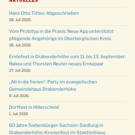
AKTUELLES
Puer-Natus weihnachtliches Brauchtum am
11.12.
Robert-Gassner-Hof um 17:00 Uhr
Hans Otto Tittes: Abgeschrieben
Kinderbibeltag im Ev. Gemeindehaus von 10-
28. Juli 2026
19.12.
12 Uhr
Vom Prototyp in die Praxis: Neue App unterstützt
Weihnachts-Konzert des Honterus Chors in
pflegende Angehörige im Oberbergischen Kreis
20.12.
der Kirche um 17:00 Uhr
28. Juli 2026
Familiengottesdienst mit Krippenspiel im Ev.
24.12.
Erntefest in Drabenderhöhe vom 11. bis 13. September:
Gemeindehaus um 15:00 Uhr
Rabea und Thorsten Reuter neues Erntepaar
24.12.
Familiengottesdienst in der FeG um 16 Uhr
27. Juli 2026
Weihnachtsgottesdienst in der Kirche um
24.12.
„Ab in die Ferien“-Party im evangelischen
15:00 Uhr
Gemeindehaus Drabenderhöhe
Weihnachtsgottesdienst in der Kirche um
8. Juli 2026
24.12.
18:00 Uhr
Dorffest in Hillerscheid
Christmette mit der ev. Jugend in der Kirche
24.12.
1. Juli 2026
um 23:00 Uhr
60 Jahre Siebenbürger-Sachsen-Siedlung in
Gottesdienst zu Silvester in der Kirche um
31.12.
Drabenderhöhe: Kronenfest im Stadtteilhaus
18:00 Uhr