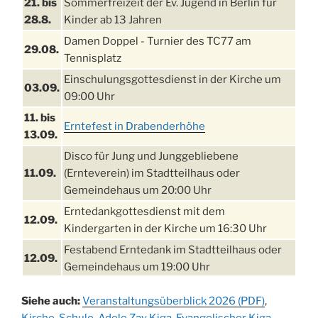
21. bis
Sommerfreizeit der Ev. Jugend in Berlin für
28.8.
Kinder ab 13 Jahren
Damen Doppel - Turnier des TC77 am
29.08.
Tennisplatz
Einschulungsgottesdienst in der Kirche um
03.09.
09:00 Uhr
11. bis
Erntefest in Drabenderhöhe
13.09.
Disco für Jung und Junggebliebene
11.09.
(Ernteverein) im Stadtteilhaus oder
Gemeindehaus um 20:00 Uhr
Erntedankgottesdienst mit dem
12.09.
Kindergarten in der Kirche um 16:30 Uhr
Festabend Erntedank im Stadtteilhaus oder
12.09.
Gemeindehaus um 19:00 Uhr
Umzug und Feier zum Erntedankfest am
13.09.
Siehe auch:
Veranstaltungsüberblick 2026 (PDF)
,
Stadtteilhaus um 14:00 Uhr
Kirche
,
Schule
,
Adele Zay Kiga
,
Evangelischer Kiga
,