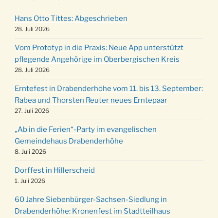
Puer-Natus weihnachtliches Brauchtum am
11.12.
Robert-Gassner-Hof um 17:00 Uhr
Hans Otto Tittes: Abgeschrieben
Kinderbibeltag im Ev. Gemeindehaus von 10-
28. Juli 2026
19.12.
12 Uhr
Vom Prototyp in die Praxis: Neue App unterstützt
Weihnachts-Konzert des Honterus Chors in
pflegende Angehörige im Oberbergischen Kreis
20.12.
der Kirche um 17:00 Uhr
28. Juli 2026
Familiengottesdienst mit Krippenspiel im Ev.
24.12.
Erntefest in Drabenderhöhe vom 11. bis 13. September:
Gemeindehaus um 15:00 Uhr
Rabea und Thorsten Reuter neues Erntepaar
24.12.
Familiengottesdienst in der FeG um 16 Uhr
27. Juli 2026
Weihnachtsgottesdienst in der Kirche um
24.12.
„Ab in die Ferien“-Party im evangelischen
15:00 Uhr
Gemeindehaus Drabenderhöhe
Weihnachtsgottesdienst in der Kirche um
8. Juli 2026
24.12.
18:00 Uhr
Dorffest in Hillerscheid
Christmette mit der ev. Jugend in der Kirche
24.12.
1. Juli 2026
um 23:00 Uhr
60 Jahre Siebenbürger-Sachsen-Siedlung in
Gottesdienst zu Silvester in der Kirche um
31.12.
Drabenderhöhe: Kronenfest im Stadtteilhaus
18:00 Uhr