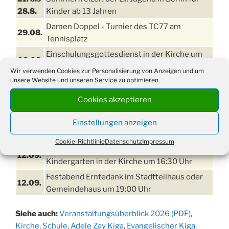
28.8.
Kinder ab 13 Jahren
Damen Doppel - Turnier des TC77 am
29.08.
Tennisplatz
Einschulungsgottesdienst in der Kirche um
03.09.
09:00 Uhr
Wir verwenden Cookies zur Personalisierung von Anzeigen und um
unsere Website und unseren Service zu optimieren.
11. bis
Erntefest in Drabenderhöhe
13.09.
Cookies akzeptieren
Disco für Jung und Junggebliebene
11.09.
(Ernteverein) im Stadtteilhaus oder
Einstellungen anzeigen
Gemeindehaus um 20:00 Uhr
Cookie-Richtlinie
Datenschutz
Impressum
Erntedankgottesdienst mit dem
12.09.
Kindergarten in der Kirche um 16:30 Uhr
Festabend Erntedank im Stadtteilhaus oder
12.09.
Gemeindehaus um 19:00 Uhr
Umzug und Feier zum Erntedankfest am
13.09.
Siehe auch:
Veranstaltungsüberblick 2026 (PDF)
,
Stadtteilhaus um 14:00 Uhr
Kirche
,
Schule
,
Adele Zay Kiga
,
Evangelischer Kiga
,