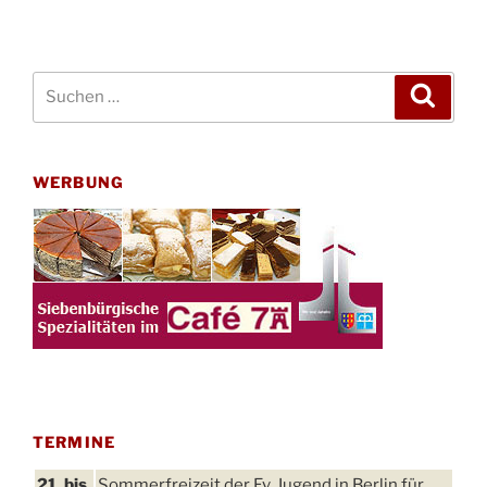
Suchen
Suche
nach:
WERBUNG
TERMINE
21. bis
Sommerfreizeit der Ev. Jugend in Berlin für