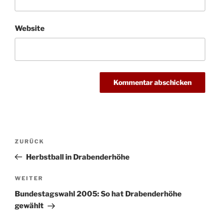
Website
Beitragsnavigation
Vorheriger
ZURÜCK
Beitrag
Herbstball in Drabenderhöhe
Nächster
WEITER
Beitrag
Bundestagswahl 2005: So hat Drabenderhöhe
gewählt