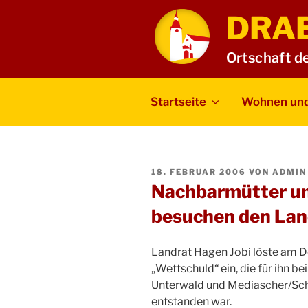
Zum
DRA
Inhalt
springen
Ortschaft d
Startseite
Wohnen und
VERÖFFENTLICHT
18. FEBRUAR 2006
VON
ADMIN
AM
Nachbarmütter u
besuchen den Lan
Landrat Hagen Jobi löste am 
„Wettschuld“ ein, die für ihn 
Unterwald und Mediascher/Sc
entstanden war.