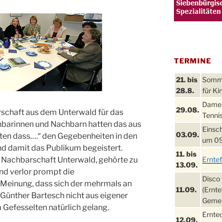
TERMINE
21. bis
Sommer
28.8.
für Ki
Damen
29.08.
rschaft aus dem Unterwald für das
Tennis
barinnen und Nachbarn hatten das aus
Einsch
03.09.
en dass….“ den Gegebenheiten in den
um 09
d damit das Publikum begeistert.
11. bis
r Nachbarschaft Unterwald, gehörte zu
Ernte
13.09.
nd verlor prompt die
Disco 
 Meinung, dass sich der mehrmals an
11.09.
(Ernte
 Günther Bartesch nicht aus eigener
Gemei
 Gefesselten natürlich gelang.
Ernte
12.09.