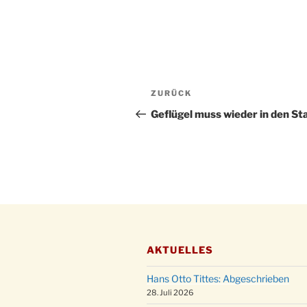
Beitragsnavigation
Vorheriger
ZURÜCK
Beitrag
Geflügel muss wieder in den Sta
AKTUELLES
Hans Otto Tittes: Abgeschrieben
28. Juli 2026