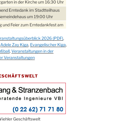
garten in der Kirche um 16:30 Uhr
bend Erntedank im Stadtteilhaus
Gemeindehaus um 19:00 Uhr
 und Feier zum Erntedankfest am
teilhaus um 14:00 Uhr
ranstaltungsüberblick 2026 (PDF)
,
gerabend im Stadtteilhaus
,
Adele Zay Kiga
,
Evangelischer Kiga
,
nderhöhe
ßball
,
Veranstaltungen in der
erfest im Cafe XXS
er Veranstaltungen
rbibeltag im Ev. Gemeindehaus von
 Uhr
GESCHÄFTSWELT
work-Andacht um 18:00 Uhr in der
e
ännchen-Gottesdienst in der
e oder im Ev. Gemeindehaus um
 Uhr
erfest MGV im Stadtteilhaus um
iehler Geschäftswelt
 Uhr