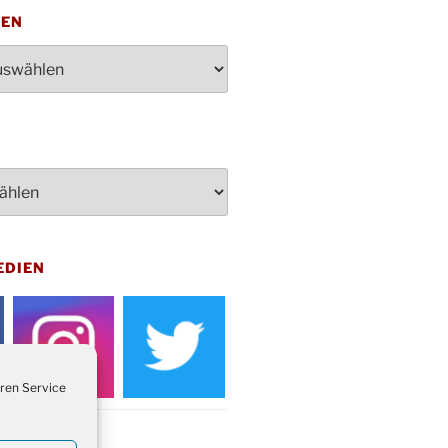
penden des DRK im Ev.
TEN
ndehaus von 16-20 Uhr
dienst zum Reformationstag in der
e um 18:30 Uhr
rt Akkordeon-Orchester im
teilhaus um 16:00 Uhr
artin Umzug in Drabenderhöhe um
 Uhr
kfeier zum Volkstrauertag am
hof Drabenderhöhe um 11:15 Uhr
 im Ev. Gemeindehaus von 14-
EDIEN
 Uhr
inenball des Honterus Chors im
teilhaus um 19:00 Uhr
rbibeltag im Ev. Gemeindehaus von
 Uhr
ren Service
tliches Beisammensein am
t-Gassner-Hof um 15:00 Uhr