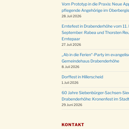
Vom Prototyp in die Praxis: Neue Ap
pflegende Angehörige im Oberbergi
28. Juli 2026
Erntefest in Drabenderhöhe vom 11. b
September: Rabea und Thorsten Reu
Erntepaar
27. Juli 2026
„Ab in die Ferien“-Party im evangeli
Gemeindehaus Drabenderhöhe
8. Juli 2026
Dorffest in Hillerscheid
1. Juli 2026
60 Jahre Siebenbürger-Sachsen-Sied
Drabenderhöhe: Kronenfest im Stadt
29. Juni 2026
KONTAKT