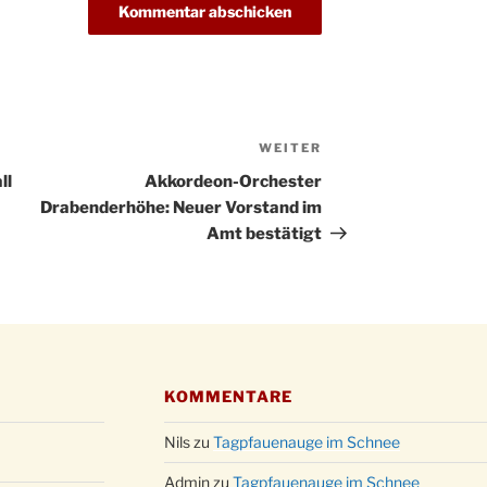
Christ
24.12.
Kirch
Gottes
31.12.
um 18
WEITER
Nächster
Beitrag
ll
Akkordeon-Orchester
Drabenderhöhe: Neuer Vorstand im
Amt bestätigt
KOMMENTARE
Nils
zu
Tagpfauenauge im Schnee
Admin
zu
Tagpfauenauge im Schnee