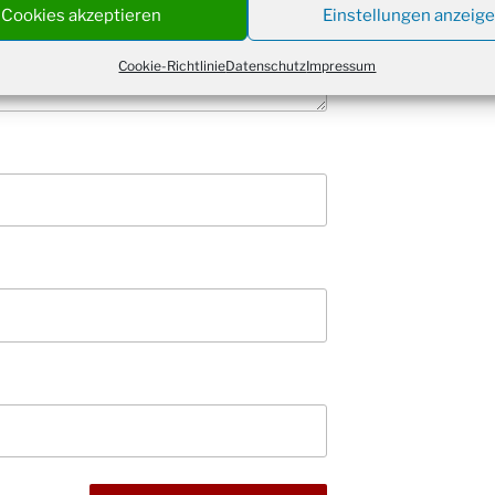
Kathar
Cookies akzeptieren
Einstellungen anzeig
28.11.
Stadt
Cookie-Richtlinie
Datenschutz
Impressum
Advent
03.12.
Gemei
Puer-
11.12.
am Ro
Kinde
19.12.
10-12
Weihn
20.12.
in der
Famili
24.12.
Ev. G
Famili
24.12.
Uhr
Weihn
24.12.
15:00
Weihn
24.12.
18:00