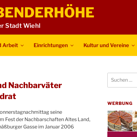
BENDERHÖHE
er Stadt Wiehl
 Arbeit
Einrichtungen
Kultur und Vereine
Suchen
nach:
nd Nachbarväter
drat
WERBUNG
Donnerstagnachmittag seine
beim Fest der Nachbarschaften Altes Land,
häßburger Gasse im Januar 2006