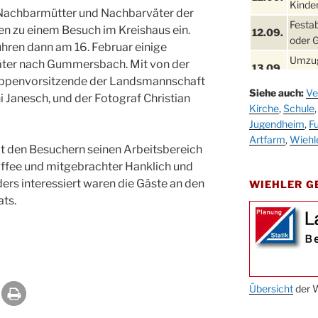
Kinder
e Nachbarmütter und Nachbarväter der
Festa
n zu einem Besuch im Kreishaus ein.
12.09.
oder 
hren dann am 16. Februar einige
Umzug
ter nach Gummersbach. Mit von der
13.09.
Stadt
ruppenvorsitzende der Landsmannschaft
Siehe auch:
Ve
Schla
 Janesch, und der Fotograf Christian
19.09.
Kirche
,
Schule
Drabe
Jugendheim
,
Fu
25. u.
Oktob
Artfarm
,
Wiehl
26.09.
at den Besuchern seinen Arbeitsbereich
ffee und mitgebrachter Hanklich und
Kinde
26.09.
10-12
ders interessiert waren die Gäste an den
WIEHLER 
ts.
After
09.10.
Kirch
Sandm
10.10.
Kirch
18:00
Oktob
Übersicht
der W
11.10.
11:00