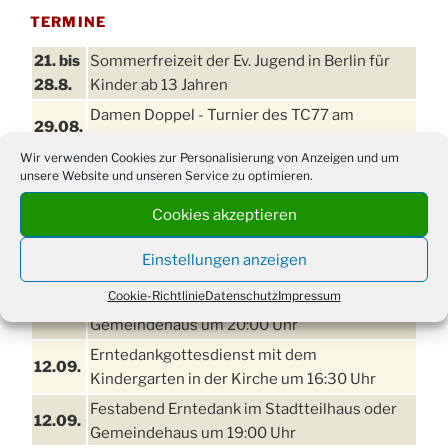
TERMINE
21. bis
Sommerfreizeit der Ev. Jugend in Berlin für
28.8.
Kinder ab 13 Jahren
Damen Doppel - Turnier des TC77 am
29.08.
Tennisplatz
Wir verwenden Cookies zur Personalisierung von Anzeigen und um
Einschulungsgottesdienst in der Kirche um
unsere Website und unseren Service zu optimieren.
03.09.
09:00 Uhr
Cookies akzeptieren
11. bis
Erntefest in Drabenderhöhe
13.09.
Einstellungen anzeigen
Disco für Jung und Junggebliebene
Cookie-Richtlinie
Datenschutz
Impressum
11.09.
(Ernteverein) im Stadtteilhaus oder
Gemeindehaus um 20:00 Uhr
Erntedankgottesdienst mit dem
12.09.
Kindergarten in der Kirche um 16:30 Uhr
Festabend Erntedank im Stadtteilhaus oder
12.09.
Gemeindehaus um 19:00 Uhr