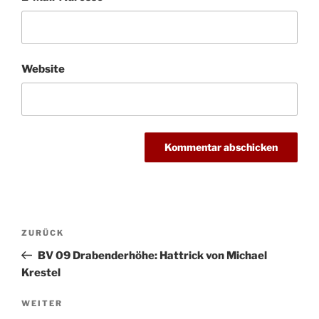
Website
Beitragsnavigation
Vorheriger
ZURÜCK
Beitrag
BV 09 Drabenderhöhe: Hattrick von Michael
Krestel
Nächster
WEITER