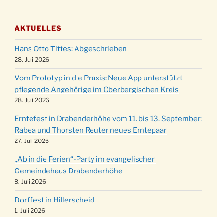
Adventsfeier des Frauenvereins im Ev.
03.12.
Gemeindehaus um 19:00 Uhr
AKTUELLES
Puer-Natus weihnachtliches Brauchtum am
11.12.
Robert-Gassner-Hof um 17:00 Uhr
Hans Otto Tittes: Abgeschrieben
Kinderbibeltag im Ev. Gemeindehaus von 10-
28. Juli 2026
19.12.
12 Uhr
Vom Prototyp in die Praxis: Neue App unterstützt
Weihnachts-Konzert des Honterus Chors in
pflegende Angehörige im Oberbergischen Kreis
20.12.
der Kirche um 17:00 Uhr
28. Juli 2026
Familiengottesdienst mit Krippenspiel im Ev.
24.12.
Erntefest in Drabenderhöhe vom 11. bis 13. September:
Gemeindehaus um 15:00 Uhr
Rabea und Thorsten Reuter neues Erntepaar
24.12.
Familiengottesdienst in der FeG um 16 Uhr
27. Juli 2026
Weihnachtsgottesdienst in der Kirche um
24.12.
„Ab in die Ferien“-Party im evangelischen
15:00 Uhr
Gemeindehaus Drabenderhöhe
Weihnachtsgottesdienst in der Kirche um
8. Juli 2026
24.12.
18:00 Uhr
Dorffest in Hillerscheid
Christmette mit der ev. Jugend in der Kirche
24.12.
1. Juli 2026
um 23:00 Uhr