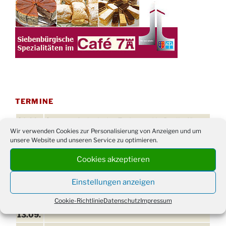
TERMINE
21. bis
Sommerfreizeit der Ev. Jugend in Berlin für
Wir verwenden Cookies zur Personalisierung von Anzeigen und um
28.8.
Kinder ab 13 Jahren
unsere Website und unseren Service zu optimieren.
Damen Doppel - Turnier des TC77 am
29.08.
Cookies akzeptieren
Tennisplatz
Einschulungsgottesdienst in der Kirche um
03.09.
Einstellungen anzeigen
09:00 Uhr
Cookie-Richtlinie
Datenschutz
Impressum
11. bis
Erntefest in Drabenderhöhe
13.09.