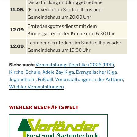
Disco für Jung und Junggebliebene
11.09.
(Ernteverein) im Stadtteilhaus oder
Gemeindehaus um 20:00 Uhr
Erntedankgottesdienst mit dem
12.09.
Kindergarten in der Kirche um 16:30 Uhr
Festabend Erntedank im Stadtteilhaus oder
12.09.
Gemeindehaus um 19:00 Uhr
Umzug und Feier zum Erntedankfest am
13.09.
Siehe auch:
Veranstaltungsüberblick 2026 (PDF)
,
Stadtteilhaus um 14:00 Uhr
Kirche
,
Schule
,
Adele Zay Kiga
,
Evangelischer Kiga
,
Schlagerabend im Stadtteilhaus
Jugendheim
19.09.
,
Fußball
,
Veranstaltungen in der Artfarm
,
Drabenderhöhe
Wiehler Veranstaltungen
25. u.
Oktoberfest im Cafe XXS
26.09.
WIEHLER GESCHÄFTSWELT
Kinderbibeltag im Ev. Gemeindehaus von 10-
26.09.
12 Uhr
Afterwork-Andacht um 18:00 Uhr in der
09.10.
Kirche