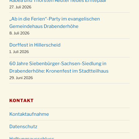
Rabea und Thorsten Reuter neues Erntepaar
24.12.
Familiengottesdienst in der FeG um 16 Uhr
27. Juli 2026
Weihnachtsgottesdienst in der Kirche um
24.12.
„Ab in die Ferien“-Party im evangelischen
15:00 Uhr
Gemeindehaus Drabenderhöhe
Weihnachtsgottesdienst in der Kirche um
8. Juli 2026
24.12.
18:00 Uhr
Dorffest in Hillerscheid
Christmette mit der ev. Jugend in der Kirche
24.12.
1. Juli 2026
um 23:00 Uhr
60 Jahre Siebenbürger-Sachsen-Siedlung in
Gottesdienst zu Silvester in der Kirche um
31.12.
Drabenderhöhe: Kronenfest im Stadtteilhaus
18:00 Uhr
29. Juni 2026
KONTAKT
Kontaktaufnahme
Datenschutz
Haftungsausschluss