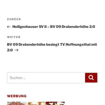
Beitragsnavigation
Vorheriger
ZURÜCK
Beitrag
Heiligenhauser SV II – BV 09 Drabenderhöhe 2:0
Nächster
WEITER
Beitrag
BV 09 Drabenderhöhe besiegt TV Hoffnungsthal mit
2:0
Suchen
Suche
nach:
WERBUNG