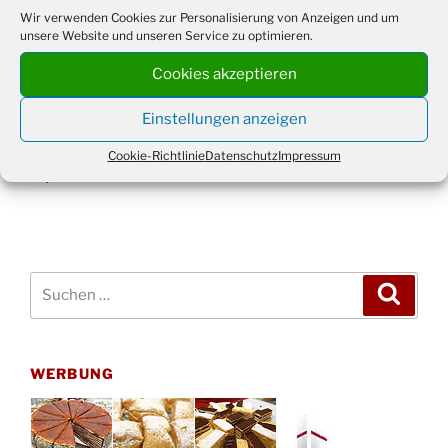
Wir verwenden Cookies zur Personalisierung von Anzeigen und um
Beitragsnavigation
unsere Website und unseren Service zu optimieren.
Vorheriger
ZURÜCK
Beitrag
Cookies akzeptieren
38. Schulfest: Der Sommer kam wie bestellt
Einstellungen anzeigen
Nächster
WEITER
Beitrag
Hot-Fire-Training für die Feuerwehr Drabenderhöhe
Cookie-Richtlinie
Datenschutz
Impressum
Suchen
Suche
nach:
WERBUNG