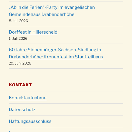
Weihnachtsgottesdienst in der Kirche um
24.12.
„Ab in die Ferien“-Party im evangelischen
15:00 Uhr
Gemeindehaus Drabenderhöhe
Weihnachtsgottesdienst in der Kirche um
8. Juli 2026
24.12.
18:00 Uhr
Dorffest in Hillerscheid
Christmette mit der ev. Jugend in der Kirche
24.12.
1. Juli 2026
um 23:00 Uhr
60 Jahre Siebenbürger-Sachsen-Siedlung in
Gottesdienst zu Silvester in der Kirche um
31.12.
Drabenderhöhe: Kronenfest im Stadtteilhaus
18:00 Uhr
29. Juni 2026
KONTAKT
Kontaktaufnahme
Datenschutz
Haftungsausschluss