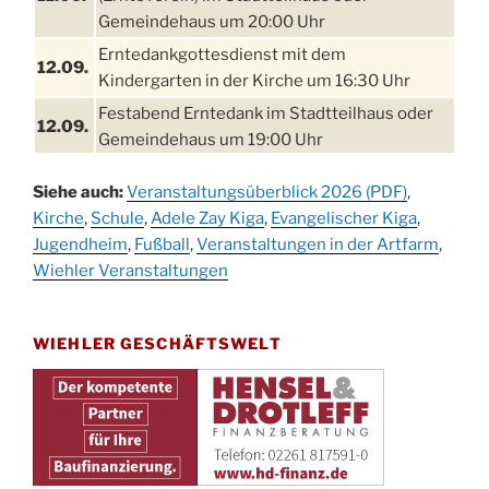
Gemeindehaus um 20:00 Uhr
Erntedankgottesdienst mit dem
12.09.
Kindergarten in der Kirche um 16:30 Uhr
Festabend Erntedank im Stadtteilhaus oder
12.09.
Gemeindehaus um 19:00 Uhr
Umzug und Feier zum Erntedankfest am
13.09.
Siehe auch:
Veranstaltungsüberblick 2026 (PDF)
,
Stadtteilhaus um 14:00 Uhr
Kirche
,
Schule
,
Adele Zay Kiga
,
Evangelischer Kiga
,
Schlagerabend im Stadtteilhaus
Jugendheim
19.09.
,
Fußball
,
Veranstaltungen in der Artfarm
,
Drabenderhöhe
Wiehler Veranstaltungen
25. u.
Oktoberfest im Cafe XXS
26.09.
WIEHLER GESCHÄFTSWELT
Kinderbibeltag im Ev. Gemeindehaus von 10-
26.09.
12 Uhr
Afterwork-Andacht um 18:00 Uhr in der
09.10.
Kirche
Sandmännchen-Gottesdienst in der Kirche
10.10.