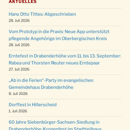
AKTUELLES
Puer-Natus weihnachtliches Brauchtum am
11.12.
Robert-Gassner-Hof um 17:00 Uhr
Hans Otto Tittes: Abgeschrieben
Kinderbibeltag im Ev. Gemeindehaus von 10-
28. Juli 2026
19.12.
12 Uhr
Vom Prototyp in die Praxis: Neue App unterstützt
Weihnachts-Konzert des Honterus Chors in
20.12.
pflegende Angehörige im Oberbergischen Kreis
der Kirche um 17:00 Uhr
28. Juli 2026
Familiengottesdienst mit Krippenspiel im Ev.
24.12.
Erntefest in Drabenderhöhe vom 11. bis 13. September:
Gemeindehaus um 15:00 Uhr
Rabea und Thorsten Reuter neues Erntepaar
24.12.
Familiengottesdienst in der FeG um 16 Uhr
27. Juli 2026
Weihnachtsgottesdienst in der Kirche um
24.12.
„Ab in die Ferien“-Party im evangelischen
15:00 Uhr
Gemeindehaus Drabenderhöhe
Weihnachtsgottesdienst in der Kirche um
24.12.
8. Juli 2026
18:00 Uhr
Dorffest in Hillerscheid
Christmette mit der ev. Jugend in der Kirche
24.12.
1. Juli 2026
um 23:00 Uhr
Gottesdienst zu Silvester in der Kirche um
60 Jahre Siebenbürger-Sachsen-Siedlung in
31.12.
18:00 Uhr
Drabenderhöhe: Kronenfest im Stadtteilhaus