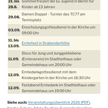
21. bis
Sommerfreizeit der Ev. Jugend in Berlin für
28.8.
Kinder ab 13 Jahren
Damen Doppel - Turnier des TC77 am
29.08.
Tennisplatz
Einschulungsgottesdienst in der Kirche um
03.09.
09:00 Uhr
11. bis
Erntefest in Drabenderhöhe
13.09.
Disco für Jung und Junggebliebene
11.09.
(Ernteverein) im Stadtteilhaus oder
Gemeindehaus um 20:00 Uhr
Erntedankgottesdienst mit dem
12.09.
Kindergarten in der Kirche um 16:30 Uhr
Festabend Erntedank im Stadtteilhaus oder
12.09.
Gemeindehaus um 19:00 Uhr
Umzug und Feier zum Erntedankfest am
13.09.
Siehe auch:
Veranstaltungsüberblick 2026 (PDF)
,
Stadtteilhaus um 14:00 Uhr