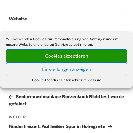
Website
Wir verwenden Cookies zur Personalisierung von Anzeigen und um
unsere Website und unseren Service zu optimieren.
Cookies akzeptieren
Einstellungen anzeigen
Cookie-Richtlinie
Datenschutz
Impressum
Beitragsnavigation
Vorheriger
ZURÜCK
Beitrag
Seniorenwohnanlage Burzenland: Richtfest wurde
gefeiert
Nächster
WEITER
Beitrag
Kinderfreizeit: Auf heißer Spur in Hohegrete