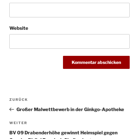
Website
Beitragsnavigation
Vorheriger
ZURÜCK
Beitrag
Großer Malwettbewerb in der Ginkgo-Apotheke
Nächster
WEITER
Beitrag
BV 09 Drabenderhöhe gewinnt Heimspiel gegen