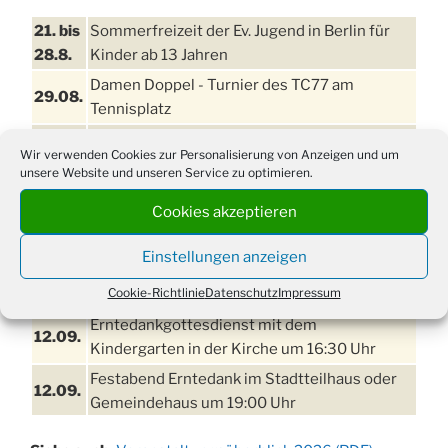
21. bis
Sommerfreizeit der Ev. Jugend in Berlin für
28.8.
Kinder ab 13 Jahren
Damen Doppel - Turnier des TC77 am
29.08.
Tennisplatz
Einschulungsgottesdienst in der Kirche um
03.09.
Wir verwenden Cookies zur Personalisierung von Anzeigen und um
09:00 Uhr
unsere Website und unseren Service zu optimieren.
11. bis
Erntefest in Drabenderhöhe
Cookies akzeptieren
13.09.
Disco für Jung und Junggebliebene
Einstellungen anzeigen
11.09.
(Ernteverein) im Stadtteilhaus oder
Cookie-Richtlinie
Datenschutz
Impressum
Gemeindehaus um 20:00 Uhr
Erntedankgottesdienst mit dem
12.09.
Kindergarten in der Kirche um 16:30 Uhr
Festabend Erntedank im Stadtteilhaus oder
12.09.
Gemeindehaus um 19:00 Uhr
Umzug und Feier zum Erntedankfest am
13.09.