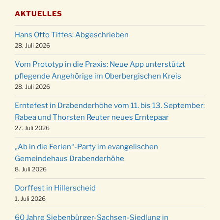
Gemeindehaus um 19:00 Uhr
AKTUELLES
Puer-Natus weihnachtliches Brauchtum am
11.12.
Robert-Gassner-Hof um 17:00 Uhr
Hans Otto Tittes: Abgeschrieben
Kinderbibeltag im Ev. Gemeindehaus von 10-
28. Juli 2026
19.12.
12 Uhr
Vom Prototyp in die Praxis: Neue App unterstützt
Weihnachts-Konzert des Honterus Chors in
pflegende Angehörige im Oberbergischen Kreis
20.12.
der Kirche um 17:00 Uhr
28. Juli 2026
Familiengottesdienst mit Krippenspiel im Ev.
24.12.
Erntefest in Drabenderhöhe vom 11. bis 13. September:
Gemeindehaus um 15:00 Uhr
Rabea und Thorsten Reuter neues Erntepaar
24.12.
Familiengottesdienst in der FeG um 16 Uhr
27. Juli 2026
Weihnachtsgottesdienst in der Kirche um
24.12.
„Ab in die Ferien“-Party im evangelischen
15:00 Uhr
Gemeindehaus Drabenderhöhe
Weihnachtsgottesdienst in der Kirche um
8. Juli 2026
24.12.
18:00 Uhr
Dorffest in Hillerscheid
Christmette mit der ev. Jugend in der Kirche
24.12.
1. Juli 2026
um 23:00 Uhr
60 Jahre Siebenbürger-Sachsen-Siedlung in
Gottesdienst zu Silvester in der Kirche um