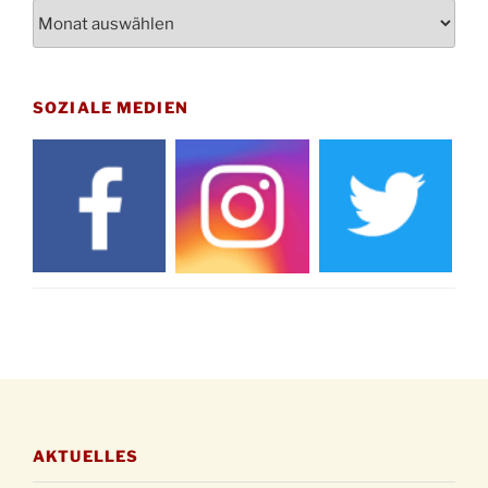
Archiv
St. Martin Umzug in Drabenderhöhe um 17:00
12.11.
Uhr
Gedenkfeier zum Volkstrauertag am Friedhof
15.11.
Drabenderhöhe um 11:15 Uhr
SOZIALE MEDIEN
21.11.
Basar im Ev. Gemeindehaus von 14-16:30 Uhr
Katharinenball des Honterus Chors im
21.11.
Stadtteilhaus um 19:00 Uhr
Kinderbibeltag im Ev. Gemeindehaus von 10-
28.11.
12 Uhr
Adventliches Beisammensein am Robert-
28.11.
Gassner-Hof um 15:00 Uhr
Katharinenball der Kreisgruppe im
28.11.
Stadtteilhaus um 19:00 Uhr
Adventsfeier des Frauenvereins im Ev.
03.12.
Gemeindehaus um 19:00 Uhr
AKTUELLES
Puer-Natus weihnachtliches Brauchtum am
11.12.