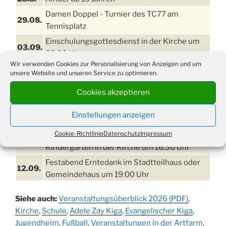
Damen Doppel - Turnier des TC77 am
29.08.
Tennisplatz
Einschulungsgottesdienst in der Kirche um
03.09.
09:00 Uhr
Wir verwenden Cookies zur Personalisierung von Anzeigen und um
11. bis
unsere Website und unseren Service zu optimieren.
Erntefest in Drabenderhöhe
13.09.
Cookies akzeptieren
Disco für Jung und Junggebliebene
11.09.
(Ernteverein) im Stadtteilhaus oder
Einstellungen anzeigen
Gemeindehaus um 20:00 Uhr
Cookie-Richtlinie
Datenschutz
Impressum
Erntedankgottesdienst mit dem
12.09.
Kindergarten in der Kirche um 16:30 Uhr
Festabend Erntedank im Stadtteilhaus oder
12.09.
Gemeindehaus um 19:00 Uhr
Umzug und Feier zum Erntedankfest am
13.09.
Siehe auch:
Veranstaltungsüberblick 2026 (PDF)
,
Stadtteilhaus um 14:00 Uhr
Kirche
,
Schule
,
Adele Zay Kiga
,
Evangelischer Kiga
,
Schlagerabend im Stadtteilhaus
Jugendheim
19.09.
,
Fußball
,
Veranstaltungen in der Artfarm
,