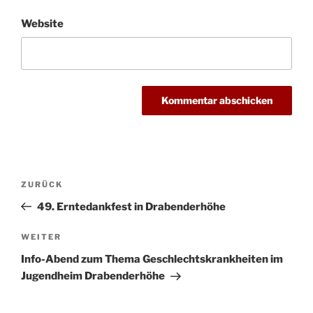
Website
Beitragsnavigation
Vorheriger
ZURÜCK
Beitrag
49. Erntedankfest in Drabenderhöhe
Nächster
WEITER
Beitrag
Info-Abend zum Thema Geschlechtskrankheiten im
Jugendheim Drabenderhöhe