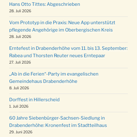
Robert-Gassner-Hof um 17:00 Uhr
Hans Otto Tittes: Abgeschrieben
Kinderbibeltag im Ev. Gemeindehaus von 10-
28. Juli 2026
19.12.
12 Uhr
Vom Prototyp in die Praxis: Neue App unterstützt
Weihnachts-Konzert des Honterus Chors in
pflegende Angehörige im Oberbergischen Kreis
20.12.
der Kirche um 17:00 Uhr
28. Juli 2026
Familiengottesdienst mit Krippenspiel im Ev.
24.12.
Erntefest in Drabenderhöhe vom 11. bis 13. September:
Gemeindehaus um 15:00 Uhr
Rabea und Thorsten Reuter neues Erntepaar
24.12.
Familiengottesdienst in der FeG um 16 Uhr
27. Juli 2026
Weihnachtsgottesdienst in der Kirche um
24.12.
„Ab in die Ferien“-Party im evangelischen
15:00 Uhr
Gemeindehaus Drabenderhöhe
Weihnachtsgottesdienst in der Kirche um
8. Juli 2026
24.12.
18:00 Uhr
Dorffest in Hillerscheid
Christmette mit der ev. Jugend in der Kirche
24.12.
1. Juli 2026
um 23:00 Uhr
60 Jahre Siebenbürger-Sachsen-Siedlung in
Gottesdienst zu Silvester in der Kirche um
31.12.
Drabenderhöhe: Kronenfest im Stadtteilhaus
18:00 Uhr
29. Juni 2026