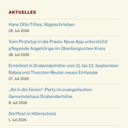
03.12.
Gemeindehaus um 19:00 Uhr
AKTUELLES
Puer-Natus weihnachtliches Brauchtum am
11.12.
Robert-Gassner-Hof um 17:00 Uhr
Hans Otto Tittes: Abgeschrieben
Kinderbibeltag im Ev. Gemeindehaus von 10-
28. Juli 2026
19.12.
12 Uhr
Vom Prototyp in die Praxis: Neue App unterstützt
Weihnachts-Konzert des Honterus Chors in
pflegende Angehörige im Oberbergischen Kreis
20.12.
der Kirche um 17:00 Uhr
28. Juli 2026
Familiengottesdienst mit Krippenspiel im Ev.
24.12.
Erntefest in Drabenderhöhe vom 11. bis 13. September:
Gemeindehaus um 15:00 Uhr
Rabea und Thorsten Reuter neues Erntepaar
24.12.
Familiengottesdienst in der FeG um 16 Uhr
27. Juli 2026
Weihnachtsgottesdienst in der Kirche um
24.12.
„Ab in die Ferien“-Party im evangelischen
15:00 Uhr
Gemeindehaus Drabenderhöhe
Weihnachtsgottesdienst in der Kirche um
8. Juli 2026
24.12.
18:00 Uhr
Dorffest in Hillerscheid
Christmette mit der ev. Jugend in der Kirche
24.12.
1. Juli 2026
um 23:00 Uhr