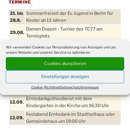
TERMINE
21. bis
Sommerfreizeit der Ev. Jugend in Berlin für
28.8.
Kinder ab 13 Jahren
Damen Doppel - Turnier des TC77 am
29.08.
Tennisplatz
Einschulungsgottesdienst in der Kirche um
Wir verwenden Cookies zur Personalisierung von Anzeigen und um
03.09.
09:00 Uhr
unsere Website und unseren Service zu optimieren.
11. bis
Cookies akzeptieren
Erntefest in Drabenderhöhe
13.09.
Disco für Jung und Junggebliebene
Einstellungen anzeigen
11.09.
(Ernteverein) im Stadtteilhaus oder
Cookie-Richtlinie
Datenschutz
Impressum
Gemeindehaus um 20:00 Uhr
Erntedankgottesdienst mit dem
12.09.
Kindergarten in der Kirche um 16:30 Uhr
Festabend Erntedank im Stadtteilhaus oder
12.09.
Gemeindehaus um 19:00 Uhr