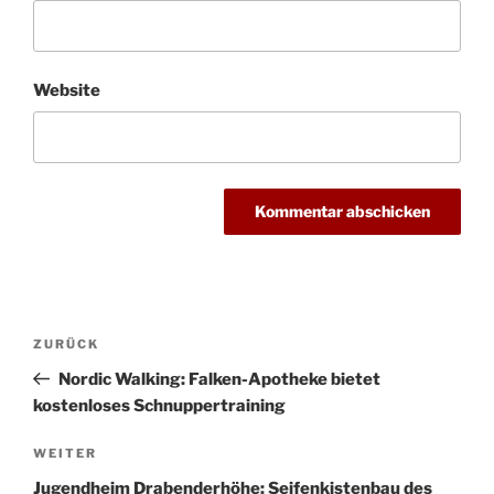
Website
Beitragsnavigation
Vorheriger
ZURÜCK
Beitrag
Nordic Walking: Falken-Apotheke bietet
kostenloses Schnuppertraining
Nächster
WEITER
Beitrag
Jugendheim Drabenderhöhe: Seifenkistenbau des