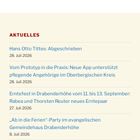
Katharinenball der Kreisgruppe im
28.11.
Stadtteilhaus um 19:00 Uhr
Adventsfeier des Frauenvereins im Ev.
03.12.
Gemeindehaus um 19:00 Uhr
AKTUELLES
Puer-Natus weihnachtliches Brauchtum am
11.12.
Robert-Gassner-Hof um 17:00 Uhr
Hans Otto Tittes: Abgeschrieben
Kinderbibeltag im Ev. Gemeindehaus von 10-
28. Juli 2026
19.12.
12 Uhr
Vom Prototyp in die Praxis: Neue App unterstützt
Weihnachts-Konzert des Honterus Chors in
pflegende Angehörige im Oberbergischen Kreis
20.12.
der Kirche um 17:00 Uhr
28. Juli 2026
Familiengottesdienst mit Krippenspiel im Ev.
24.12.
Erntefest in Drabenderhöhe vom 11. bis 13. September:
Gemeindehaus um 15:00 Uhr
Rabea und Thorsten Reuter neues Erntepaar
24.12.
Familiengottesdienst in der FeG um 16 Uhr
27. Juli 2026
Weihnachtsgottesdienst in der Kirche um
24.12.
„Ab in die Ferien“-Party im evangelischen
15:00 Uhr
Gemeindehaus Drabenderhöhe
Weihnachtsgottesdienst in der Kirche um
8. Juli 2026
24.12.
18:00 Uhr