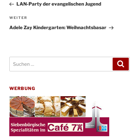
Beitrag
LAN-Party der evangelischen Jugend
Nächster
WEITER
Beitrag
Adele Zay Kindergarten: Weihnachtsbasar
Suchen
Suche
nach:
WERBUNG