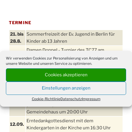
TERMINE
21. bis
Sommerfreizeit der Ev. Jugend in Berlin für
28.8.
Kinder ab 13 Jahren
Damen Doppel - Turnier des TC77 am
29.08.
Tennisplatz
Wir verwenden Cookies zur Personalisierung von Anzeigen und um
unsere Website und unseren Service zu optimieren.
Einschulungsgottesdienst in der Kirche um
03.09.
09:00 Uhr
Cookies akzeptieren
11. bis
Erntefest in Drabenderhöhe
Einstellungen anzeigen
13.09.
Disco für Jung und Junggebliebene
Cookie-Richtlinie
Datenschutz
Impressum
11.09.
(Ernteverein) im Stadtteilhaus oder
Gemeindehaus um 20:00 Uhr
Erntedankgottesdienst mit dem
12.09.
Kindergarten in der Kirche um 16:30 Uhr