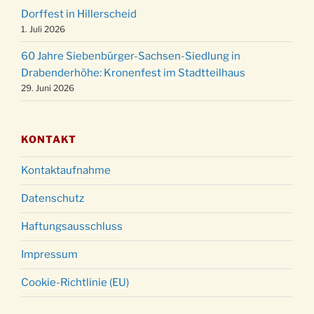
Dorffest in Hillerscheid
Christmette mit der ev. Jugend in der Kirche
24.12.
1. Juli 2026
um 23:00 Uhr
60 Jahre Siebenbürger-Sachsen-Siedlung in
Gottesdienst zu Silvester in der Kirche um
31.12.
Drabenderhöhe: Kronenfest im Stadtteilhaus
18:00 Uhr
29. Juni 2026
KONTAKT
Kontaktaufnahme
Datenschutz
Haftungsausschluss
Impressum
Cookie-Richtlinie (EU)