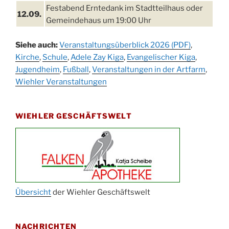
Festabend Erntedank im Stadtteilhaus oder
12.09.
Gemeindehaus um 19:00 Uhr
Umzug und Feier zum Erntedankfest am
13.09.
Siehe auch:
Veranstaltungsüberblick 2026 (PDF)
,
Stadtteilhaus um 14:00 Uhr
Kirche
,
Schule
,
Adele Zay Kiga
,
Evangelischer Kiga
,
Schlagerabend im Stadtteilhaus
Jugendheim
19.09.
,
Fußball
,
Veranstaltungen in der Artfarm
,
Drabenderhöhe
Wiehler Veranstaltungen
25. u.
Oktoberfest im Cafe XXS
26.09.
WIEHLER GESCHÄFTSWELT
Kinderbibeltag im Ev. Gemeindehaus von 10-
26.09.
12 Uhr
Afterwork-Andacht um 18:00 Uhr in der
09.10.
Kirche
Sandmännchen-Gottesdienst in der Kirche
10.10.
oder im Ev. Gemeindehaus um 18:00 Uhr
Übersicht
der Wiehler Geschäftswelt
Oktoberfest MGV im Stadtteilhaus um 11:00
11.10.
Uhr
NACHRICHTEN
Blutspenden des DRK im Ev. Gemeindehaus